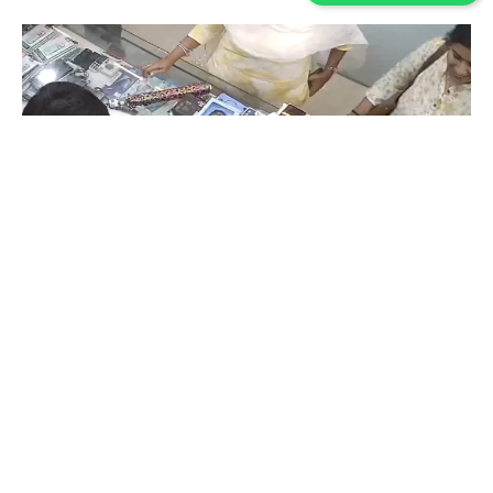
Coimbatore
கோவையில் செய்த தவறை உணர்ந்த
இளம்பெண்- வீடியோ காட்சிகள்…
Prakash N
-
Aug 06, 2026
கோவை காந்திபுரம் செல்போன் கடையில் வாடிக்கையாளர் போல் நடித்து
ஐபோன் 13-ஐ திருடிச் சென்ற இளம்பெண், சிசிடிவி காட்சிகள் வைரலானதைத்
தொடர்ந்து தனது தவறை ஒப்புக்கொண்டு செல்போனை மீண்டும் கடையில்
ஒப்படைத்தார்.
ஒரு கையில் லேப்டாப் மற்றொரு கையில் பைக்-