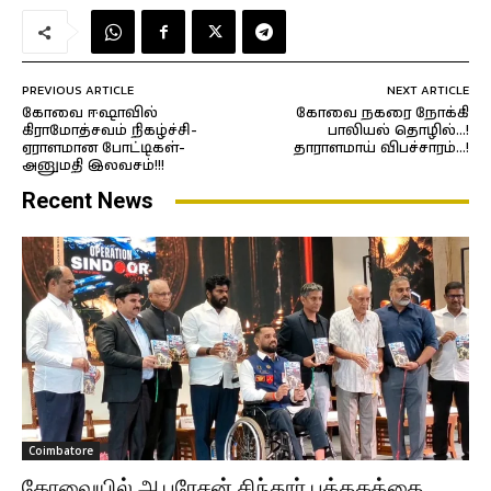
PREVIOUS ARTICLE
NEXT ARTICLE
கோவை ஈஷாவில்
கோவை நகரை நோக்கி
கிராமோத்சவம் நிகழ்ச்சி-
பாலியல் தொழில்…!
ஏராளமான போட்டிகள்-
தாராளமாய் விபச்சாரம்…!
அனுமதி இலவசம்!!!
Recent News
Coimbatore
கோவையில் ஆபரேசன் சிந்தூர் புத்தகத்தை