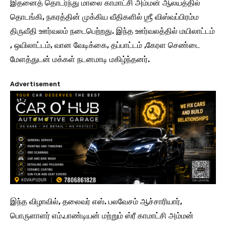
இதனைத் தொடர்ந்து மாலை காமாட்சி அம்மன் ஆலயத்தில்
தொடங்கி, நகரத்தின் முக்கிய வீதிகளில் ஶ்ரீ விஸ்வப்பிரம்ம
திருவீதி ஊர்வலம் நடைபெற்றது. இந்த ஊர்வலத்தில் மயிலாட்டம்
, ஒயிலாட்டம், வான வேடிக்கை, தப்பாட்டம் ,கேரள செண்டை
மேளத்துடன் மக்கள் நடனமாடி மகிழ்ந்தனர்.
Advertisement
இந்த விழாவில், தலைவர் எஸ். பலவேசம் ஆச்சாரியார்,
பொருளாளர் எம்.பாண்டியன் மற்றும் ஸ்ரீ காமாட்சி அம்மன்