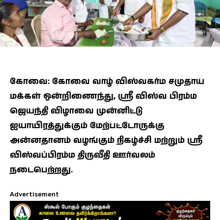
கோவை: கோவை வாழ் விஸ்வகர்ம சமுதாய
மக்கள் ஒன்றிணைந்து, ஶ்ரீ விஸ்வ பிரம்ம
ஜெயந்தி விழாவை முன்னிட்டு
ஐயாயிரத்துக்கும் மேற்பட்டோருக்கு
அன்னதானம் வழங்கும் நிகழ்ச்சி மற்றும் ஶ்ரீ
விஸ்வப்பிரம்ம திருவீதி ஊர்வலம்
நடைபெற்றது.
Advertisement