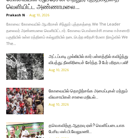
வெளியிட்ட அண்ணாமலை…
Prakash N
-
Aug 10, 2026
கோவை: கோவையில் ஆபரேசன் சிந்தூர் புத்தகத்தை We The Leader
தலைவர் அண்ணமலை வெளியிட்டார். கோவை பொள்ளாச்சி சாலை ஈச்சனாரி
பகுதியில் உள்ள ரத்தினம் கல்லூரியில் நடைபெற்ற சுதேசி மேளா நிகழ்வில் We
The...
அட்டப்பாடி முல்லியில் கார் பள்ளத்தில் கவிழ்ந்து
விபத்து; நீலகிரியைச் சேர்ந்த 3 பேர் பரிதாப பலி!
Aug 10, 2026
கோவையில் தொழிற்சங்க அமைப்புகள் மற்றும்
விவசாயிகள் சாலை மறியல்…
Aug 10, 2026
தவெகவிற்கு ஆதரவு ஏன்? வெளிப்படையாக
பேசிய எஸ்.பி.வேலுமணி…