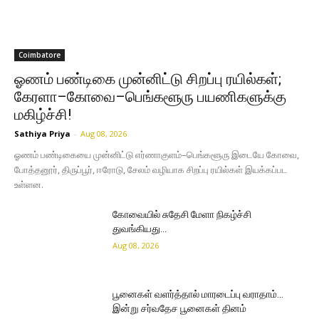
Coimbatore
ஓணம் பண்டிகை முன்னிட்டு சிறப்பு ரயில்கள்;
கேரளா–கோவை–பெங்களூரு பயணிகளுக்கு
மகிழ்ச்சி!
Sathiya Priya
-
Aug 08, 2026
ஓணம் பண்டிகையை முன்னிட்டு எர்ணாகுளம்–பெங்களூரு இடையே கோவை,
போத்தனூர், திருப்பூர், ஈரோடு, சேலம் வழியாக சிறப்பு ரயில்கள் இயக்கப்பட
உள்ளன.
கோவையில் சுதேசி மேளா நிகழ்ச்சி
துவங்கியது…
Aug 08, 2026
பூனைகள் வளர்த்தால் மாரடைப்பு வராதாம்…
இன்று சர்வதேச பூனைகள் தினம்