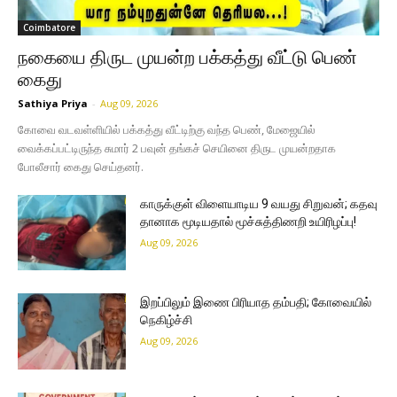
Coimbatore
நகையை திருட முயன்ற பக்கத்து வீட்டு பெண்
கைது
Sathiya Priya
-
Aug 09, 2026
கோவை வடவள்ளியில் பக்கத்து வீட்டிற்கு வந்த பெண், மேஜையில்
வைக்கப்பட்டிருந்த சுமார் 2 பவுன் தங்கச் செயினை திருட முயன்றதாக
போலீசார் கைது செய்தனர்.
காருக்குள் விளையாடிய 9 வயது சிறுவன்; கதவு
தானாக மூடியதால் மூச்சுத்திணறி உயிரிழப்பு!
Aug 09, 2026
இறப்பிலும் இணை பிரியாத தம்பதி; கோவையில்
நெகிழ்ச்சி
Aug 09, 2026