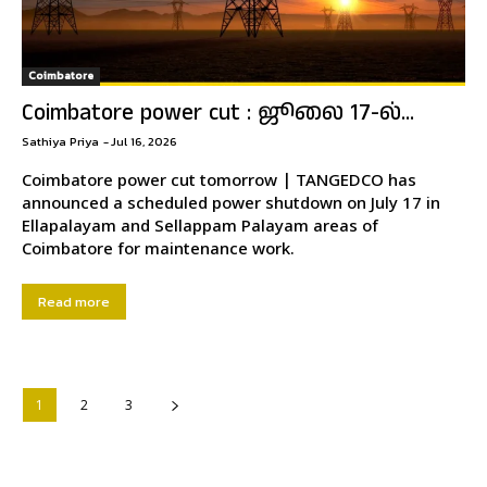
Coimbatore
Coimbatore power cut : ஜூலை 17-ல்...
Sathiya Priya
-
Jul 16, 2026
Coimbatore power cut tomorrow | TANGEDCO has
announced a scheduled power shutdown on July 17 in
Ellapalayam and Sellappam Palayam areas of
Coimbatore for maintenance work.
Read more
1
2
3