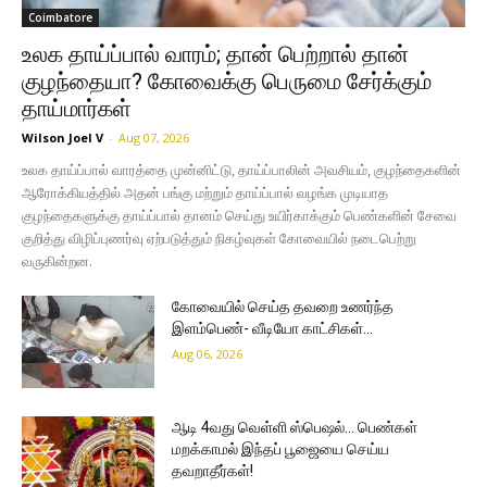
Coimbatore
உலக தாய்ப்பால் வாரம்; தான் பெற்றால் தான்
குழந்தையா? கோவைக்கு பெருமை சேர்க்கும்
தாய்மார்கள்
Wilson Joel V
-
Aug 07, 2026
உலக தாய்ப்பால் வாரத்தை முன்னிட்டு, தாய்ப்பாலின் அவசியம், குழந்தைகளின்
ஆரோக்கியத்தில் அதன் பங்கு மற்றும் தாய்ப்பால் வழங்க முடியாத
குழந்தைகளுக்கு தாய்ப்பால் தானம் செய்து உயிர்காக்கும் பெண்களின் சேவை
குறித்து விழிப்புணர்வு ஏற்படுத்தும் நிகழ்வுகள் கோவையில் நடைபெற்று
வருகின்றன.
கோவையில் செய்த தவறை உணர்ந்த
இளம்பெண்- வீடியோ காட்சிகள்…
Aug 06, 2026
ஆடி 4வது வெள்ளி ஸ்பெஷல்… பெண்கள்
மறக்காமல் இந்தப் பூஜையை செய்ய
தவறாதீர்கள்!