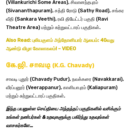
(Villankurichi Some Areas), சிவானந்தபுரம்
(Sivananthapuram), சத்தி ரோடு (Sathy Road), சங்கர
வீதி (Sankara Veethi), ரவி தியேட்டர் பகுதி (Ravi
Theatre Area) மற்றும் சுற்றுவட்டாரப் பகுதிகள்.
Also Read: புலியகுளம் அந்தோனியார் ஆலயம்: 40வது
ஆண்டு விழா கோலாகலம்! – VIDEO
கே.ஜி. சாவடி (K.G. Chavady)
சாவடி புதூர் (Chavady Pudur), நவக்கரை (Navakkarai),
வீரப்பனூர் (Veerappanur), காளியாபுரம் (Kaliapuram)
மற்றும் சுற்றுவட்டாரப் பகுதிகள்.
இந்த பயனுள்ள செய்தியை அந்தந்தப் பகுதிகளில் வசிக்கும்
உங்கள் நண்பர்கள் & உறவுகளுக்கு பகிர்ந்து உதவுங்கள்
வாசகர்களே…