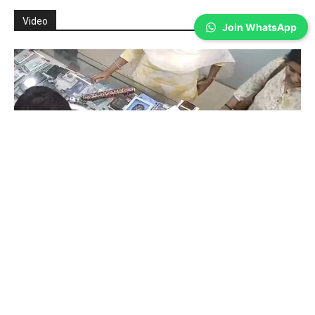
Video
Join WhatsApp
Coimbatore
கோவையில் செய்த தவறை உணர்ந்த
இளம்பெண்- வீடியோ காட்சிகள்…
Prakash N
-
Aug 06, 2026
கோவை காந்திபுரம் செல்போன் கடையில் வாடிக்கையாளர் போல் நடித்து
ஐபோன் 13-ஐ திருடிச் சென்ற இளம்பெண், சிசிடிவி காட்சிகள் வைரலானதைத்
தொடர்ந்து தனது தவறை ஒப்புக்கொண்டு செல்போனை மீண்டும் கடையில்
ஒப்படைத்தார்.