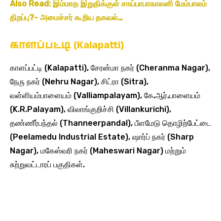
Also Read: இம்மாத இறுதிக்குள் சாய்பாபாகாலனி மேம்பாலம்
திறப்பு?- அமைச்சர் கூறிய தகவல்…
காளப்பட்டி (Kalapatti)
காளப்பட்டி (Kalapatti), சேரன்மா நகர் (Cheranma Nagar),
நேரு நகர் (Nehru Nagar), சிட்ரா (Sitra),
வள்ளியம்பாளையம் (Valliampalayam), கே.ஆர்.பாளையம்
(K.R.Palayam), விலாங்குறிச்சி (Villankurichi),
தண்ணீர்பந்தல் (Thanneerpandal), பீளமேடு தொழிற்பேட்டை
(Peelamedu Industrial Estate), ஷார்ப் நகர் (Sharp
Nagar), மகேஸ்வரி நகர் (Maheswari Nagar) மற்றும்
சுற்றுவட்டாரப் பகுதிகள்.