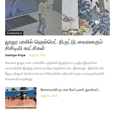
Coimbatore
லூலூ மாலில் ஹெல்மெட் திருட்டு; வைரலாகும்
சிசிடிவி காட்சிகள்
Sathiya Priya
-
Aug 06, 2026
கோவை லூலூ மால் பார்க்கிங் பகுதியில் நிறுத்தப்பட்டிருந்த இருசக்கர
வாகனத்தில் இருந்து விலை உயர்ந்த ஹெல்மெட்டை இளைஞர் - இளம்பெண்
ஜோடி திருடிச் சென்ற சம்பவம் சிசிடிவியில் பதிவாகி சமூக வலைதளங்களில்
வைரலாகி வருகிறது.
கோவையில் தடகள போட்டிகள் துவக்கம்…
Aug 06, 2026