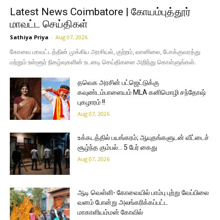
Latest News Coimbatore | கோயம்புத்தூர்
மாவட்ட செய்திகள்
Sathiya Priya
-
Aug 07, 2026
கோவை மாவட்டத்தின் முக்கிய அரசியல், குற்றம், வானிலை, போக்குவரத்து
மற்றும் உள்ளூர் நிகழ்வுகளின் உடனடி செய்திகளை அறிந்து கொள்ளுங்கள்.
தவெக அரசின் பட்ஜெட்டுக்கு
கவுண்டம்பாளையம் MLA கனிமொழி சந்தோஷ்
புகழாரம் !!
Aug 07, 2026
உக்கடத்தில் பயங்கரம்; ஆயுதங்களுடன் வீட்டைச்
சூழ்ந்த கும்பல்… 5 பேர் கைது
Aug 07, 2026
ஆடி வெள்ளி- கோவையில் பாம்பு புற்று வேப்பிலை
வனம் போன்று அலங்கரிக்கப்பட்ட
மாகாளியம்மன் கோவில்