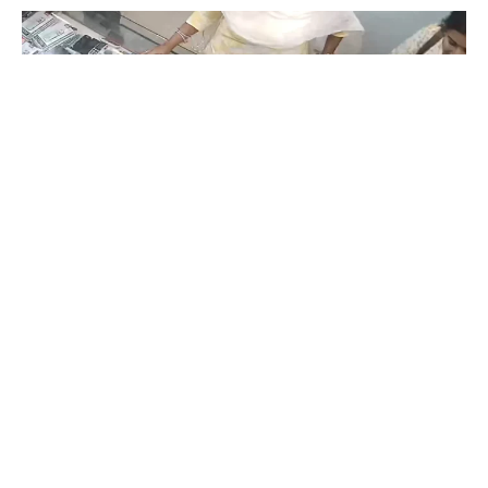
Coimbatore
கோவையில் செய்த தவறை உணர்ந்த
இளம்பெண்- வீடியோ காட்சிகள்…
Prakash N
-
Aug 06, 2026
கோவை காந்திபுரம் செல்போன் கடையில் வாடிக்கையாளர் போல் நடித்து
ஐபோன் 13-ஐ திருடிச் சென்ற இளம்பெண், சிசிடிவி காட்சிகள் வைரலானதைத்
தொடர்ந்து தனது தவறை ஒப்புக்கொண்டு செல்போனை மீண்டும் கடையில்
ஒப்படைத்தார்.
ஒரு கையில் லேப்டாப் மற்றொரு கையில் பைக்-
கோவையில் வைரல் வீடியோ…