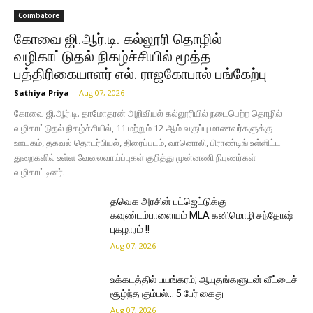
Coimbatore
கோவை ஜி.ஆர்.டி. கல்லூரி தொழில்
வழிகாட்டுதல் நிகழ்ச்சியில் மூத்த
பத்திரிகையாளர் எல். ராஜகோபால் பங்கேற்பு
Sathiya Priya
-
Aug 07, 2026
கோவை ஜி.ஆர்.டி. தாமோதரன் அறிவியல் கல்லூரியில் நடைபெற்ற தொழில்
வழிகாட்டுதல் நிகழ்ச்சியில், 11 மற்றும் 12-ஆம் வகுப்பு மாணவர்களுக்கு
ஊடகம், தகவல் தொடர்பியல், திரைப்படம், வானொலி, பிராண்டிங் உள்ளிட்ட
துறைகளில் உள்ள வேலைவாய்ப்புகள் குறித்து முன்னணி நிபுணர்கள்
வழிகாட்டினர்.
தவெக அரசின் பட்ஜெட்டுக்கு
கவுண்டம்பாளையம் MLA கனிமொழி சந்தோஷ்
புகழாரம் !!
Aug 07, 2026
உக்கடத்தில் பயங்கரம்; ஆயுதங்களுடன் வீட்டைச்
சூழ்ந்த கும்பல்… 5 பேர் கைது
Aug 07, 2026