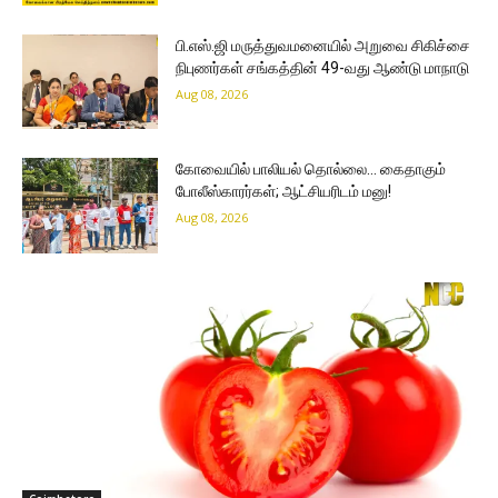
பி.எஸ்.ஜி மருத்துவமனையில் அறுவை சிகிச்சை
நிபுணர்கள் சங்கத்தின் 49-வது ஆண்டு மாநாடு
Aug 08, 2026
கோவையில் பாலியல் தொல்லை… கைதாகும்
போலீஸ்காரர்கள்; ஆட்சியரிடம் மனு!
Aug 08, 2026