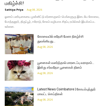
மகிழ்ச்சி!
Sathiya Priya
-
Aug 08, 2026
ஓணம் பண்டிகையை முன்னிட்டு எர்ணாகுளம்–பெங்களூரு இடையே கோவை,
போத்தனூர், திருப்பூர், ஈரோடு, சேலம் வழியாக சிறப்பு ரயில்கள் இயக்கப்பட
உள்ளன.
கோவையில் சுதேசி மேளா நிகழ்ச்சி
துவங்கியது…
Aug 08, 2026
பூனைகள் வளர்த்தால் மாரடைப்பு வராதாம்…
இன்று சர்வதேச பூனைகள் தினம்
Aug 08, 2026
Latest News Coimbatore | கோயம்புத்தூர்
மாவட்ட செய்திகள்
Aug 08, 2026