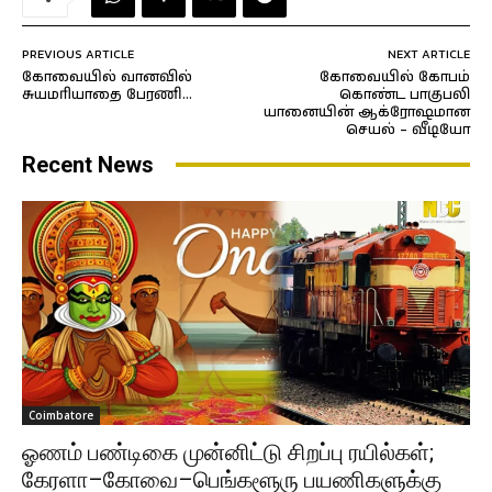
PREVIOUS ARTICLE
NEXT ARTICLE
கோவையில் வானவில்
கோவையில் கோபம்
சுயமரியாதை பேரணி…
கொண்ட பாகுபலி
யானையின் ஆக்ரோஷமான
செயல் – வீடியோ
Recent News
Coimbatore
ஓணம் பண்டிகை முன்னிட்டு சிறப்பு ரயில்கள்;
கேரளா–கோவை–பெங்களூரு பயணிகளுக்கு