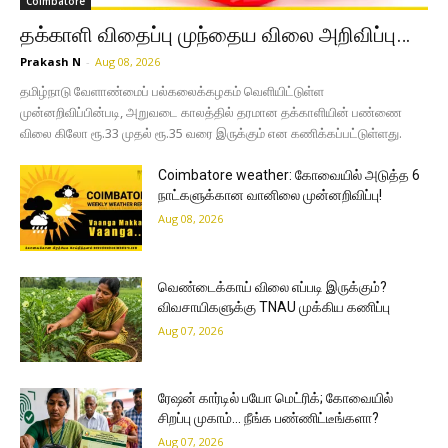
Coimbatore
தக்காளி விதைப்பு முந்தைய விலை அறிவிப்பு…
Prakash N
-
Aug 08, 2026
தமிழ்நாடு வேளாண்மைப் பல்கலைக்கழகம் வெளியிட்டுள்ள
முன்னறிவிப்பின்படி, அறுவடை காலத்தில் தரமான தக்காளியின் பண்ணை
விலை கிலோ ரூ.33 முதல் ரூ.35 வரை இருக்கும் என கணிக்கப்பட்டுள்ளது.
Coimbatore weather: கோவையில் அடுத்த 6
நாட்களுக்கான வானிலை முன்னறிவிப்பு!
Aug 08, 2026
வெண்டைக்காய் விலை எப்படி இருக்கும்?
விவசாயிகளுக்கு TNAU முக்கிய கணிப்பு
Aug 07, 2026
ரேஷன் கார்டில் பயோ மெட்ரிக்; கோவையில்
சிறப்பு முகாம்… நீங்க பண்ணிட்டீங்களா?
Aug 07, 2026