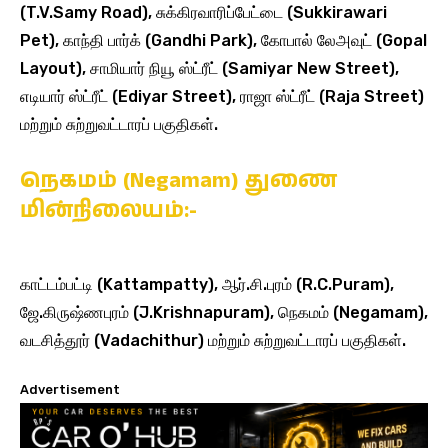
(T.V.Samy Road), சுக்கிரவாரிப்பேட்டை (Sukkirawari
Pet), காந்தி பார்க் (Gandhi Park), கோபால் லேஅவுட் (Gopal
Layout), சாமியார் நியூ ஸ்ட்ரீட் (Samiyar New Street),
எடியார் ஸ்ட்ரீட் (Ediyar Street), ராஜா ஸ்ட்ரீட் (Raja Street)
மற்றும் சுற்றுவட்டாரப் பகுதிகள்.
நெகமம் (Negamam) துணை
மின்நிலையம்:-
காட்டம்பட்டி (Kattampatty), ஆர்.சி.புரம் (R.C.Puram),
ஜே.கிருஷ்ணபுரம் (J.Krishnapuram), நெகமம் (Negamam),
வடசித்தூர் (Vadachithur) மற்றும் சுற்றுவட்டாரப் பகுதிகள்.
Advertisement