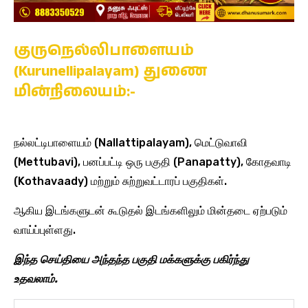
குருநெல்லிபாளையம்
(Kurunellipalayam) துணை
மின்நிலையம்:-
நல்லட்டிபாளையம் (Nallattipalayam), மெட்டுவாவி
(Mettubavi), பனப்பட்டி ஒரு பகுதி (Panapatty), கோதவாடி
(Kothavaady) மற்றும் சுற்றுவட்டாரப் பகுதிகள்.
ஆகிய இடங்களுடன் கூடுதல் இடங்களிலும் மின்தடை ஏற்படும்
வாய்ப்புள்ளது.
இந்த செய்தியை அந்தந்த பகுதி மக்களுக்கு பகிர்ந்து
உதவலாம்.