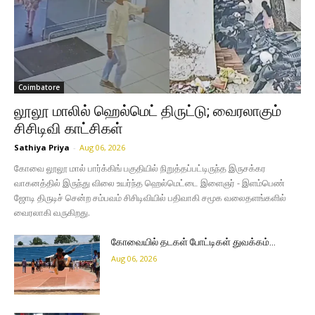
Coimbatore
லூலூ மாலில் ஹெல்மெட் திருட்டு; வைரலாகும்
சிசிடிவி காட்சிகள்
Sathiya Priya
-
Aug 06, 2026
கோவை லூலூ மால் பார்க்கிங் பகுதியில் நிறுத்தப்பட்டிருந்த இருசக்கர
வாகனத்தில் இருந்து விலை உயர்ந்த ஹெல்மெட்டை இளைஞர் - இளம்பெண்
ஜோடி திருடிச் சென்ற சம்பவம் சிசிடிவியில் பதிவாகி சமூக வலைதளங்களில்
வைரலாகி வருகிறது.
கோவையில் தடகள் போட்டிகள் துவக்கம்…
Aug 06, 2026