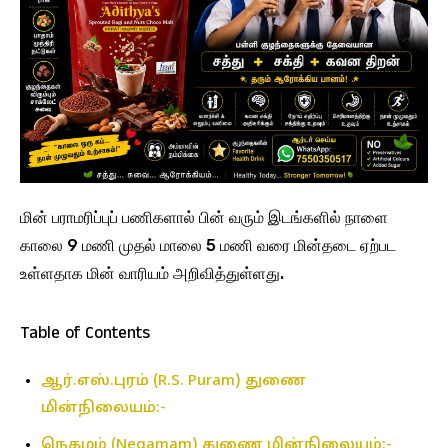
மின் பராமரிப்புப் பணிகளால் பின் வரும் இடங்களில் நாளை
காலை 9 மணி முதல் மாலை 5 மணி வரை மின்தடை ஏற்பட
உள்ளதாக மின் வாரியம் அறிவித்துள்ளது.
Table of Contents
ஆர்.எஸ்.புரம் (R.S. Puram) துணை
மின்நிலையம்:-
நெகமம் (Negamam) துணை மின்நிலையம்:-