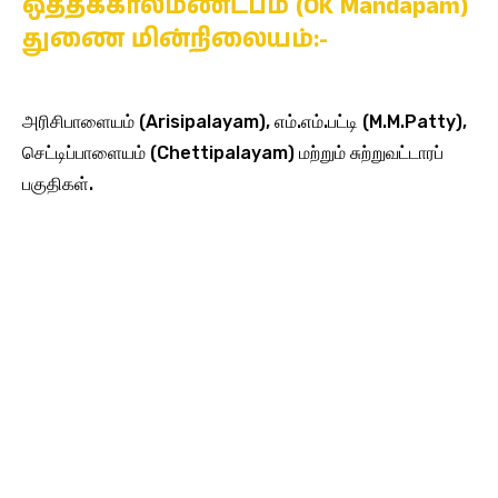
ஒத்தக்கால்மண்டபம் (OK Mandapam)
துணை மின்நிலையம்:-
அரிசிபாளையம் (Arisipalayam), எம்.எம்.பட்டி (M.M.Patty),
செட்டிப்பாளையம் (Chettipalayam) மற்றும் சுற்றுவட்டாரப்
பகுதிகள்.