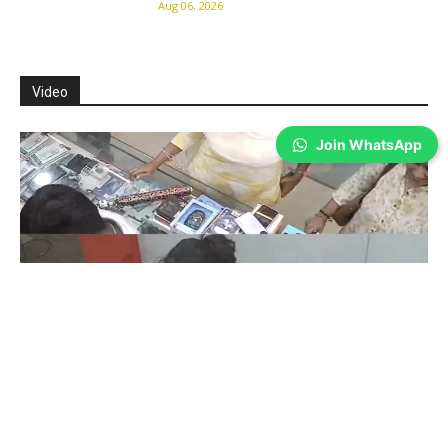
Aug 06, 2026
Video
Join WhatsApp
Coimbatore
கோவையில் செய்த தவறை உணர்ந்த
இளம்பெண்- வீடியோ காட்சிகள்…
Prakash N
-
Aug 06, 2026
கோவை: கோவையில் வாடிக்கையாளர் போல் வந்து ஐபோனை திருடி சென்ற