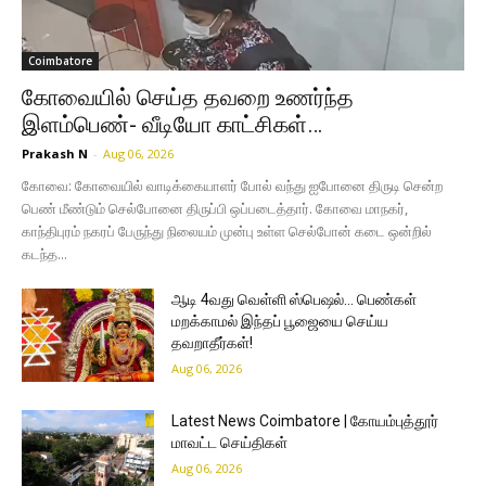
Coimbatore
கோவையில் செய்த தவறை உணர்ந்த
இளம்பெண்- வீடியோ காட்சிகள்…
Prakash N
-
Aug 06, 2026
கோவை: கோவையில் வாடிக்கையாளர் போல் வந்து ஐபோனை திருடி சென்ற
பெண் மீண்டும் செல்போனை திருப்பி ஒப்படைத்தார். கோவை மாநகர்,
காந்திபுரம் நகரப் பேருந்து நிலையம் முன்பு உள்ள செல்போன் கடை ஒன்றில்
கடந்த...
ஆடி 4வது வெள்ளி ஸ்பெஷல்… பெண்கள்
மறக்காமல் இந்தப் பூஜையை செய்ய
தவறாதீர்கள்!
Aug 06, 2026
Latest News Coimbatore | கோயம்புத்தூர்
மாவட்ட செய்திகள்
Aug 06, 2026