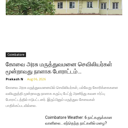
Coimbatore
கோவை அரசு மருத்துவமனை செவிலியர்கள்
மூன்றாவது நாளாக போராட்டம்…
Prakash N
-
Aug 06, 2026
கோவை அரசு மருத்துவமனையில் செவிலியர்கள், பல்வேறு கோரிக்கைகளை
வலியுறுத்தி மூன்றாவது நாளாக கருப்பு பேட்ஜ் அணிந்து கவன ஈர்ப்பு
போராட்டத்தில் ஈடுபட்டனர். இருப்பினும் மருத்துவ சேவைகள்
பாதிக்கப்படவில்லை.
Coimbatore Weather: 6 நாட்களுக்கான
வானிலை… எந்தெந்த நாட்களில் மழை?