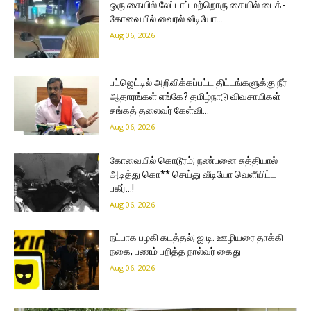
ஒரு கையில் லேப்டாப் மற்றொரு கையில் பைக்-
கோவையில் வைரல் வீடியோ…
Aug 06, 2026
பட்ஜெட்டில் அறிவிக்கப்பட்ட திட்டங்களுக்கு நீர்
ஆதாரங்கள் எங்கே? தமிழ்நாடு விவசாயிகள்
சங்கத் தலைவர் கேள்வி…
Aug 06, 2026
கோவையில் கொடூரம்; நண்பனை சுத்தியால்
அடித்து கொ** செய்து வீடியோ வெளீயிட்ட
பகீர்…!
Aug 06, 2026
நட்பாக பழகி கடத்தல்; ஐ.டி. ஊழியரை தாக்கி
நகை, பணம் பறித்த நால்வர் கைது
Aug 06, 2026