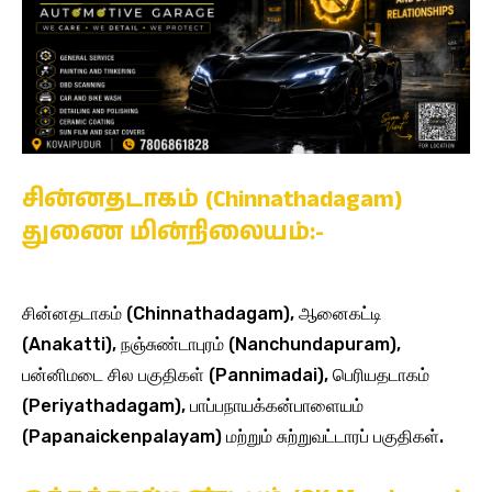
சின்னதடாகம் (Chinnathadagam)
துணை மின்நிலையம்:-
சின்னதடாகம் (Chinnathadagam), ஆனைகட்டி
(Anakatti), நஞ்சுண்டாபுரம் (Nanchundapuram),
பன்னிமடை சில பகுதிகள் (Pannimadai), பெரியதடாகம்
(Periyathadagam), பாப்பநாயக்கன்பாளையம்
(Papanaickenpalayam) மற்றும் சுற்றுவட்டாரப் பகுதிகள்.