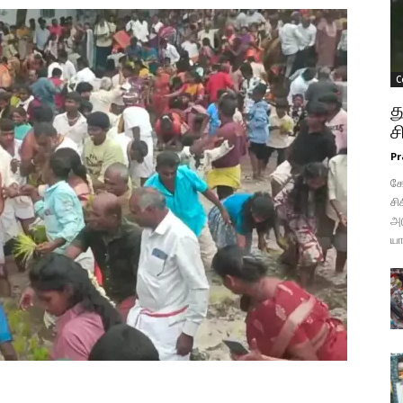
C
த
ச
Pr
கோ
சி
அட
யா