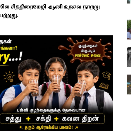
ில் சித்திரைமேழி ஆனி உற்சவ நாற்று
ற்றது.