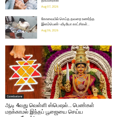
தாய்மார்கள்
Aug 07, 2026
கோவையில் செய்த தவறை உணர்ந்த
இளம்பெண்- வீடியோ காட்சிகள்…
Aug 06, 2026
Coimbatore
ஆடி 4வது வெள்ளி ஸ்பெஷல்… பெண்கள்
மறக்காமல் இந்தப் பூஜையை செய்ய