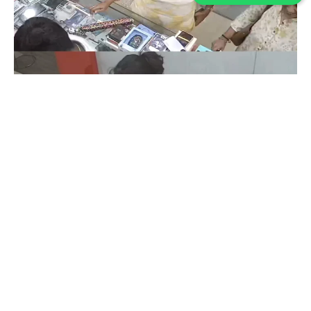
Coimbatore
கோவையில் செய்த தவறை உணர்ந்த
இளம்பெண்- வீடியோ காட்சிகள்…
Prakash N
-
Aug 06, 2026
கோவை காந்திபுரம் செல்போன் கடையில் வாடிக்கையாளர் போல் நடித்து
ஐபோன் 13-ஐ திருடிச் சென்ற இளம்பெண், சிசிடிவி காட்சிகள் வைரலானதைத்
தொடர்ந்து தனது தவறை ஒப்புக்கொண்டு செல்போனை மீண்டும் கடையில்
ஒப்படைத்தார்.
ஒரு கையில் லேப்டாப் மற்றொரு கையில் பைக்-
கோவையில் வைரல் வீடியோ…
Aug 06, 2026