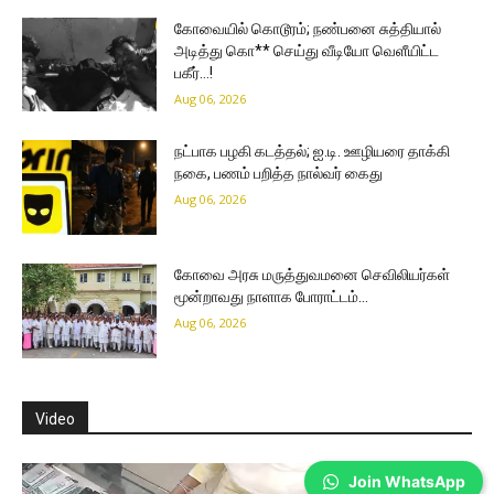
கோவையில் கொடூரம்; நண்பனை சுத்தியால்
அடித்து கொ** செய்து வீடியோ வெளீயிட்ட
பகீர்…!
Aug 06, 2026
நட்பாக பழகி கடத்தல்; ஐ.டி. ஊழியரை தாக்கி
நகை, பணம் பறித்த நால்வர் கைது
Aug 06, 2026
கோவை அரசு மருத்துவமனை செவிலியர்கள்
மூன்றாவது நாளாக போராட்டம்…
Aug 06, 2026
Video
Join WhatsApp