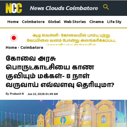
Home
Coimbatore
Global
Web Stories
Cinema
Life Style
ஆடி வெள்ளி- கோவையில் பாம்பு புற்று
வேப்பிலை வனம் போன்று அலங்கரிக்கப்பட்ட
மாகாளியம்மன் கோவில்
Home
Coimbatore
கோவை அரசு
பொருட்காட்சியை காண
குவியும் மக்கள்- 8 நாள்
வருவாய் எவ்வளவு தெரியுமா?
By
Prakash N
Jun 22, 2026 01:49 AM