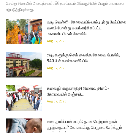
செய்து சிறையில் அடைத்தனர். இந்த சம்பவம் அப்பகுதியில் பெரும் பரபரப்பை
ஏற்படுத்தியுள்ளது.
ஆடி வெள்ளி- கோவையில் பாம்பு புற்று வேப்பிலை
வனம் போன்று அலங்கரிக்கப்பட்ட
மாகாளியம்மன் கோவில்
Aug 07, 2026
ரவுடிகளுக்கு செக் வைத்த கோவை போலீஸ்;
940 பேர் கண்காணிப்பில்
Aug 07, 2026
கலைஞர் கருணாநிதி நினைவு தினம்-
கோவையில் அஞ்சலி…
Aug 07, 2026
உலக தாய்ப்பால் வாரம்; தான் பெற்றால் தான்
குழந்தையா? கோவைக்கு பெருமை சேர்க்கும்