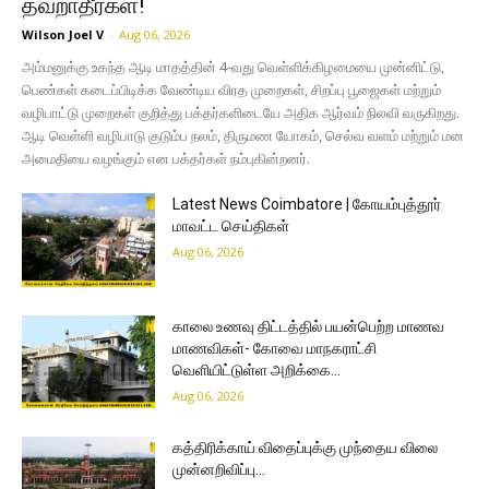
தவறாதீர்கள்!
Wilson Joel V
-
Aug 06, 2026
அம்மனுக்கு உகந்த ஆடி மாதத்தின் 4-வது வெள்ளிக்கிழமையை முன்னிட்டு,
பெண்கள் கடைப்பிடிக்க வேண்டிய விரத முறைகள், சிறப்பு பூஜைகள் மற்றும்
வழிபாட்டு முறைகள் குறித்து பக்தர்களிடையே அதிக ஆர்வம் நிலவி வருகிறது.
ஆடி வெள்ளி வழிபாடு குடும்ப நலம், திருமண யோகம், செல்வ வளம் மற்றும் மன
அமைதியை வழங்கும் என பக்தர்கள் நம்புகின்றனர்.
Latest News Coimbatore | கோயம்புத்தூர்
மாவட்ட செய்திகள்
Aug 06, 2026
காலை உணவு திட்டத்தில் பயன்பெற்ற மாணவ
மாணவிகள்- கோவை மாநகராட்சி
வெளியிட்டுள்ள அறிக்கை…
Aug 06, 2026
கத்திரிக்காய் விதைப்புக்கு முந்தைய விலை
முன்னறிவிப்பு…