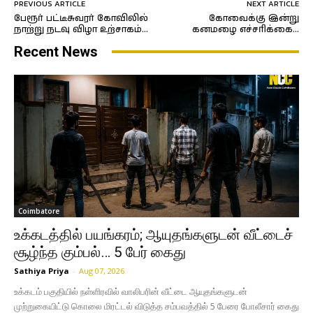
PREVIOUS ARTICLE
NEXT ARTICLE
பேரூர் பட்டீசுவரர் கோவிலில்
கோவைக்கு இன்று
நாற்று நடவு விழா உற்சாகம்…
கனமழை எச்சரிக்கை…
Recent News
Coimbatore
உக்கடத்தில் பயங்கரம்; ஆயுதங்களுடன் வீட்டைச்
சூழ்ந்த கும்பல்… 5 பேர் கைது
Sathiya Priya
-
Aug 07, 2026
உக்கடம் பகுதியில் நள்ளிரவில் வாலிபரின் வீட்டை ஆயுதங்களுடன்
முற்றுகையிட்டு கொலை மிரட்டல் விடுத்த சம்பவத்தில் 5 பேரை போலீசார் கைது