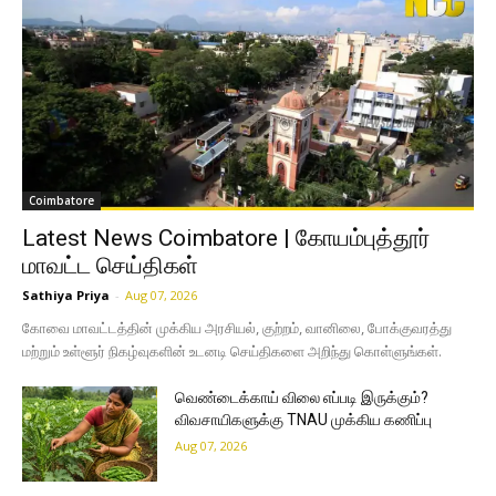
Coimbatore
Latest News Coimbatore | கோயம்புத்தூர்
மாவட்ட செய்திகள்
Sathiya Priya
-
Aug 07, 2026
கோவை மாவட்டத்தின் முக்கிய அரசியல், குற்றம், வானிலை, போக்குவரத்து
மற்றும் உள்ளூர் நிகழ்வுகளின் உடனடி செய்திகளை அறிந்து கொள்ளுங்கள்.
வெண்டைக்காய் விலை எப்படி இருக்கும்?
விவசாயிகளுக்கு TNAU முக்கிய கணிப்பு
Aug 07, 2026