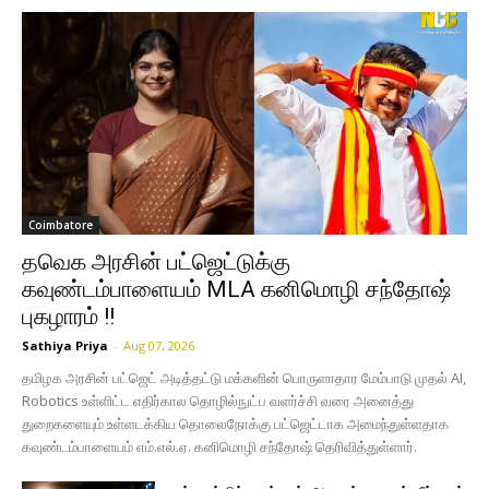
Coimbatore
தவெக அரசின் பட்ஜெட்டுக்கு
கவுண்டம்பாளையம் MLA கனிமொழி சந்தோஷ்
புகழாரம் !!
Sathiya Priya
-
Aug 07, 2026
தமிழக அரசின் பட்ஜெட் அடித்தட்டு மக்களின் பொருளாதார மேம்பாடு முதல் AI,
Robotics உள்ளிட்ட எதிர்கால தொழில்நுட்ப வளர்ச்சி வரை அனைத்து
துறைகளையும் உள்ளடக்கிய தொலைநோக்கு பட்ஜெட்டாக அமைந்துள்ளதாக
கவுண்டம்பாளையம் எம்.எல்.ஏ. கனிமொழி சந்தோஷ் தெரிவித்துள்ளார்.