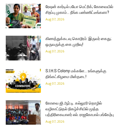
ரேஷன் கார்டில் பயோ மெட்ரிக்; கோவையில்
சிறப்பு முகாம்… நீங்க பண்ணிட்டீங்களா?
Aug 07, 2026
கிணத்துக்கடவு கொடூரம்: இருவர் கைது;
ஒருவருக்கு கை முறிவு!
Aug 07, 2026
S.I.H.S Colony மக்களே… உங்களுக்கு
திங்கட்கிழமை மின்தடை!
Aug 07, 2026
கோவை ஜி.ஆர்.டி. கல்லூரி தொழில்
வழிகாட்டுதல் நிகழ்ச்சியில் மூத்த
பத்திரிகையாளர் எல். ராஜகோபால் பங்கேற்பு
Aug 07, 2026