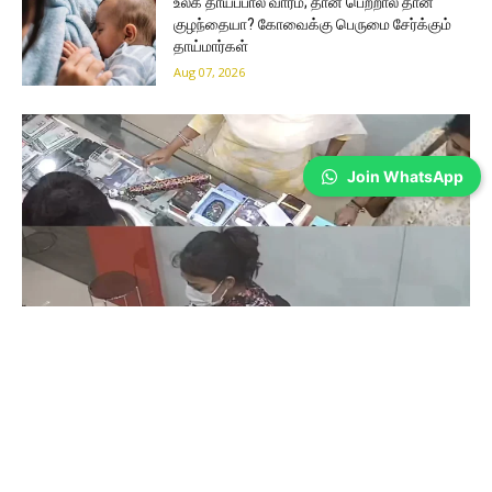
உலக தாய்ப்பால் வாரம்; தான் பெற்றால் தான்
குழந்தையா? கோவைக்கு பெருமை சேர்க்கும்
தாய்மார்கள்
Aug 07, 2026
Join WhatsApp
Coimbatore
கோவையில் செய்த தவறை உணர்ந்த
இளம்பெண்- வீடியோ காட்சிகள்…
Prakash N
-
Aug 06, 2026
கோவை காந்திபுரம் செல்போன் கடையில் வாடிக்கையாளர் போல் நடித்து
ஐபோன் 13-ஐ திருடிச் சென்ற இளம்பெண், சிசிடிவி காட்சிகள் வைரலானதைத்