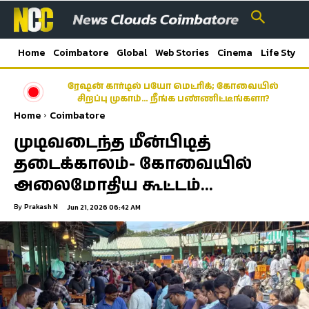
Home
Coimbatore
Global
Web Stories
Cinema
Life Style
ரேஷன் கார்டில் பயோ மெட்ரிக்; கோவையில்
சிறப்பு முகாம்… நீங்க பண்ணிட்டீங்களா?
Home
Coimbatore
முடிவடைந்த மீன்பிடித்
தடைக்காலம்- கோவையில்
அலைமோதிய கூட்டம்…
By
Prakash N
Jun 21, 2026 06:42 AM