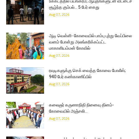
உக்கடத்தில் பயங்கரம்; ஆயுதங்களுடன் வீட்டைச்
சூழ்ந்த கும்பல்… 5 பேர் கைது
Aug 07, 2026
ஆடி வெள்ளி- கோவையில் பாம்பு புற்று வேப்பிலை
வனம் போன்று அலங்கரிக்கப்பட்ட
மாகாளியம்மன் கோவில்
Aug 07, 2026
ரவுடிகளுக்கு செக் வைத்த கோவை போலீஸ்;
940 பேர் கண்காணிப்பில்
Aug 07, 2026
கலைஞர் கருணாநிதி நினைவு தினம்-
கோவையில் அஞ்சலி…
Aug 07, 2026