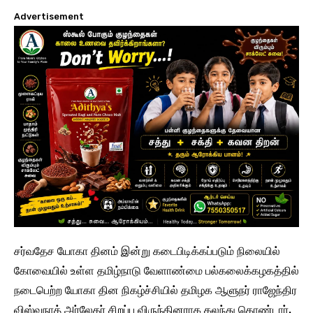
Advertisement
சர்வதேச யோகா தினம் இன்று கடைபிடிக்கப்படும் நிலையில்
கோவையில் உள்ள தமிழ்நாடு வேளாண்மை பல்கலைக்கழகத்தில்
நடைபெற்ற யோகா தின நிகழ்ச்சியில் தமிழக ஆளுநர் ராஜேந்திர
விஸ்வநாத் அர்லேகர் சிறப்ப விருந்தினராக கலந்து கொண்டார்.