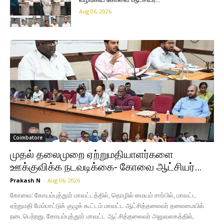
Aug 06, 2026
Coimbatore
முதல் தலைமுறை ஏற்றுமதியாளர்களை
ஊக்குவிக்க நடவடிக்கை- கோவை ஆட்சியர்…
Prakash N
-
Aug 06, 2026
கோவை: கோயம்புத்தூர் மாவட்டத்தில், தொழில் மையம் சார்பில், மாவட்ட
ஏற்றுமதி மேம்பாட்டுக் குழுக் கூட்டம் மாவட்ட ஆட்சித்தலைவர் தலைமையில்
நடைபெற்றது. கோயம்புத்தூர் மாவட்ட ஆட்சித்தலைவர் அலுவலகத்தில்,