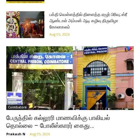
பக்தி வெள்ளத்தில் திளைத்த ஏழூர் பிரிவு; ஸ்ரீ
ஆண்டாள் அம்மன் ஆடி கழிவு திருவிழா
கோலாகலம்
Aug 05, 2026
Coimbatore
பேருந்தில் கல்லூரி மாணவிக்கு பாலியல்
தொல்லை – போலீஸ்காரர் கைது…
Prakash N
-
Aug 05, 2026