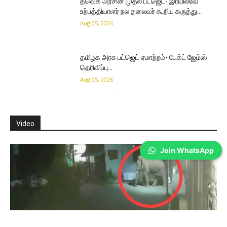
தவெக அரசின் முதல் பட்ஜெட்- இரயில்வே
உற்பத்தியாளர் நல தலைவர் கூறிய கருத்து…
Aug 05, 2026
தமிழக அரசு பட்ஜெட் ஏமாற்றம்- டேக்ட் ஜேம்ஸ்
தெரிவிப்பு…
Aug 05, 2026
Video
Join WhatsApp