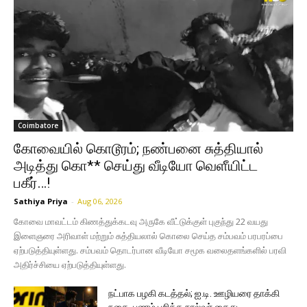
Coimbatore
கோவையில் கொடூரம்; நண்பனை சுத்தியால்
அடித்து கொ** செய்து வீடியோ வெளீயிட்ட
பகீர்…!
Sathiya Priya
-
Aug 06, 2026
கோவை மாவட்டம் கிணத்துக்கடவு அருகே வீட்டுக்குள் புகுந்து 22 வயது
இளைஞரை அரிவாள் மற்றும் சுத்தியலால் கொலை செய்த சம்பவம் பரபரப்பை
ஏற்படுத்தியுள்ளது. சம்பவம் தொடர்பான வீடியோ சமூக வலைதளங்களில் பரவி
அதிர்ச்சியை ஏற்படுத்தியுள்ளது.
நட்பாக பழகி கடத்தல்; ஐ.டி. ஊழியரை தாக்கி