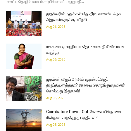
மாவட்ட தொழில் மையம் சார்பில் மாவட்ட ஏற்றுமதி...
முதல்வரின் மனுக்கள் மீது தீர்வு காணல்- அரசு
அலுவலர்களுக்கு பயிற்சி…
Aug 06, 2026
மக்களை ஏமாற்றிய பட்ஜெட்- வானதி சீனிவாசன்
கருத்து…
Aug 06, 2026
முதல்வர் விஜய் அரசின் முதல் பட்ஜெட்
திருப்தியளித்ததா? கோவை தொழில்துறையினர்
சொல்வது இதுதான்!
Aug 05, 2026
Coimbatore Power Cut: கோவையில் நாளை
மின்தடை; எந்தெந்த பகுதிகள்?
Aug 05, 2026