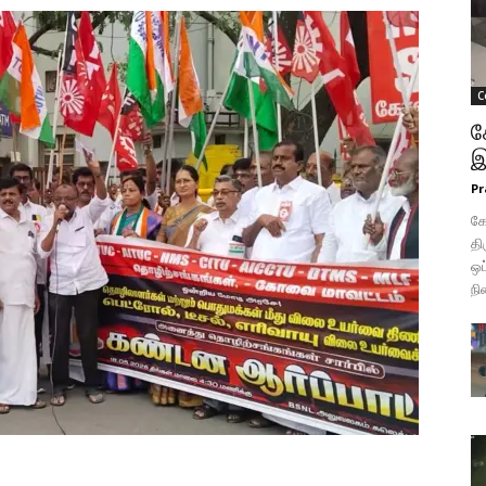
C
க
இ
Pr
க
தி
ஒப
நி