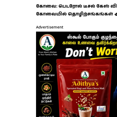
கோவை: பெட்ரோல் டீசல் கேஸ் வ
கோவையில் தொழிற்சங்கங்கள் ஆர
Advertisement