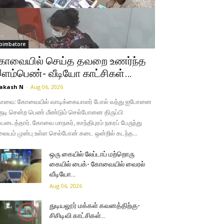
oimbatore
ோவையில் செய்த தவறை உணர்ந்த
ளம்பெண்- வீடியோ காட்சிகள்…
akash N
-
Aug 06, 2026
ோவை: கோவையில் வாடிக்கையாளர் போல் வந்து ஐபோனை
ருடி சென்ற பெண் மீண்டும் செல்போனை திருப்பி
்படைத்தார். கோவை மாநகர், காந்திபுரம் நகரப் பேருந்து
லையம் முன்பு உள்ள செல்போன் கடை ஒன்றில் கடந்த...
ஒரு கையில் லேப்டாப் மற்றொரு
கையில் பைக்- கோவையில் வைரல்
வீடியோ…
Aug 06, 2026
துடியலூர் மக்கள் கவனத்திற்கு-
சிசிடிவி காட்சிகள்…