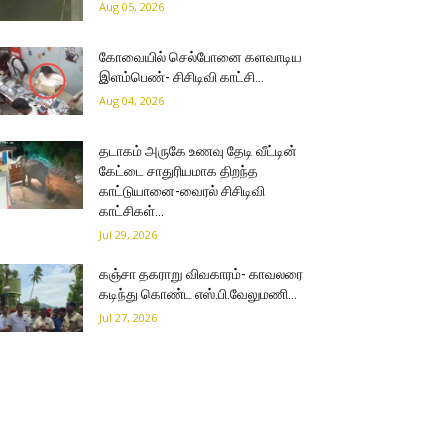
Aug 05, 2026
கோவையில் செல்போனை களவாடிய
இளம்பெண்- சிசிடிவி காட்சி…
Aug 04, 2026
தடாகம் அருகே உணவு தேடி வீட்டின்
கேட்டை சாதுரியமாக திறந்த
காட்டுயானை-வைரல் சிசிடிவி
காட்சிகள்…
Jul 29, 2026
கஞ்சா தகராறு விவகாரம்- காவலரை
கடிந்து கொண்ட எஸ்.பி.வேலுமணி…
Jul 27, 2026