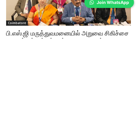
Join WhatsApp
Coimbatore
பி.எஸ்.ஜி மருத்துவமனையில் அறுவை சிகிச்சை
நிபுணர்கள் சங்கத்தின் 49-வது ஆண்டு மாநாடு
Sathiya Priya
-
Aug 08, 2026
கோவையில் தமிழ்நாடு அறுவை சிகிச்சை நிபுணர்கள் சங்கத்தின் 49-வது
ஆண்டு மாநாடு நடைபெற்றது. ரோபோடிக் சர்ஜரி, AI உள்ளிட்ட நவீன மருத்துவ
தொழில்நுட்பங்கள் குறித்து பயிற்சி வழங்கப்பட்டது.
கோவையில் பாலியல் தொல்லை… கைதாகும்
போலீஸ்காரர்கள்; ஆட்சியரிடம் மனு!
Aug 08, 2026
தக்காளி விதைப்பு முந்தைய விலை அறிவிப்பு…
Aug 08, 2026