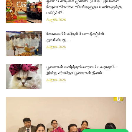
ஓணம் பண்டிகை முன்னிட்டு சிறப்பு ரயில்கள்;
கேரளா–கோவை–பெங்களூரு பயணிகளுக்கு
மகிழ்ச்சி!
Aug 08, 2026
கோவையில் சுதேசி மேளா நிகழ்ச்சி
துவங்கியது…
Aug 08, 2026
பூனைகள் வளர்த்தால் மாரடைப்பு வராதாம்…
இன்று சர்வதேச பூனைகள் தினம்
Aug 08, 2026