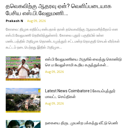
தவெகவிற்கு ஆதரவு ஏன்? வெளிப்படையாக
பேசிய எஸ்.பி.வேலுமணி…
Prakash N
-
Aug 09, 2026
கோவை: திமுக எதிர்ப்பு என்பதால் தான் தவெகவிற்கு ஆதரவளித்தோம் என
எஸ்.பி.வேலுமணி தெரிவித்துள்ளார். கோவை புதூர் பகுதியில் உள்ள
மண்டபத்தில் அதிமுக தொண்டாமுத்தூர் சட்டமன்ற தொகுதி செயல் வீரர்கள்
கூட்டம் நடைபெற்றது இதில் அதிமுக...
எஸ்.பி வேலுமணியை அருகில் வைத்து கொண்டு
செ.ம.வேலுச்சாமி கூறிய கருத்துக்கள்…
Aug 09, 2026
Latest News Coimbatore | கோயம்புத்தூர்
மாவட்ட செய்திகள்
Aug 09, 2026
நகையை திருட முயன்ற பக்கத்து வீட்டு பெண்