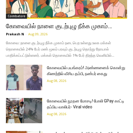
Coimbatore
கோவையில் நாளை குடற்புழு நீக்க முகாம்…
Prakash N
-
Aug 09, 2026
கோவை: நாளை குடற்புழு நீக்க முகாம் நடைபெற உள்ளது உலக மக்கள்
தொகையில் 24% பேர் மண் மூலம் பரவும் குடற்புழு தொற்று நோயால்
பாதிக்கப்பட்டுள்ளனர். மக்கள் தொகையில் 1% பேர் திறந்த வெளியில்...
கோவையில் பயங்கரம்! அண்ணனைக் கொன்று
கிணற்றில் வீசிய தம்பி, நண்பர் கைது
Aug 08, 2026
கோவையில் நூதன மோசடி! போலி GPay காட்டி
தப்பிய வாலிபர்- Viral video
Aug 08, 2026