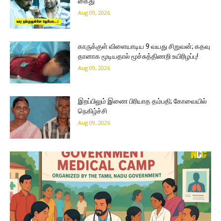
கைது
Aug 09, 2026
காருக்குள் விளையாடிய 9 வயது சிறுவன்; கதவு
தானாக மூடியதால் மூச்சுத்திணறி உயிரிழப்பு!
Aug 09, 2026
இறப்பிலும் இணை பிரியாத தம்பதி; கோவையில்
நெகிழ்ச்சி
Aug 09, 2026