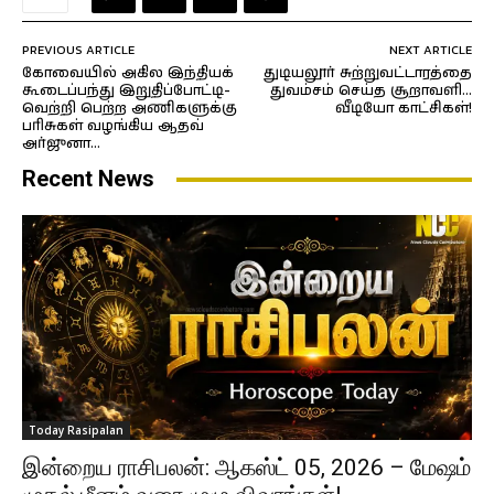
PREVIOUS ARTICLE
NEXT ARTICLE
கோவையில் அகில இந்தியக்
துடியலூர் சுற்றுவட்டாரத்தை
கூடைப்பந்து இறுதிப்போட்டி-
துவம்சம் செய்த சூறாவளி…
வெற்றி பெற்ற அணிகளுக்கு
வீடியோ காட்சிகள்!
பரிசுகள் வழங்கிய ஆதவ்
அர்ஜுனா…
Recent News
Today Rasipalan
இன்றைய ராசிபலன்: ஆகஸ்ட் 05, 2026 – மேஷம்