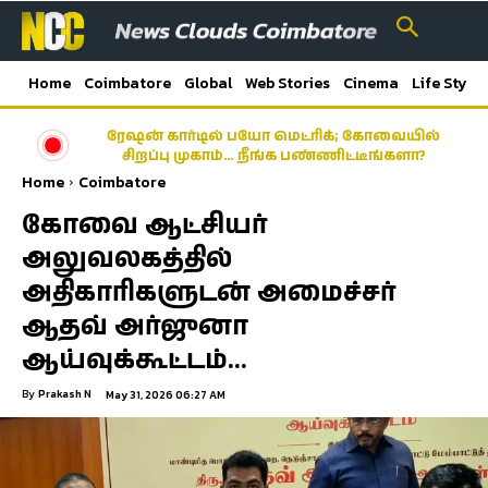
Home
Coimbatore
Global
Web Stories
Cinema
Life Style
ரேஷன் கார்டில் பயோ மெட்ரிக்; கோவையில்
சிறப்பு முகாம்… நீங்க பண்ணிட்டீங்களா?
Home
Coimbatore
கோவை ஆட்சியர்
அலுவலகத்தில்
அதிகாரிகளுடன் அமைச்சர்
ஆதவ் அர்ஜுனா
ஆய்வுக்கூட்டம்…
By
Prakash N
May 31, 2026 06:27 AM