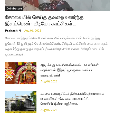
Coimbatore
கோவையில் செய்த தவறை உணர்ந்த
இளம்பெண்- வீடியோ காட்சிகள்…
Prakash N
-
Aug 06, 2026
கோவை காந்திபுரம் செல்போன் கடையில் வாடிக்கையாளர் போல் நடித்து
ஐபோன் 13-ஐ திருடிச் சென்ற இளம்பெண், சிசிடிவி காட்சிகள் வைரலானதைத்
தொடர்ந்து தனது தவறை ஒப்புக்கொண்டு செல்போனை மீண்டும் கடையில்
ஒப்படைத்தார்.
ஆடி 4வது வெள்ளி ஸ்பெஷல்… பெண்கள்
மறக்காமல் இந்தப் பூஜையை செய்ய
தவறாதீர்கள்!
Aug 06, 2026
காலை உணவு திட்டத்தில் பயன்பெற்ற மாணவ
மாணவிகள்- கோவை மாநகராட்சி
வெளியிட்டுள்ள அறிக்கை…
Aug 06, 2026