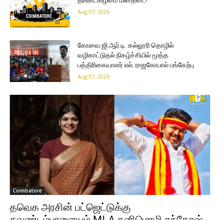
Aug 07, 2026
கோவை ஜி.ஆர்.டி. கல்லூரி தொழில்
வழிகாட்டுதல் நிகழ்ச்சியில் மூத்த
பத்திரிகையாளர் எல். ராஜகோபால் பங்கேற்பு
Aug 07, 2026
Coimbatore
தவெக அரசின் பட்ஜெட்டுக்கு
கவுண்டம்பாளையம் MLA கனிமொழி சந்தோஷ்