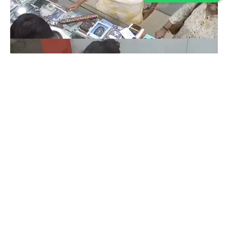
Coimbatore
கோவையில் செய்த தவறை உணர்ந்த
இளம்பெண்- வீடியோ காட்சிகள்…
Prakash N
-
Aug 06, 2026
கோவை காந்திபுரம் செல்போன் கடையில் வாடிக்கையாளர் போல் நடித்து
ஐபோன் 13-ஐ திருடிச் சென்ற இளம்பெண், சிசிடிவி காட்சிகள் வைரலானதைத்
தொடர்ந்து தனது தவறை ஒப்புக்கொண்டு செல்போனை மீண்டும் கடையில்
ஒப்படைத்தார்.
ஒரு கையில் லேப்டாப் மற்றொரு கையில் பைக்-
கோவையில் வைரல் வீடியோ…
Aug 06, 2026