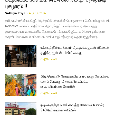
புகழாரம் !!
Sathiya Priya
-
Aug 07, 2026
தமிழக அரசின் பட்ஜெட் அடித்தட்டு மக்களின் பொருளாதார மேம்பாடு முதல் AI,
Robotics உள்ளிட்ட எதிர்கால தொழில்நுட்ப வளர்ச்சி வரை அனைத்து
துறைகளையும் உள்ளடக்கிய தொலைநோக்கு பட்ஜெட்டாக அமைந்துள்ளதாக
கவுண்டம்பாளையம் எம்.எல்.ஏ. கனிமொழி சந்தோஷ் தெரிவித்துள்ளார்.
உக்கடத்தில் பயங்கரம்; ஆயுதங்களுடன் வீட்டைச்
சூழ்ந்த கும்பல்… 5 பேர் கைது
Aug 07, 2026
ஆடி வெள்ளி- கோவையில் பாம்பு புற்று வேப்பிலை
வனம் போன்று அலங்கரிக்கப்பட்ட
மாகாளியம்மன் கோவில்
Aug 07, 2026
ரவுடிகளுக்கு செக் வைத்த கோவை போலீஸ்;
940 பேர் கண்காணிப்பில்