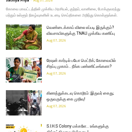
Sathiya Priya
-
Aug 07, 2026
கோவை மாவட்டத்தின் முக்கிய அரசியல், குற்றம், வானிலை, போக்குவரத்து
மற்றும் உள்ளூர் நிகழ்வுகளின் உடனடி செய்திகளை அறிந்து கொள்ளுங்கள்.
வெண்டைக்காய் விலை எப்படி இருக்கும்?
விவசாயிகளுக்கு TNAU முக்கிய கணிப்பு
Aug 07, 2026
ரேஷன் கார்டில் பயோ மெட்ரிக்; கோவையில்
சிறப்பு முகாம்… நீங்க பண்ணிட்டீங்களா?
Aug 07, 2026
கிணத்துக்கடவு கொடூரம்: இருவர் கைது;
ஒருவருக்கு கை முறிவு!
Aug 07, 2026
S.I.H.S Colony மக்களே… உங்களுக்கு
திங்கட்கிழமை மின்தடை!