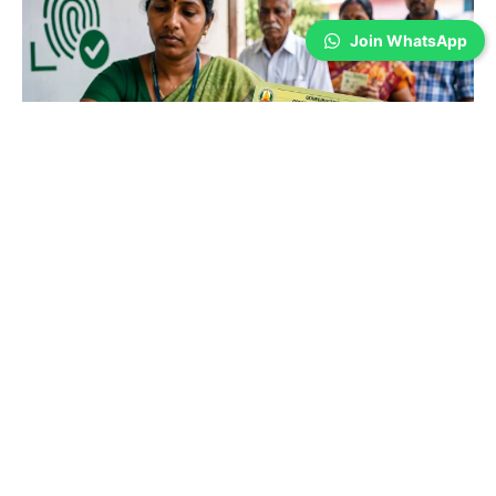
Join WhatsApp
Coimbatore
ரேஷன் கார்டில் பயோ மெட்ரிக்; கோவையில்
சிறப்பு முகாம்… நீங்க பண்ணிட்டீங்களா?
Sathiya Priya
-
Aug 07, 2026
கோவை மாவட்டத்தில் 2.50 லட்சம் ரேஷன் கார்டு உறுப்பினர்கள் இதுவரை
பயோமெட்ரிக் பதிவு செய்யாத நிலையில், பதிவு செய்ய வசதியாக இரண்டு
நாட்கள் சிறப்பு முகாம் நடைபெறுகிறது. விடுபட்டவர்கள் இந்த வாய்ப்பைப்
பயன்படுத்திக் கொள்ளுமாறு அதிகாரிகள் கேட்டுக்கொண்டுள்ளனர்.
கிணத்துக்கடவு கொடூரம்: இருவர் கைது;
ஒருவருக்கு கை முறிவு!
Aug 07, 2026