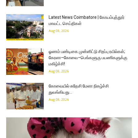
Latest News Coimbatore | கோயம்புத்தூர்
மாவட்ட செய்திகள்
Aug 08, 2026
ஓணம் பண்டிகை முன்னிட்டு சிறப்பு ரயில்கள்;
கேரளா–கோவை–பெங்களூரு பயணிகளுக்கு
மகிழ்ச்சி!
Aug 08, 2026
கோவையில் சுதேசி மேளா நிகழ்ச்சி
துவங்கியது…
Aug 08, 2026