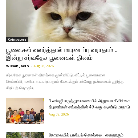
Coimbatore
பூனைகள் வளர்த்தால் மாரடைப்பு வராதாம்…
இன்று சர்வதேச பூனைகள் தினம்
Wilson Joel V
-
Aug 08, 2026
சர்வதேச பூனைகள் தினத்தை முன்னிட்டு, வீட்டில் பூனைகளை
செல்லப்பிராணியாக வளர்ப்பதால் கிடைக்கும் பல்வேறு நன்மைகள் குறித்த
சிறப்புத் தொகுப்பு.
பி.எஸ்.ஜி மருத்துவமனையில் அறுவை சிகிச்சை
நிபுணர்கள் சங்கத்தின் 49-வது ஆண்டு மாநாடு
Aug 08, 2026
கோவையில் பாலியல் தொல்லை… கைதாகும்