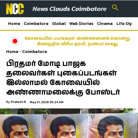
Home
Coimbatore
Global
Web Stories
Cinema
Life Style
கோவையில் பயங்கரம்! அண்ணனைக் கொன்று
கிணற்றில் வீசிய தம்பி, நண்பர் கைது
Home
Coimbatore
பிரதமர் மோடி பாஜக
தலைவர்கள் புகைப்படங்கள்
இல்லாமல் கோவையில்
அண்ணாமலைக்கு போஸ்டர்
By
Prakash N
May 31, 2026 05:24 AM