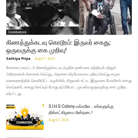
Coimbatore
கிணத்துக்கடவு கொடூரம்: இருவர் கைது;
ஒருவருக்கு கை முறிவு!
Sathiya Priya
-
Aug 07, 2026
கோவை மாவட்டம் கிணத்துக்கடவு அருகே நண்பரை சுத்தியல் மற்றும்
அரிவாளால் கொலை செய்து, அதனை வீடியோவாக பதிவு செய்து சமூக
வலைதளத்தில் வெளியிட்ட வழக்கில், சிறுவன் உட்பட இருவரை போலீசார் கைது
செய்தனர். கைது செய்யும் போது தப்பியோட முயன்ற ஒருவருக்கு கை முறிவு
ஏற்பட்டது.
S.I.H.S Colony மக்களே… உங்களுக்கு
திங்கட்கிழமை மின்தடை!
Aug 07, 2026