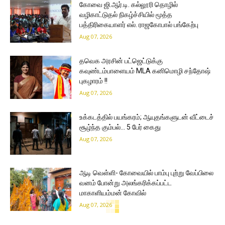
கோவை ஜி.ஆர்.டி. கல்லூரி தொழில்
வழிகாட்டுதல் நிகழ்ச்சியில் மூத்த
பத்திரிகையாளர் எல். ராஜகோபால் பங்கேற்பு
Aug 07, 2026
தவெக அரசின் பட்ஜெட்டுக்கு
கவுண்டம்பாளையம் MLA கனிமொழி சந்தோஷ்
புகழாரம் !!
Aug 07, 2026
உக்கடத்தில் பயங்கரம்; ஆயுதங்களுடன் வீட்டைச்
சூழ்ந்த கும்பல்… 5 பேர் கைது
Aug 07, 2026
ஆடி வெள்ளி- கோவையில் பாம்பு புற்று வேப்பிலை
வனம் போன்று அலங்கரிக்கப்பட்ட
மாகாளியம்மன் கோவில்
Aug 07, 2026