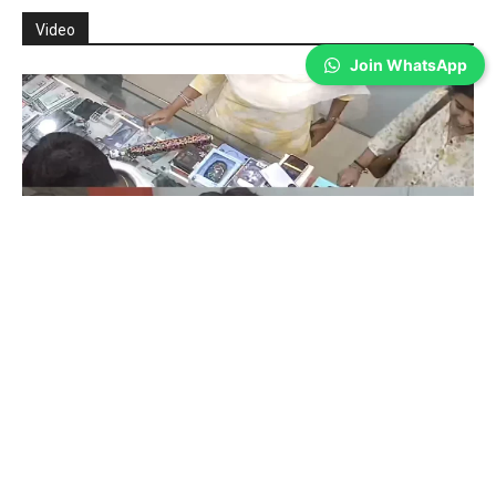
Join WhatsApp
Coimbatore
ரவுடிகளுக்கு செக் வைத்த கோவை போலீஸ்; 940
பேர் கண்காணிப்பில்
Sathiya Priya
-
Aug 07, 2026
கோவை மாநகரில் குற்றச்சம்பவங்களை கட்டுப்படுத்தும் நடவடிக்கையாக 940
ரவுடிகளை போலீசார் தீவிரமாக கண்காணித்து வருகின்றனர். மேலும்,
நடப்பாண்டில் 57 ரவுடிகள் மாநகரில் இருந்து வெளியேற்றப்பட்டுள்ளதாக
போலீசார் தெரிவித்துள்ளனர்.
கலைஞர் கருணாநிதி நினைவு தினம்-
கோவையில் அஞ்சலி…