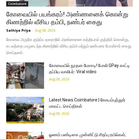
Coimbatore
கோவையில் பயங்கரம்! அண்ணனைக் கொன்று
கிணற்றில் வீசிய தம்பி, நண்பர் கைது
Sathiya Priya
-
Aug 08, 2026
கோவை அருகே குடும்ப தகராறில் அண்ணனை கத்தியால் குத்திக் கொன்று,
சடலத்தை பாழடைந்த கிணற்றில் வீசிய தம்பி மற்றும் நண்பரை போலீசார் கைது
செய்தனர்.
கோவையில் நூதன மோசடி! போலி GPay காட்டி
தப்பிய வாலிபர்- Viral video
Aug 08, 2026
Latest News Coimbatore | கோயம்புத்தூர்
மாவட்ட செய்திகள்
Aug 08, 2026
ஓணம் பண்டிகை முன்னிட்டு சிறப்பு ரயில்கள்;