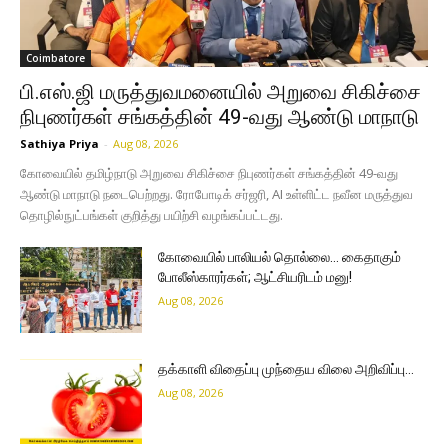
Coimbatore
பி.எஸ்.ஜி மருத்துவமனையில் அறுவை சிகிச்சை
நிபுணர்கள் சங்கத்தின் 49-வது ஆண்டு மாநாடு
Sathiya Priya
-
Aug 08, 2026
கோவையில் தமிழ்நாடு அறுவை சிகிச்சை நிபுணர்கள் சங்கத்தின் 49-வது
ஆண்டு மாநாடு நடைபெற்றது. ரோபோடிக் சர்ஜரி, AI உள்ளிட்ட நவீன மருத்துவ
தொழில்நுட்பங்கள் குறித்து பயிற்சி வழங்கப்பட்டது.
கோவையில் பாலியல் தொல்லை… கைதாகும்
போலீஸ்காரர்கள்; ஆட்சியரிடம் மனு!
Aug 08, 2026
தக்காளி விதைப்பு முந்தைய விலை அறிவிப்பு…
Aug 08, 2026