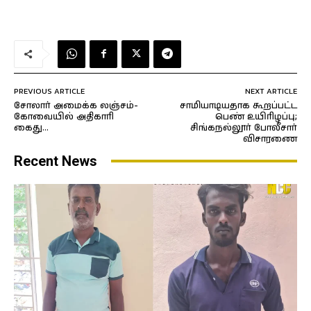
PREVIOUS ARTICLE
NEXT ARTICLE
சோலார் அமைக்க லஞ்சம்-
சாமியாடியதாக கூறப்பட்ட
கோவையில் அதிகாரி
பெண் உயிரிழப்பு;
கைது…
சிங்கநல்லூர் போலீசார்
விசாரணை
Recent News