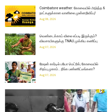
Coimbatore weather: கோவையில் அடுத்த 6
நாட்களுக்கான வானிலை முன்னறிவிப்பு!
Aug 08, 2026
வெண்டைக்காய் விலை எப்படி இருக்கும்?
விவசாயிகளுக்கு TNAU முக்கிய கணிப்பு
Aug 07, 2026
ரேஷன் கார்டில் பயோ மெட்ரிக்; கோவையில்
சிறப்பு முகாம்… நீங்க பண்ணிட்டீங்களா?
Aug 07, 2026