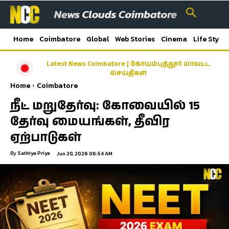
Home
Coimbatore
Global
Web Stories
Cinema
Life Style
Latest News Coimbatore | கோயம்புத்தூர் மாவட்ட
ஓணம் பண்டிகை முன்னிட்டு சிறப்பு ரயில்கள்;
கேரளா–கோவை–பெங்களூரு பயணிகளுக்கு
செய்திகள்
மகிழ்ச்சி!
Home
Coimbatore
நீட் மறுதேர்வு: கோவையில் 15
தேர்வு மையங்கள், தீவிர
ஏற்பாடுகள்
By
Sathiya Priya
Jun 20, 2026 06:54 AM