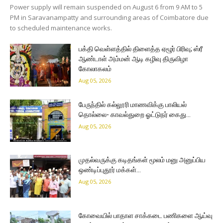
Power supply will remain suspended on August 6 from 9 AM to 5
PM in Saravanampatty and surrounding areas of Coimbatore due
to scheduled maintenance works.
பக்தி வெள்ளத்தில் திளைத்த ஏழூர் பிரிவு; ஸ்ரீ
ஆண்டாள் அம்மன் ஆடி கழிவு திருவிழா
கோலாகலம்
Aug 05, 2026
பேருந்தில் கல்லூரி மாணவிக்கு பாலியல்
தொல்லை- காவல்துறை ஓட்டுநர் கைது…
Aug 05, 2026
முதல்வருக்கு கடிதங்கள் மூலம் மனு அனுப்பிய
ஒண்டிப்புதூர் மக்கள்…
Aug 05, 2026
கோவையில் பாதாள சாக்கடை பணிகளை ஆய்வு