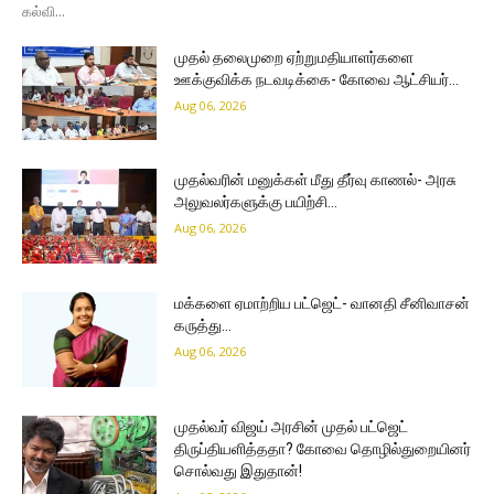
கல்வி...
முதல் தலைமுறை ஏற்றுமதியாளர்களை
ஊக்குவிக்க நடவடிக்கை- கோவை ஆட்சியர்…
Aug 06, 2026
முதல்வரின் மனுக்கள் மீது தீர்வு காணல்- அரசு
அலுவலர்களுக்கு பயிற்சி…
Aug 06, 2026
மக்களை ஏமாற்றிய பட்ஜெட்- வானதி சீனிவாசன்
கருத்து…
Aug 06, 2026
முதல்வர் விஜய் அரசின் முதல் பட்ஜெட்
திருப்தியளித்ததா? கோவை தொழில்துறையினர்
சொல்வது இதுதான்!