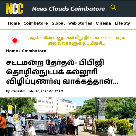
Home
Coimbatore
Global
Web Stories
Cinema
Life Style
முதல்வரின் மனுக்கள் மீது தீர்வு காணல்- அரசு
அலுவலர்களுக்கு பயிற்சி…
Home
Coimbatore
சட்டமன்ற தேர்தல்- பிபிஜி
தொழில்நுட்பக் கல்லூரி
விழிப்புணர்வு வாக்கத்தான்…
By
Prakash N
Mar 26, 2026 06:22 AM