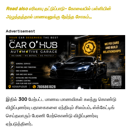
Read also எரிவாயு தட்டுப்பாடு- கோவையில் பள்ளியின்
அழுத்தத்தால் மாணவனுக்கு நேர்ந்த சோகம்…
Advertisement
இதில் 300 மேற்பட்ட மாணவ மாணவிகள் கலந்து கொண்டு
விழிப்புணர்வு பதாகைகளை ஏந்தியும் சிலம்பம், ஸ்க்கேட்டிங்
செய்தவாரும் பேரணி மேற்கொண்டு விழிப்புணர்வு
ஏற்படுத்தினர்.