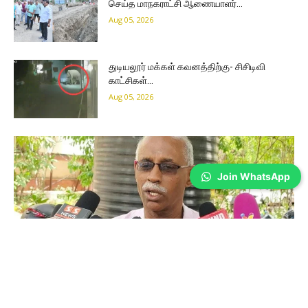
செய்த மாநகராட்சி ஆணையாளர்…
Aug 05, 2026
துடியலூர் மக்கள் கவனத்திற்கு- சிசிடிவி
காட்சிகள்…
Aug 05, 2026
Join WhatsApp
Coimbatore
தவெக அரசின் முதல் பட்ஜெட்- இரயில்வே