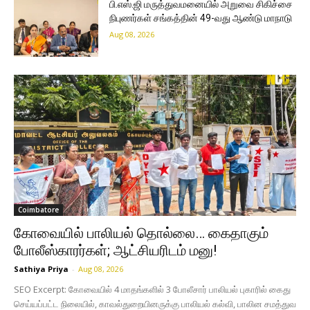
பி.எஸ்.ஜி மருத்துவமனையில் அறுவை சிகிச்சை
நிபுணர்கள் சங்கத்தின் 49-வது ஆண்டு மாநாடு
Aug 08, 2026
Coimbatore
கோவையில் பாலியல் தொல்லை… கைதாகும்
போலீஸ்காரர்கள்; ஆட்சியரிடம் மனு!
Sathiya Priya
-
Aug 08, 2026
SEO Excerpt: கோவையில் 4 மாதங்களில் 3 போலீசார் பாலியல் புகாரில் கைது
செய்யப்பட்ட நிலையில், காவல்துறையினருக்கு பாலியல் கல்வி, பாலின சமத்துவ