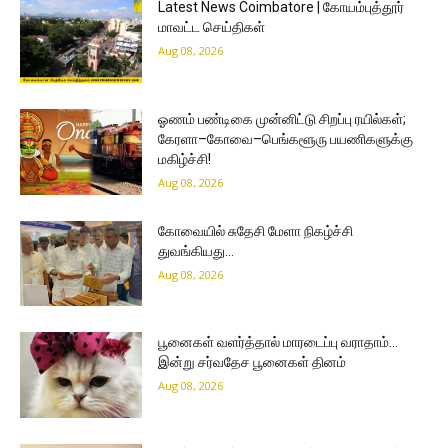
Latest News Coimbatore | கோயம்புத்தூர்
மாவட்ட செய்திகள்
Aug 08, 2026
ஓணம் பண்டிகை முன்னிட்டு சிறப்பு ரயில்கள்;
கேரளா–கோவை–பெங்களூரு பயணிகளுக்கு
மகிழ்ச்சி!
Aug 08, 2026
கோவையில் சுதேசி மேளா நிகழ்ச்சி
துவங்கியது…
Aug 08, 2026
பூனைகள் வளர்த்தால் மாரடைப்பு வராதாம்…
இன்று சர்வதேச பூனைகள் தினம்
Aug 08, 2026