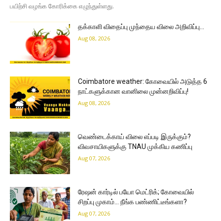
பயிற்சி வழங்க கோரிக்கை எழுந்துள்ளது.
தக்காளி விதைப்பு முந்தைய விலை அறிவிப்பு…
Aug 08, 2026
Coimbatore weather: கோவையில் அடுத்த 6
நாட்களுக்கான வானிலை முன்னறிவிப்பு!
Aug 08, 2026
வெண்டைக்காய் விலை எப்படி இருக்கும்?
விவசாயிகளுக்கு TNAU முக்கிய கணிப்பு
Aug 07, 2026
ரேஷன் கார்டில் பயோ மெட்ரிக்; கோவையில்
சிறப்பு முகாம்… நீங்க பண்ணிட்டீங்களா?
Aug 07, 2026