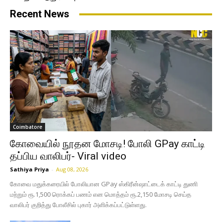
Recent News
Coimbatore
கோவையில் நூதன மோசடி! போலி GPay காட்டி
தப்பிய வாலிபர்- Viral video
Sathiya Priya
-
Aug 08, 2026
கோவை மதுக்கரையில் போலியான GPay ஸ்கிரீன்ஷாட்டைக் காட்டி துணி
மற்றும் ரூ.1,500 ரொக்கப் பணம் என மொத்தம் ரூ.2,150 மோசடி செய்த
வாலிபர் குறித்து போலீசில் புகார் அளிக்கப்பட்டுள்ளது.