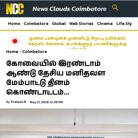
Home
Coimbatore
Global
Web Stories
Cinema
Life Style
ஓணம் பண்டிகை முன்னிட்டு சிறப்பு ரயில்கள்;
கேரளா–கோவை–பெங்களூரு பயணிகளுக்கு
மகிழ்ச்சி!
Home
Coimbatore
கோவையில் இரண்டாம்
ஆண்டு தேசிய மனிதவள
மேம்பாட்டு தினம்
கொண்டாட்டம்…
By
Prakash N
May 21, 2026 12:49 PM