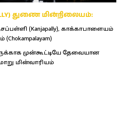
ALLY) துணை மின்நிலையம்:
்சப்பள்ளி (Kanjapally), காக்காபாளையம்
் (Chokampalayam)
க்காக முன்கூட்டியே தேவையான
ாறு மின்வாரியம்