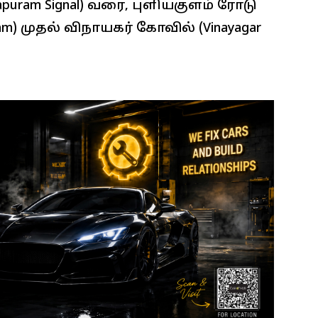
apuram Signal) வரை, புளியகுளம் ரோடு
ngam) முதல் விநாயகர் கோவில் (Vinayagar