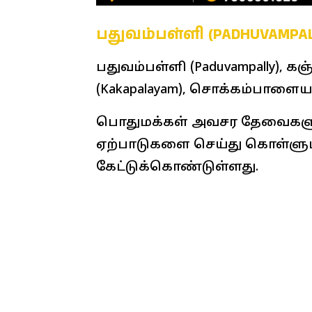
பதுவம்பள்ளி (PADHUVAMP
பதுவம்பள்ளி (Paduvampally), கஞ
(Kakapalayam), சொக்கம்பாளையம
பொதுமக்கள் அவசர தேவைகளு
ஏற்பாடுகளை செய்து கொள்ளும
கேட்டுக்கொண்டுள்ளது.