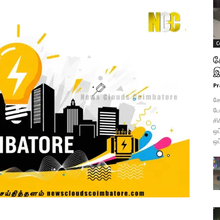
C
க
இ
Pr
கோ
போ
சி
ஒப
ஒப