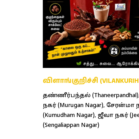
விளாங்குறிச்சி (VILANKU
தண்ணீர்பந்தல் (Thaneerpandhal),
நகர் (Murugan Nagar), சேரன்மா ந
(Kumudham Nagar), ஜீவா நகர் (J
(Sengaliappan Nagar)