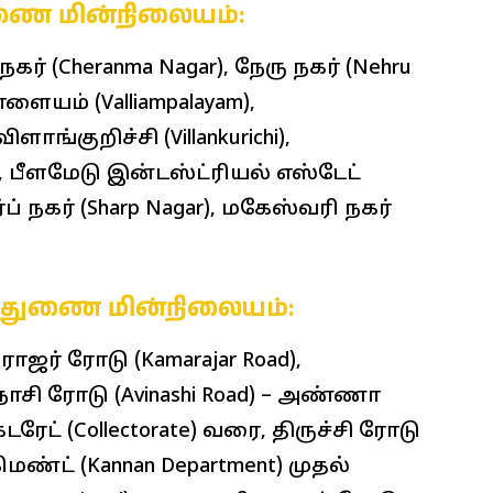
துணை மின்நிலையம்:
நகர் (Cheranma Nagar), நேரு நகர் (Nehru
பாளையம் (Valliampalayam),
ளாங்குறிச்சி (Villankurichi),
), பீளமேடு இன்டஸ்ட்ரியல் எஸ்டேட்
ர்ப் நகர் (Sharp Nagar), மகேஸ்வரி நகர்
E) துணை மின்நிலையம்:
ராஜர் ரோடு (Kamarajar Road),
நாசி ரோடு (Avinashi Road) – அண்ணா
டரேட் (Collectorate) வரை, திருச்சி ரோடு
மெண்ட் (Kannan Department) முதல்