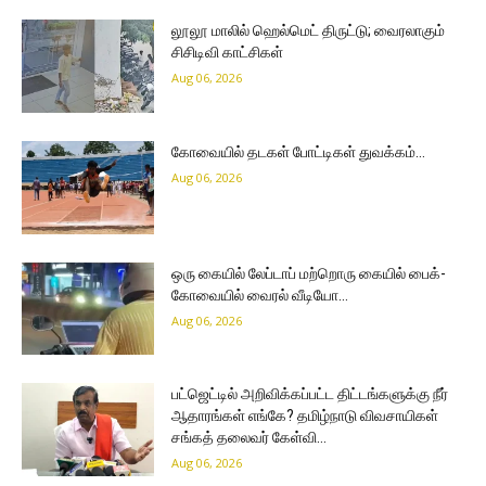
லூலூ மாலில் ஹெல்மெட் திருட்டு; வைரலாகும்
சிசிடிவி காட்சிகள்
Aug 06, 2026
கோவையில் தடகள் போட்டிகள் துவக்கம்…
Aug 06, 2026
ஒரு கையில் லேப்டாப் மற்றொரு கையில் பைக்-
கோவையில் வைரல் வீடியோ…
Aug 06, 2026
பட்ஜெட்டில் அறிவிக்கப்பட்ட திட்டங்களுக்கு நீர்
ஆதாரங்கள் எங்கே? தமிழ்நாடு விவசாயிகள்
சங்கத் தலைவர் கேள்வி…
Aug 06, 2026