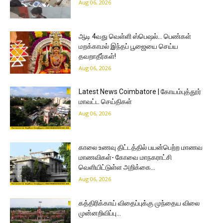
Aug 06, 2026
ஆடி 4வது வெள்ளி ஸ்பெஷல்… பெண்கள்
மறக்காமல் இந்தப் பூஜையை செய்ய
தவறாதீர்கள்!
Aug 06, 2026
Latest News Coimbatore | கோயம்புத்தூர்
மாவட்ட செய்திகள்
Aug 06, 2026
காலை உணவு திட்டத்தில் பயன்பெற்ற மாணவ
மாணவிகள்- கோவை மாநகராட்சி
வெளியிட்டுள்ள அறிக்கை…
Aug 06, 2026
கத்திரிக்காய் விதைப்புக்கு முந்தைய விலை
முன்னறிவிப்பு…