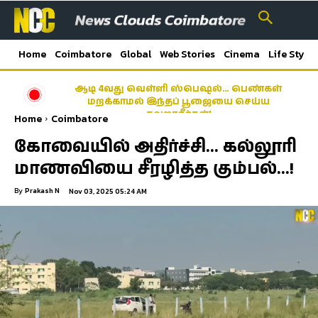
Home
Coimbatore
Global
Web Stories
Cinema
Life Style
ஆடி 4வது வெள்ளி ஸ்பெஷல்… பெண்கள்
மறக்காமல் இந்தப் பூஜையை செய்ய
தவறாதீர்கள்!
Home
Coimbatore
கோவையில் அதிர்ச்சி… கல்லூரி
மாணவியை சீரழித்த கும்பல்…!
By
Prakash N
Nov 03, 2025 05:24 AM