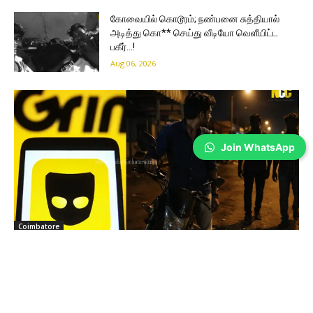
கோவையில் கொடூரம்; நண்பனை சுத்தியால்
அடித்து கொ** செய்து வீடியோ வெளீயிட்ட
பகீர்…!
Aug 06, 2026
Join WhatsApp
Coimbatore
நட்பாக பழகி கடத்தல்; ஐ.டி. ஊழியரை தாக்கி
நகை, பணம் பறித்த நால்வர் கைது
Sathiya Priya
-
Aug 06, 2026
செல்போன் செயலி மூலம் அறிமுகமான நபரை சந்திக்க சென்ற ஐ.டி. ஊழியரை