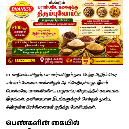
வடமாநிலங்களிலும்,
பல ஊர்களி
லும்
நடைபெற்ற அதிர்ச்சிகர
சம்பவம் கோவை மண்ணிலும் அடங்கேறியுள்ளது. இளம்
பெண்களே, மாணவிகளே… பாதுகாப்பு விஷயத்தில் கவனமாக
இருங்கள். தனிமையான இடங்களுக்குச் செல்லும் முன்பு,
அங்குள்ள பிரச்சினைகள் குறித்து யோசியுங்கள்
.
பெண்களின் கையில்