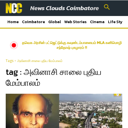
Home
Coimbatore
Global
Web Stories
Cinema
Life Style
தவெக அரசின் பட்ஜெட்டுக்கு கவுண்டம்பாளையம் MLA கனிமொழி
சந்தோஷ் புகழாரம் !!
Tags
அவினாசி சாலை புதிய மேம்பாலம்
tag :
அவினாசி சாலை புதிய
மேம்பாலம்