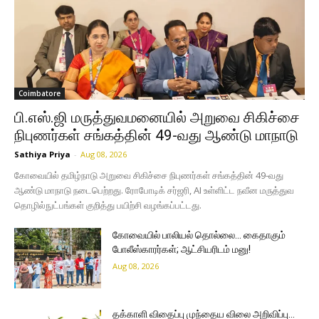
Coimbatore
பி.எஸ்.ஜி மருத்துவமனையில் அறுவை சிகிச்சை
நிபுணர்கள் சங்கத்தின் 49-வது ஆண்டு மாநாடு
Sathiya Priya
-
Aug 08, 2026
கோவையில் தமிழ்நாடு அறுவை சிகிச்சை நிபுணர்கள் சங்கத்தின் 49-வது
ஆண்டு மாநாடு நடைபெற்றது. ரோபோடிக் சர்ஜரி, AI உள்ளிட்ட நவீன மருத்துவ
தொழில்நுட்பங்கள் குறித்து பயிற்சி வழங்கப்பட்டது.
கோவையில் பாலியல் தொல்லை… கைதாகும்
போலீஸ்காரர்கள்; ஆட்சியரிடம் மனு!
Aug 08, 2026
தக்காளி விதைப்பு முந்தைய விலை அறிவிப்பு…