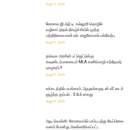
Aug 07, 2026
கோவை ஜி.ஆர்.டி. கல்லூரி தொழில்
வழிகாட்டுதல் நிகழ்ச்சியில் மூத்த
பத்திரிகையாளர் எல். ராஜகோபால் பங்கேற்பு
Aug 07, 2026
தவெக அரசின் பட்ஜெட்டுக்கு
கவுண்டம்பாளையம் MLA கனிமொழி சந்தோஷ்
புகழாரம் !!
Aug 07, 2026
உக்கடத்தில் பயங்கரம்; ஆயுதங்களுடன் வீட்டைச்
சூழ்ந்த கும்பல்… 5 பேர் கைது
Aug 07, 2026
ஆடி வெள்ளி- கோவையில் பாம்பு புற்று வேப்பிலை
வனம் போன்று அலங்கரிக்கப்பட்ட