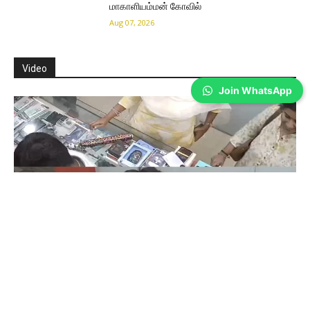
மாகாளியம்மன் கோவில்
Aug 07, 2026
Video
Join WhatsApp
Coimbatore
கோவையில் செய்த தவறை உணர்ந்த
இளம்பெண்- வீடியோ காட்சிகள்…
Prakash N
-
Aug 06, 2026