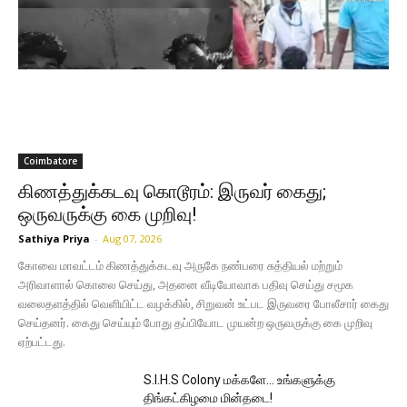
Coimbatore
கிணத்துக்கடவு கொடூரம்: இருவர் கைது;
ஒருவருக்கு கை முறிவு!
Sathiya Priya
-
Aug 07, 2026
கோவை மாவட்டம் கிணத்துக்கடவு அருகே நண்பரை சுத்தியல் மற்றும்
அரிவாளால் கொலை செய்து, அதனை வீடியோவாக பதிவு செய்து சமூக
வலைதளத்தில் வெளியிட்ட வழக்கில், சிறுவன் உட்பட இருவரை போலீசார் கைது
செய்தனர். கைது செய்யும் போது தப்பியோட முயன்ற ஒருவருக்கு கை முறிவு
ஏற்பட்டது.
S.I.H.S Colony மக்களே… உங்களுக்கு
திங்கட்கிழமை மின்தடை!