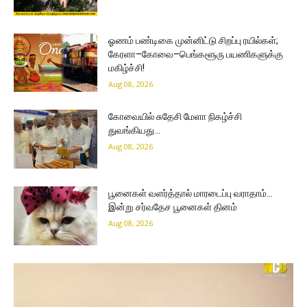
ஓணம் பண்டிகை முன்னிட்டு சிறப்பு ரயில்கள்;
கேரளா–கோவை–பெங்களூரு பயணிகளுக்கு
மகிழ்ச்சி!
Aug 08, 2026
கோவையில் சுதேசி மேளா நிகழ்ச்சி
துவங்கியது…
Aug 08, 2026
பூனைகள் வளர்த்தால் மாரடைப்பு வராதாம்…
இன்று சர்வதேச பூனைகள் தினம்
Aug 08, 2026