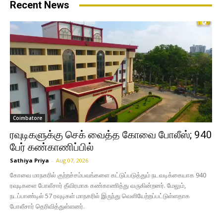
Recent News
Coimbatore
ரவுடிகளுக்கு செக் வைத்த கோவை போலீஸ்; 940
பேர் கண்காணிப்பில்
Sathiya Priya
-
Aug 07, 2026
கோவை மாநகரில் குற்றச்சம்பவங்களை கட்டுப்படுத்தும் நடவடிக்கையாக 940
ரவுடிகளை போலீசார் தீவிரமாக கண்காணித்து வருகின்றனர். மேலும்,
நடப்பாண்டில் 57 ரவுடிகள் மாநகரில் இருந்து வெளியேற்றப்பட்டுள்ளதாக
போலீசார் தெரிவித்துள்ளனர்.