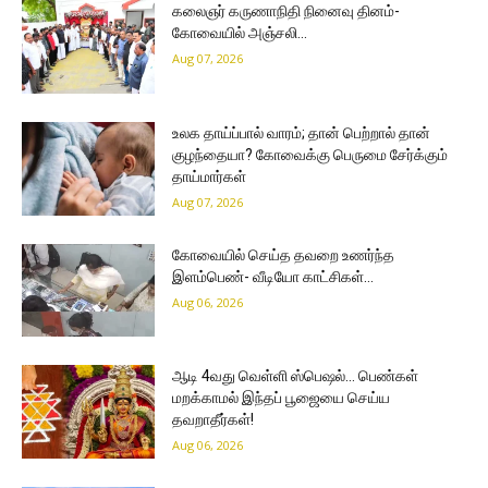
கலைஞர் கருணாநிதி நினைவு தினம்-
கோவையில் அஞ்சலி…
Aug 07, 2026
உலக தாய்ப்பால் வாரம்; தான் பெற்றால் தான்
குழந்தையா? கோவைக்கு பெருமை சேர்க்கும்
தாய்மார்கள்
Aug 07, 2026
கோவையில் செய்த தவறை உணர்ந்த
இளம்பெண்- வீடியோ காட்சிகள்…
Aug 06, 2026
ஆடி 4வது வெள்ளி ஸ்பெஷல்… பெண்கள்
மறக்காமல் இந்தப் பூஜையை செய்ய
தவறாதீர்கள்!
Aug 06, 2026