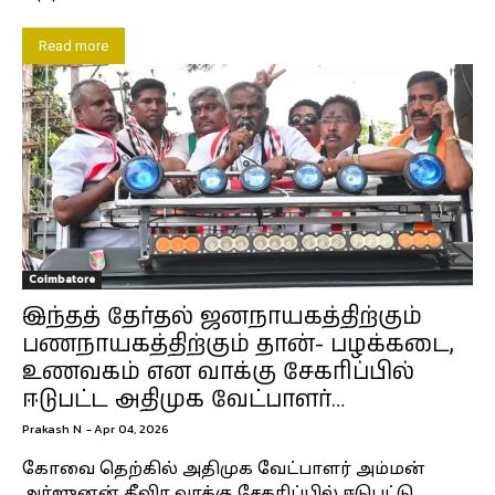
Read more
Coimbatore
இந்தத் தேர்தல் ஜனநாயகத்திற்கும்
பணநாயகத்திற்கும் தான்- பழக்கடை,
உணவகம் என வாக்கு சேகரிப்பில்
ஈடுபட்ட அதிமுக வேட்பாளர்…
Prakash N
-
Apr 04, 2026
கோவை தெற்கில் அதிமுக வேட்பாளர் அம்மன்
அர்ஜுனன் தீவிர வாக்கு சேகரிப்பில் ஈடுபட்டு,