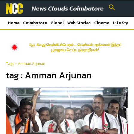
Home
Coimbatore
Global
Web Stories
Cinema
Life Style
ஆடி 4வது வெள்ளி ஸ்பெஷல்… பெண்கள் மறக்காமல் இந்தப்
பூஜையை செய்ய தவறாதீர்கள்!
Tags
Amman Arjunan
tag :
Amman Arjunan