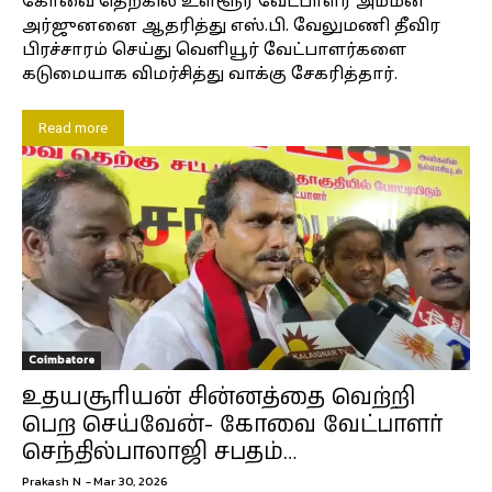
கோவை தெற்கில் உள்ளூர் வேட்பாளர் அம்மன்
அர்ஜுனனை ஆதரித்து எஸ்.பி. வேலுமணி தீவிர
பிரச்சாரம் செய்து வெளியூர் வேட்பாளர்களை
கடுமையாக விமர்சித்து வாக்கு சேகரித்தார்.
Read more
Coimbatore
உதயசூரியன் சின்னத்தை வெற்றி
பெற செய்வேன்- கோவை வேட்பாளர்
செந்தில்பாலாஜி சபதம்…
Prakash N
-
Mar 30, 2026