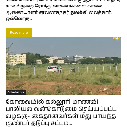
கண்காணிப்பு கேமராக்கள் பொருத்தப்பட்ட மாநகர
காவல்துறை ரோந்து வாகனங்களை காவல்
ஆணையாளர் சரவணசுந்தர் துவக்கி வைத்தார்.
ஒவ்வொரு...
Read more
Coimbatore
கோவையில் கல்லூரி மாணவி
பாலியல் வன்கொடுமை செய்யப்பட்ட
வழக்கு- கைதானவர்கள் மீது பாய்ந்த
குண்டர் தடுப்பு சட்டம்…