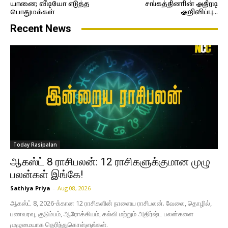
யானை; வீடியோ எடுத்த
சங்கத்தினரின் அதிரடி
பொதுமக்கள்
அறிவிப்பு…
Recent News
Today Rasipalan
ஆகஸ்ட் 8 ராசிபலன்: 12 ராசிகளுக்குமான முழு
பலன்கள் இங்கே!
Sathiya Priya
-
Aug 08, 2026
ஆகஸ்ட் 8, 2026-க்கான 12 ராசிகளின் நாளைய ராசிபலன். வேலை, தொழில்,
பணவரவு, குடும்பம், ஆரோக்கியம், கல்வி மற்றும் அதிர்ஷ்ட பலன்களை
முழுமையாக தெரிந்துகொள்ளுங்கள்.