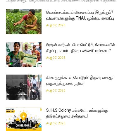
வெண்டைக்காய் விலை எப்படி இருக்கும்?
விவசாயிகளுக்கு TNAU முக்கிய கணிப்பு
Aug 07, 2026
ரேஷன் கார்டில் பயோ மெட்ரிக்; கோவையில்
சிறப்பு முகாம்… நீங்க பண்ணிட்டீங்களா?
Aug 07, 2026
கிணத்துக்கடவு கொடூரம்: இருவர் கைது;
ஒருவருக்கு கை முறிவு!
Aug 07, 2026
S.I.H.S Colony மக்களே… உங்களுக்கு
திங்கட்கிழமை மின்தடை!
Aug 07, 2026