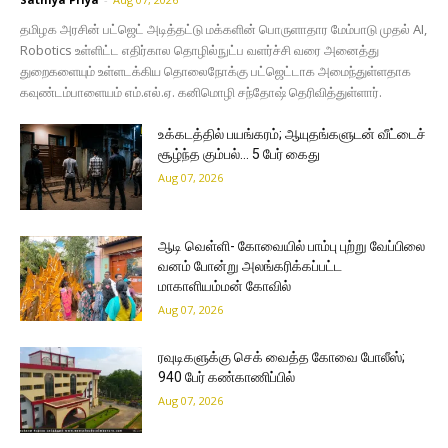
தமிழக அரசின் பட்ஜெட் அடித்தட்டு மக்களின் பொருளாதார மேம்பாடு முதல் AI,
Robotics உள்ளிட்ட எதிர்கால தொழில்நுட்ப வளர்ச்சி வரை அனைத்து
துறைகளையும் உள்ளடக்கிய தொலைநோக்கு பட்ஜெட்டாக அமைந்துள்ளதாக
கவுண்டம்பாளையம் எம்.எல்.ஏ. கனிமொழி சந்தோஷ் தெரிவித்துள்ளார்.
உக்கடத்தில் பயங்கரம்; ஆயுதங்களுடன் வீட்டைச்
சூழ்ந்த கும்பல்… 5 பேர் கைது
Aug 07, 2026
ஆடி வெள்ளி- கோவையில் பாம்பு புற்று வேப்பிலை
வனம் போன்று அலங்கரிக்கப்பட்ட
மாகாளியம்மன் கோவில்
Aug 07, 2026
ரவுடிகளுக்கு செக் வைத்த கோவை போலீஸ்;
940 பேர் கண்காணிப்பில்
Aug 07, 2026