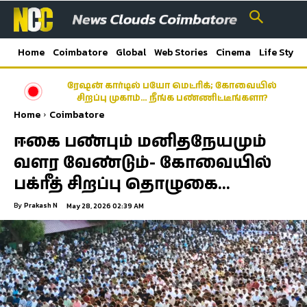
Home
Coimbatore
Global
Web Stories
Cinema
Life Style
ரேஷன் கார்டில் பயோ மெட்ரிக்; கோவையில்
சிறப்பு முகாம்… நீங்க பண்ணிட்டீங்களா?
Home
Coimbatore
ஈகை பண்பும் மனிதநேயமும்
வளர வேண்டும்- கோவையில்
பக்ரீத் சிறப்பு தொழுகை…
By
Prakash N
May 28, 2026 02:39 AM