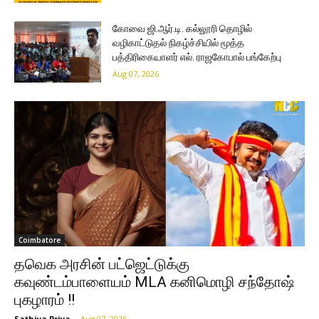
கோவை ஜி.ஆர்.டி. கல்லூரி தொழில்
வழிகாட்டுதல் நிகழ்ச்சியில் மூத்த
பத்திரிகையாளர் எல். ராஜகோபால் பங்கேற்பு
Aug 07, 2026
Coimbatore
தவெக அரசின் பட்ஜெட்டுக்கு
கவுண்டம்பாளையம் MLA கனிமொழி சந்தோஷ்
புகழாரம் !!
Sathiya Priya
-
Aug 07, 2026