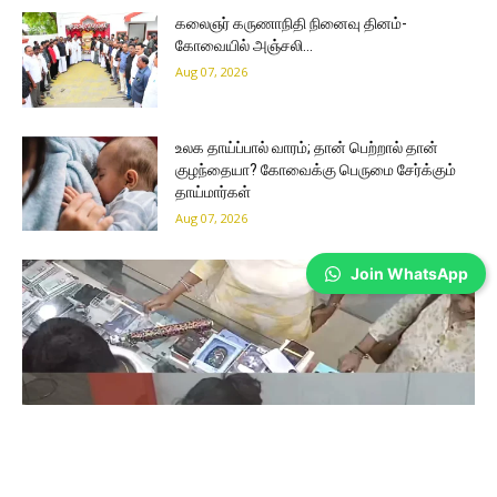
கலைஞர் கருணாநிதி நினைவு தினம்-
கோவையில் அஞ்சலி…
Aug 07, 2026
உலக தாய்ப்பால் வாரம்; தான் பெற்றால் தான்
குழந்தையா? கோவைக்கு பெருமை சேர்க்கும்
தாய்மார்கள்
Aug 07, 2026
Join WhatsApp
Coimbatore