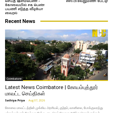
செய்த இளம்பெண் –
எஸ்.பி.வேலுமணி பேட்டி!
கோவையில் சக பெண்
பயணி எடுத்த வீடியோ
வைரல்
Recent News
Coimbatore
Latest News Coimbatore | கோயம்புத்தூர்
மாவட்ட செய்திகள்
Sathiya Priya
-
Aug 07, 2026
கோவை மாவட்டத்தின் முக்கிய அரசியல், குற்றம், வானிலை, போக்குவரத்து
மற்றும் உள்ளூர் நிகழ்வுகளின் உடனடி செய்திகளை அறிந்து கொள்ளுங்கள்.