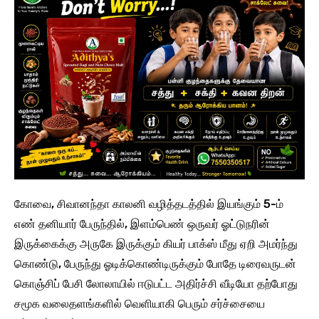
கோவை, சிவானந்தா காலனி வழித்தடத்தில் இயங்கும் 5-ம்
எண் தனியார் பேருந்தில், இளம்பெண் ஒருவர் ஓட்டுநரின்
இருக்கைக்கு அருகே இருக்கும் கியர் பாக்ஸ் மீது ஏறி அமர்ந்து
கொண்டு, பேருந்து ஓடிக்கொண்டிருக்கும் போதே டிரைவருடன்
கொஞ்சிப் பேசி லோலாயில் ஈடுபட்ட அதிர்ச்சி வீடியோ தற்போது
சமூக வலைதளங்களில் வெளியாகி பெரும் சர்ச்சையை