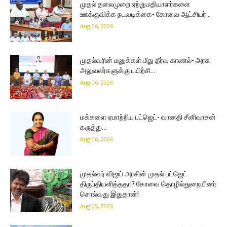
முதல் தலைமுறை ஏற்றுமதியாளர்களை
ஊக்குவிக்க நடவடிக்கை- கோவை ஆட்சியர்…
Aug 06, 2026
முதல்வரின் மனுக்கள் மீது தீர்வு காணல்- அரசு
அலுவலர்களுக்கு பயிற்சி…
Aug 06, 2026
மக்களை ஏமாற்றிய பட்ஜெட்- வானதி சீனிவாசன்
கருத்து…
Aug 06, 2026
முதல்வர் விஜய் அரசின் முதல் பட்ஜெட்
திருப்தியளித்ததா? கோவை தொழில்துறையினர்
சொல்வது இதுதான்!
Aug 05, 2026