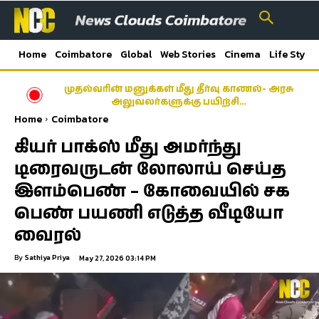
Home
Coimbatore
Global
Web Stories
Cinema
Life Style
முதல்வரின் மனுக்கள் மீது தீர்வு காணல்- அரசு
அலுவலர்களுக்கு பயிற்சி…
Home
Coimbatore
கியர் பாக்ஸ் மீது அமர்ந்து
டிரைவருடன் லோலாய் செய்த
இளம்பெண் – கோவையில் சக
பெண் பயணி எடுத்த வீடியோ
வைரல்
By
Sathiya Priya
May 27, 2026 03:14 PM