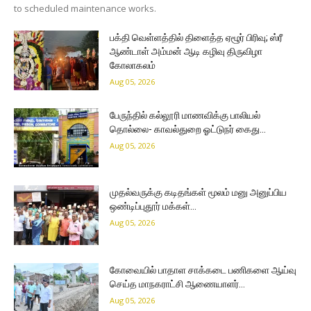
to scheduled maintenance works.
பக்தி வெள்ளத்தில் திளைத்த ஏழூர் பிரிவு; ஸ்ரீ
ஆண்டாள் அம்மன் ஆடி கழிவு திருவிழா
கோலாகலம்
Aug 05, 2026
பேருந்தில் கல்லூரி மாணவிக்கு பாலியல்
தொல்லை- காவல்துறை ஓட்டுநர் கைது…
Aug 05, 2026
முதல்வருக்கு கடிதங்கள் மூலம் மனு அனுப்பிய
ஒண்டிப்புதூர் மக்கள்…
Aug 05, 2026
கோவையில் பாதாள சாக்கடை பணிகளை ஆய்வு
செய்த மாநகராட்சி ஆணையாளர்…
Aug 05, 2026