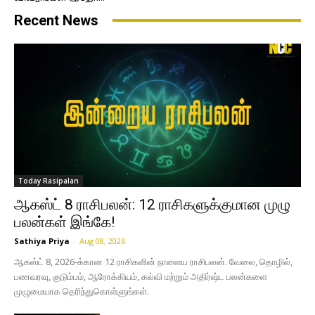
Recent News
Today Rasipalan
ஆகஸ்ட் 8 ராசிபலன்: 12 ராசிகளுக்குமான முழு
பலன்கள் இங்கே!
Sathiya Priya
-
Aug 08, 2026
ஆகஸ்ட் 8, 2026-க்கான 12 ராசிகளின் நாளைய ராசிபலன். வேலை, தொழில்,
பணவரவு, குடும்பம், ஆரோக்கியம், கல்வி மற்றும் அதிர்ஷ்ட பலன்களை
முழுமையாக தெரிந்துகொள்ளுங்கள்.