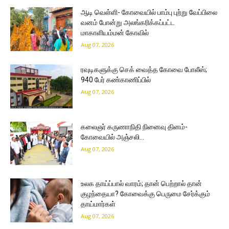
ஆடி வெள்ளி- கோவையில் பாம்பு புற்று வேப்பிலை
வனம் போன்று அலங்கரிக்கப்பட்ட
மாகாளியம்மன் கோவில்
Aug 07, 2026
ரவுடிகளுக்கு செக் வைத்த கோவை போலீஸ்;
940 பேர் கண்காணிப்பில்
Aug 07, 2026
கலைஞர் கருணாநிதி நினைவு தினம்-
கோவையில் அஞ்சலி…
Aug 07, 2026
உலக தாய்ப்பால் வாரம்; தான் பெற்றால் தான்
குழந்தையா? கோவைக்கு பெருமை சேர்க்கும்
தாய்மார்கள்
Aug 07, 2026