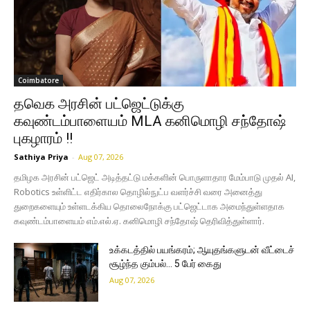
Coimbatore
தவெக அரசின் பட்ஜெட்டுக்கு
கவுண்டம்பாளையம் MLA கனிமொழி சந்தோஷ்
புகழாரம் !!
Sathiya Priya
-
Aug 07, 2026
தமிழக அரசின் பட்ஜெட் அடித்தட்டு மக்களின் பொருளாதார மேம்பாடு முதல் AI,
Robotics உள்ளிட்ட எதிர்கால தொழில்நுட்ப வளர்ச்சி வரை அனைத்து
துறைகளையும் உள்ளடக்கிய தொலைநோக்கு பட்ஜெட்டாக அமைந்துள்ளதாக
கவுண்டம்பாளையம் எம்.எல்.ஏ. கனிமொழி சந்தோஷ் தெரிவித்துள்ளார்.
உக்கடத்தில் பயங்கரம்; ஆயுதங்களுடன் வீட்டைச்
சூழ்ந்த கும்பல்… 5 பேர் கைது
Aug 07, 2026