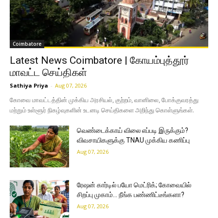
Coimbatore
Latest News Coimbatore | கோயம்புத்தூர்
மாவட்ட செய்திகள்
Sathiya Priya
-
Aug 07, 2026
கோவை மாவட்டத்தின் முக்கிய அரசியல், குற்றம், வானிலை, போக்குவரத்து
மற்றும் உள்ளூர் நிகழ்வுகளின் உடனடி செய்திகளை அறிந்து கொள்ளுங்கள்.
வெண்டைக்காய் விலை எப்படி இருக்கும்?
விவசாயிகளுக்கு TNAU முக்கிய கணிப்பு
Aug 07, 2026
ரேஷன் கார்டில் பயோ மெட்ரிக்; கோவையில்
சிறப்பு முகாம்… நீங்க பண்ணிட்டீங்களா?
Aug 07, 2026