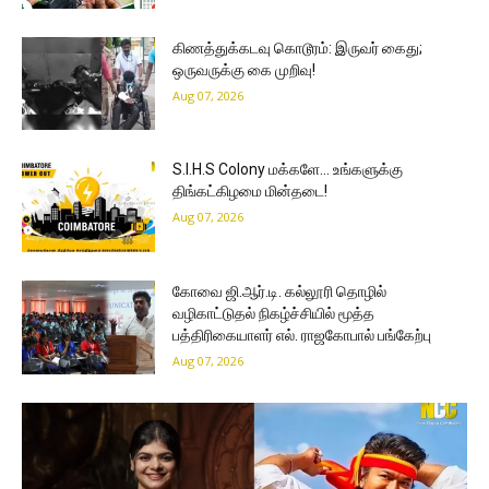
கிணத்துக்கடவு கொடூரம்: இருவர் கைது;
ஒருவருக்கு கை முறிவு!
Aug 07, 2026
S.I.H.S Colony மக்களே… உங்களுக்கு
திங்கட்கிழமை மின்தடை!
Aug 07, 2026
கோவை ஜி.ஆர்.டி. கல்லூரி தொழில்
வழிகாட்டுதல் நிகழ்ச்சியில் மூத்த
பத்திரிகையாளர் எல். ராஜகோபால் பங்கேற்பு
Aug 07, 2026