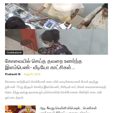
Coimbatore
கோவையில் செய்த தவறை உணர்ந்த
இளம்பெண்- வீடியோ காட்சிகள்…
Prakash N
-
Aug 06, 2026
கோவை காந்திபுரம் செல்போன் கடையில் வாடிக்கையாளர் போல் நடித்து
ஐபோன் 13-ஐ திருடிச் சென்ற இளம்பெண், சிசிடிவி காட்சிகள் வைரலானதைத்
தொடர்ந்து தனது தவறை ஒப்புக்கொண்டு செல்போனை மீண்டும் கடையில்
ஒப்படைத்தார்.
ஆடி 4வது வெள்ளி ஸ்பெஷல்… பெண்கள்
மறக்காமல் இந்தப் பூஜையை செய்ய