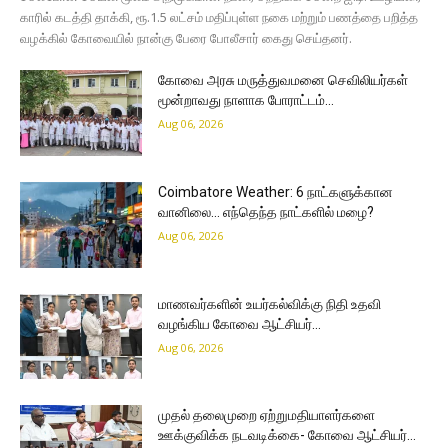
காரில் கடத்தி தாக்கி, ரூ.1.5 லட்சம் மதிப்புள்ள நகை மற்றும் பணத்தை பறித்த
வழக்கில் கோவையில் நான்கு பேரை போலீசார் கைது செய்தனர்.
கோவை அரசு மருத்துவமனை செவிலியர்கள்
மூன்றாவது நாளாக போராட்டம்…
Aug 06, 2026
Coimbatore Weather: 6 நாட்களுக்கான
வானிலை… எந்தெந்த நாட்களில் மழை?
Aug 06, 2026
மாணவர்களின் உயர்கல்விக்கு நிதி உதவி
வழங்கிய கோவை ஆட்சியர்…
Aug 06, 2026
முதல் தலைமுறை ஏற்றுமதியாளர்களை
ஊக்குவிக்க நடவடிக்கை- கோவை ஆட்சியர்…