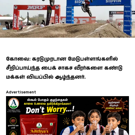
கோவை: கரடுமுரடான மேடுபள்ளங்களில்
சீறிப்பாய்ந்த பைக் சாகச வீரர்களை கண்டு
மக்கள் வியப்பில் ஆழ்ந்தனர்.
Advertisement