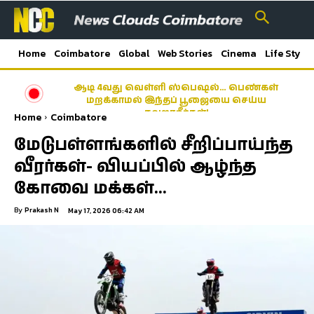
Home
Coimbatore
Global
Web Stories
Cinema
Life Style
ஆடி 4வது வெள்ளி ஸ்பெஷல்… பெண்கள்
மறக்காமல் இந்தப் பூஜையை செய்ய
தவறாதீர்கள்!
Home
Coimbatore
மேடுபள்ளங்களில் சீறிப்பாய்ந்த
வீரர்கள்- வியப்பில் ஆழ்ந்த
கோவை மக்கள்…
By
Prakash N
May 17, 2026 06:42 AM