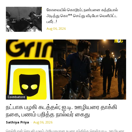
கோவையில் கொடூரம்; நண்பனை சுத்தியால்
அடித்து கொ** செய்து வீடியோ வெளீயிட்ட
பகீர்…!
Aug 06, 2026
Coimbatore
நட்பாக பழகி கடத்தல்; ஐ.டி. ஊழியரை தாக்கி
நகை, பணம் பறித்த நால்வர் கைது
Sathiya Priya
-
Aug 06, 2026
செல்போன் செயலி மூலம் அறிமுகமான நபரை சந்திக்க சென்ற ஐ.டி. ஊழியரை