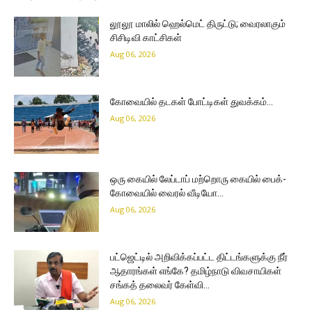
லூலூ மாலில் ஹெல்மெட் திருட்டு; வைரலாகும்
சிசிடிவி காட்சிகள்
Aug 06, 2026
கோவையில் தடகள் போட்டிகள் துவக்கம்…
Aug 06, 2026
ஒரு கையில் லேப்டாப் மற்றொரு கையில் பைக்-
கோவையில் வைரல் வீடியோ…
Aug 06, 2026
பட்ஜெட்டில் அறிவிக்கப்பட்ட திட்டங்களுக்கு நீர்
ஆதாரங்கள் எங்கே? தமிழ்நாடு விவசாயிகள்
சங்கத் தலைவர் கேள்வி…
Aug 06, 2026