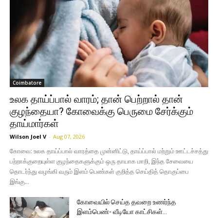
Coimbatore
உலக தாய்ப்பால் வாரம்; தான் பெற்றால் தான்
குழந்தையா? கோவைக்கு பெருமை சேர்க்கும்
தாய்மார்கள்
Wilson Joel V
-
Aug 07, 2026
கோவை: உலக தாய்ப்பால் வாரத்தை முன்னிட்டு, தாய்ப்பால் மற்றும் ஊட்டச்சத்து
பற்றாக்குறையுள்ள குழந்தைகளுக்கும் ஒரு தாயாக மாறி, இந்த சேவையை
தொடர்ந்து வழங்கி வரும் இளம் பெண்கள் குறித்த செய்தித் தொகுப்பை
இங்கு...
கோவையில் செய்த தவறை உணர்ந்த
இளம்பெண்- வீடியோ காட்சிகள்…