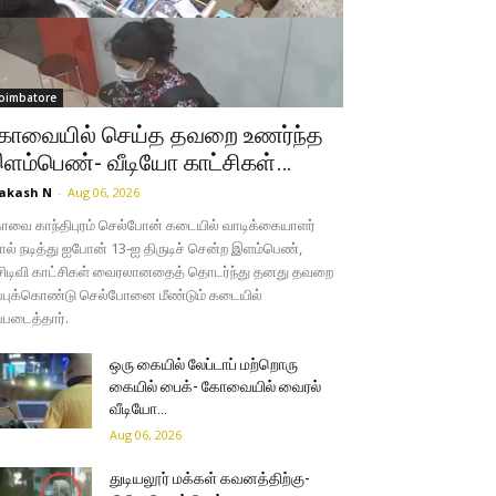
oimbatore
ோவையில் செய்த தவறை உணர்ந்த
ளம்பெண்- வீடியோ காட்சிகள்…
akash N
-
Aug 06, 2026
வை காந்திபுரம் செல்போன் கடையில் வாடிக்கையாளர்
ல் நடித்து ஐபோன் 13-ஐ திருடிச் சென்ற இளம்பெண்,
சிடிவி காட்சிகள் வைரலானதைத் தொடர்ந்து தனது தவறை
்புக்கொண்டு செல்போனை மீண்டும் கடையில்
்படைத்தார்.
ஒரு கையில் லேப்டாப் மற்றொரு
கையில் பைக்- கோவையில் வைரல்
வீடியோ…
Aug 06, 2026
துடியலூர் மக்கள் கவனத்திற்கு-