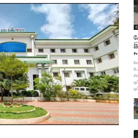
C
க
இ
Pr
கோ
போ
சி
ஒப
ஒப