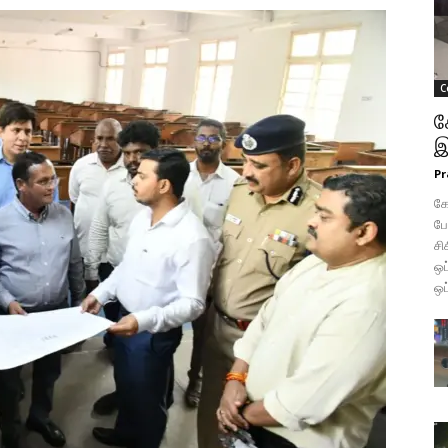
C
க
இ
Pr
கோ
போ
சி
ஒப
ஒப