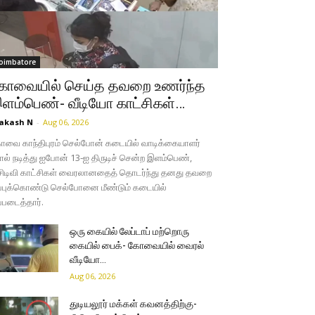
oimbatore
ோவையில் செய்த தவறை உணர்ந்த
ளம்பெண்- வீடியோ காட்சிகள்…
akash N
-
Aug 06, 2026
வை காந்திபுரம் செல்போன் கடையில் வாடிக்கையாளர்
ல் நடித்து ஐபோன் 13-ஐ திருடிச் சென்ற இளம்பெண்,
சிடிவி காட்சிகள் வைரலானதைத் தொடர்ந்து தனது தவறை
்புக்கொண்டு செல்போனை மீண்டும் கடையில்
்படைத்தார்.
ஒரு கையில் லேப்டாப் மற்றொரு
கையில் பைக்- கோவையில் வைரல்
வீடியோ…
Aug 06, 2026
துடியலூர் மக்கள் கவனத்திற்கு-