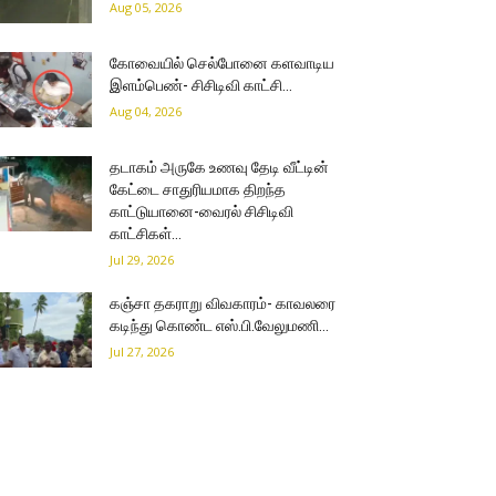
Aug 05, 2026
கோவையில் செல்போனை களவாடிய
இளம்பெண்- சிசிடிவி காட்சி…
Aug 04, 2026
தடாகம் அருகே உணவு தேடி வீட்டின்
கேட்டை சாதுரியமாக திறந்த
காட்டுயானை-வைரல் சிசிடிவி
காட்சிகள்…
Jul 29, 2026
கஞ்சா தகராறு விவகாரம்- காவலரை
கடிந்து கொண்ட எஸ்.பி.வேலுமணி…
Jul 27, 2026