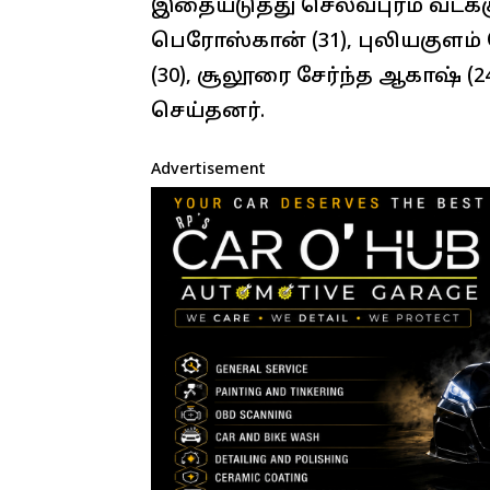
இதையடுத்து செல்வபுரம் வடக்க
பெரோஸ்கான் (31), புலியகுளம் ர
(30), சூலூரை சேர்ந்த ஆகாஷ்
செய்தனர்.
Advertisement