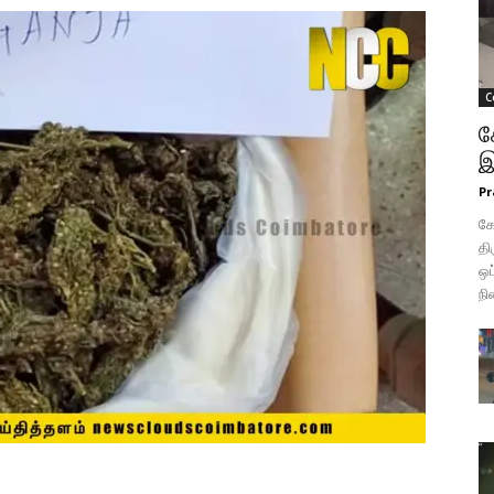
C
க
இ
Pr
க
தி
ஒப
நி