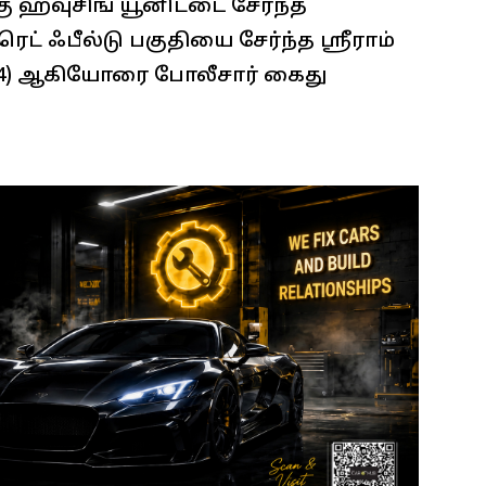
ு ஹவுசிங் யூனிட்டை சேர்ந்த
ெட் ஃபீல்டு பகுதியை சேர்ந்த ஸ்ரீராம்
 (24) ஆகியோரை போலீசார் கைது