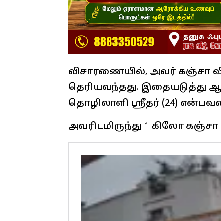
விசாரணையில், அவர் கஞ்சா வி
தெரியவந்தது. இதையடுத்து ஆர்
தொழிலாளி ஸ்ரீதர் (24) என்பவ
அவரிடமிருந்து 1 கிலோ கஞ்சா ப