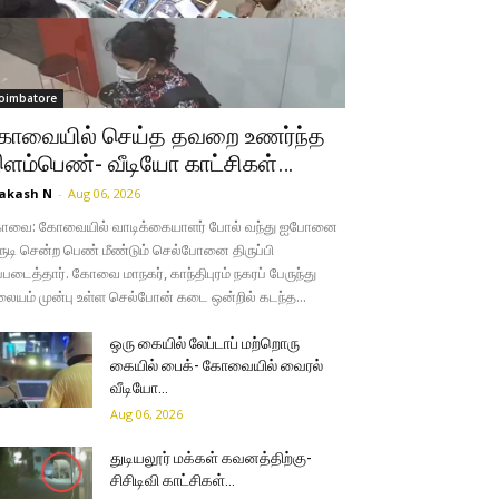
oimbatore
ோவையில் செய்த தவறை உணர்ந்த
ளம்பெண்- வீடியோ காட்சிகள்…
akash N
-
Aug 06, 2026
ோவை: கோவையில் வாடிக்கையாளர் போல் வந்து ஐபோனை
ருடி சென்ற பெண் மீண்டும் செல்போனை திருப்பி
்படைத்தார். கோவை மாநகர், காந்திபுரம் நகரப் பேருந்து
லையம் முன்பு உள்ள செல்போன் கடை ஒன்றில் கடந்த...
ஒரு கையில் லேப்டாப் மற்றொரு
கையில் பைக்- கோவையில் வைரல்
வீடியோ…
Aug 06, 2026
துடியலூர் மக்கள் கவனத்திற்கு-
சிசிடிவி காட்சிகள்…