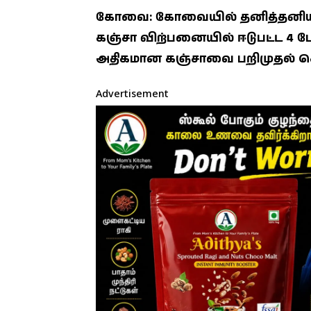
கோவை: கோவையில் தனித்தனி
கஞ்சா விற்பனையில் ஈடுபட்ட 4 பே
அதிகமான கஞ்சாவை பறிமுதல் செ
Advertisement