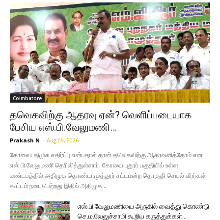
Coimbatore
தவெகவிற்கு ஆதரவு ஏன்? வெளிப்படையாக
பேசிய எஸ்.பி.வேலுமணி…
Prakash N
-
Aug 09, 2026
கோவை: திமுக எதிர்ப்பு என்பதால் தான் தவெகவிற்கு ஆதரவளித்தோம் என
எஸ்.பி.வேலுமணி தெரிவித்துள்ளார். கோவை புதூர் பகுதியில் உள்ள
மண்டபத்தில் அதிமுக தொண்டாமுத்தூர் சட்டமன்ற தொகுதி செயல் வீரர்கள்
கூட்டம் நடைபெற்றது இதில் அதிமுக...
எஸ்.பி வேலுமணியை அருகில் வைத்து கொண்டு
செ.ம.வேலுச்சாமி கூறிய கருத்துக்கள்…