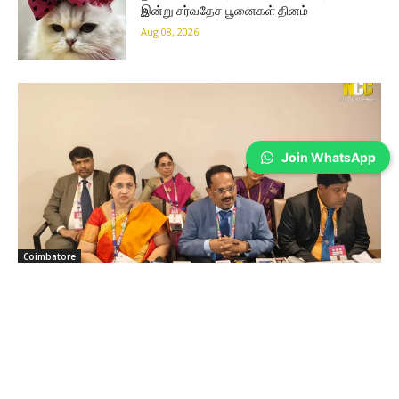
இன்று சர்வதேச பூனைகள் தினம்
Aug 08, 2026
Join WhatsApp
Coimbatore
பி.எஸ்.ஜி மருத்துவமனையில் அறுவை சிகிச்சை
நிபுணர்கள் சங்கத்தின் 49-வது ஆண்டு மாநாடு
Sathiya Priya
-
Aug 08, 2026
கோவையில் தமிழ்நாடு அறுவை சிகிச்சை நிபுணர்கள் சங்கத்தின் 49-வது
ஆண்டு மாநாடு நடைபெற்றது. ரோபோடிக் சர்ஜரி, AI உள்ளிட்ட நவீன மருத்துவ
தொழில்நுட்பங்கள் குறித்து பயிற்சி வழங்கப்பட்டது.