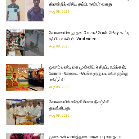
கிணற்றில் வீசிய தம்பி, நண்பர் கைது
Aug 08, 2026
கோவையில் நூதன மோசடி! போலி GPay காட்டி
தப்பிய வாலிபர்- Viral video
Aug 08, 2026
ஓணம் பண்டிகை முன்னிட்டு சிறப்பு ரயில்கள்;
கேரளா–கோவை–பெங்களூரு பயணிகளுக்கு
மகிழ்ச்சி!
Aug 08, 2026
கோவையில் சுதேசி மேளா நிகழ்ச்சி
துவங்கியது…
Aug 08, 2026
பூனைகள் வளர்த்தால் மாரடைப்பு வராதாம்…