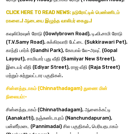
CLICK HERE TO READ NEWS: நடுரோட்டில் பெண்ணிடம்
ரகளை..! ஆடையை இழுத்த வாலிபர் கைது..!
கவுலிபிரவுன் ரோடு (Gowlybrown Road), டி.வி.சாமி ரோடு
(T.V.Samy Road), சுக்கிரவாரி பேட்டை (Sukkirawari Pet),
காந்தி பார்க் (Gandhi Park), கோபால் லே-அவுட் (Gopal
Layout), சாமியார் புது வீதி (Samiiyar New Street),
இடையர் வீதி (Ediyar Street), ராஜ வீதி (Raja Street)
மற்றும் சுற்றுவட்டார பகுதிகள்.
சின்னத்தடாகம் (Chinnathadagam) துணை மின்
நிலையம்:-
சின்னத்தடாகம் (Chinnathadagam), ஆனைக்கட்டி
(Aanakatti), நஞ்சுண்டாபுரம் (Nanchundapuram),
பன்னீர்மடை (Pannimadai) சில பகுதிகள், பெரியதடாகம்