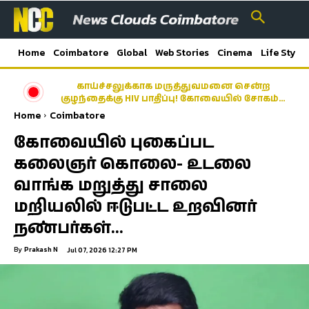
Home
Coimbatore
Global
Web Stories
Cinema
Life Style
காய்ச்சலுக்காக மருத்துவமனை சென்ற
குழந்தைக்கு HIV பாதிப்பு! கோவையில் சோகம்…
Home
Coimbatore
கோவையில் புகைப்பட
கலைஞர் கொலை- உடலை
வாங்க மறுத்து சாலை
மறியலில் ஈடுபட்ட உறவினர்
நண்பர்கள்…
By
Prakash N
Jul 07, 2026 12:27 PM