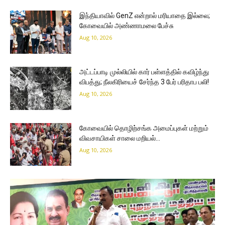
இந்தியாவில் GenZ என்றால் மரியாதை இல்லை;
கோவையில் அண்ணாமலை பேச்சு
Aug 10, 2026
அட்டப்பாடி முல்லியில் கார் பள்ளத்தில் கவிழ்ந்து
விபத்து; நீலகிரியைச் சேர்ந்த 3 பேர் பரிதாப பலி!
Aug 10, 2026
கோவையில் தொழிற்சங்க அமைப்புகள் மற்றும்
விவசாயிகள் சாலை மறியல்…
Aug 10, 2026