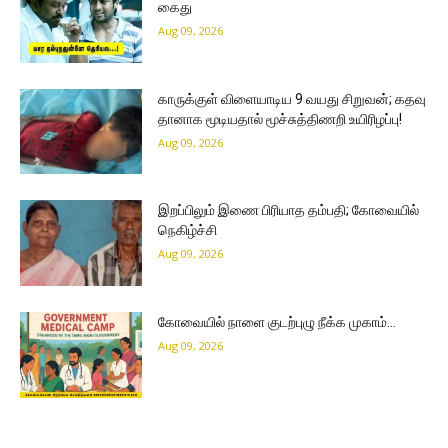
கைது
Aug 09, 2026
காருக்குள் விளையாடிய 9 வயது சிறுவன்; கதவு
தானாக மூடியதால் மூச்சுத்திணறி உயிரிழப்பு!
Aug 09, 2026
இறப்பிலும் இணை பிரியாத தம்பதி; கோவையில்
நெகிழ்ச்சி
Aug 09, 2026
கோவையில் நாளை குடற்புழு நீக்க முகாம்…
Aug 09, 2026