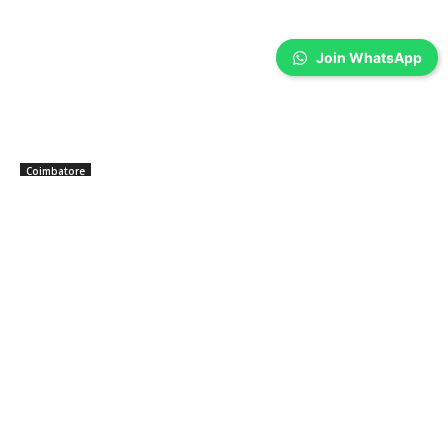
Join WhatsApp
Coimbatore
கோவையில் பயங்கரம்! அண்ணனைக் கொன்று
கிணற்றில் வீசிய தம்பி, நண்பர் கைது
Sathiya Priya
-
Aug 08, 2026
கோவை அருகே குடும்ப தகராறில் அண்ணனை கத்தியால் குத்திக் கொன்று,
சடலத்தை பாழடைந்த கிணற்றில் வீசிய தம்பி மற்றும் நண்பரை போலீசார் கைது
செய்தனர்.
கோவையில் நூதன மோசடி! போலி GPay காட்டி
தப்பிய வாலிபர்- Viral video
Aug 08, 2026