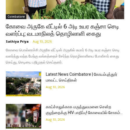
Coimbatore
கோவை அருகே வீட்டில் 6 அடி உயர கஞ்சா செடி
வளர்ப்பு; வடமாநிலத் தொழிலாளி கைது
Sathiya Priya
-
Aug 10, 2026
கோவை பொள்ளாச்சி அருகே வீட்டின் அருகில் சுமார் 6 அடி உயர கஞ்சா செடி
வளர்த்து வந்த மேற்கு வங்கத்தைச் சேர்ந்த தொழிலாளியை போலீசார் கைது
செய்து, செடியை பறிமுதல் செய்தனர்.
Latest News Coimbatore | கோயம்புத்தூர்
மாவட்ட செய்திகள்
Aug 10, 2026
காய்ச்சலுக்காக மருத்துவமனை சென்ற
குழந்தைக்கு HIV பாதிப்பு! கோவையில் சோகம்…
Aug 10, 2026