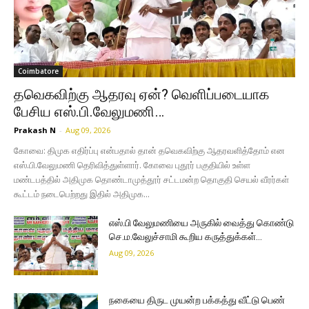
Coimbatore
தவெகவிற்கு ஆதரவு ஏன்? வெளிப்படையாக
பேசிய எஸ்.பி.வேலுமணி…
Prakash N
-
Aug 09, 2026
கோவை: திமுக எதிர்ப்பு என்பதால் தான் தவெகவிற்கு ஆதரவளித்தோம் என
எஸ்.பி.வேலுமணி தெரிவித்துள்ளார். கோவை புதூர் பகுதியில் உள்ள
மண்டபத்தில் அதிமுக தொண்டாமுத்தூர் சட்டமன்ற தொகுதி செயல் வீரர்கள்
கூட்டம் நடைபெற்றது இதில் அதிமுக...
எஸ்.பி வேலுமணியை அருகில் வைத்து கொண்டு
செ.ம.வேலுச்சாமி கூறிய கருத்துக்கள்…
Aug 09, 2026
நகையை திருட முயன்ற பக்கத்து வீட்டு பெண்