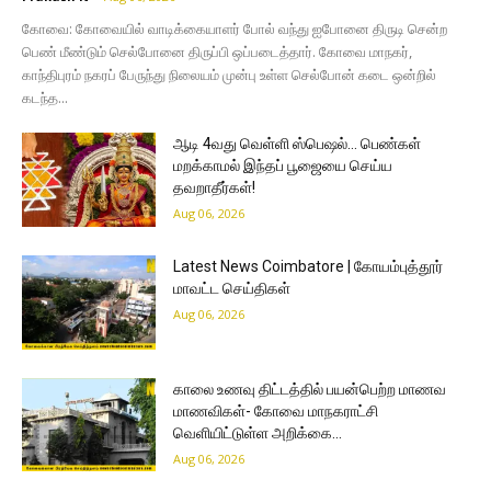
கோவை: கோவையில் வாடிக்கையாளர் போல் வந்து ஐபோனை திருடி சென்ற
பெண் மீண்டும் செல்போனை திருப்பி ஒப்படைத்தார். கோவை மாநகர்,
காந்திபுரம் நகரப் பேருந்து நிலையம் முன்பு உள்ள செல்போன் கடை ஒன்றில்
கடந்த...
ஆடி 4வது வெள்ளி ஸ்பெஷல்… பெண்கள்
மறக்காமல் இந்தப் பூஜையை செய்ய
தவறாதீர்கள்!
Aug 06, 2026
Latest News Coimbatore | கோயம்புத்தூர்
மாவட்ட செய்திகள்
Aug 06, 2026
காலை உணவு திட்டத்தில் பயன்பெற்ற மாணவ
மாணவிகள்- கோவை மாநகராட்சி
வெளியிட்டுள்ள அறிக்கை…
Aug 06, 2026