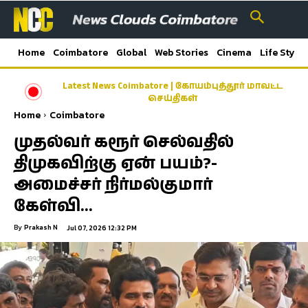
Home
Coimbatore
Global
Web Stories
Cinema
Life Style
Latest News Coimbatore | கோயம்புத்தூர் மாவட்ட
காலை உணவு திட்டத்தில் பயன்பெற்ற மாணவ
மாணவிகள்- கோவை மாநகராட்சி வெளியிட்டுள்ள
செய்திகள்
அறிக்கை…
Home
Coimbatore
முதல்வர் கரூர் செல்வதில்
திமுகவிற்கு ஏன் பயம்?-
அமைச்சர் நிர்மல்குமார்
கேள்வி…
By
Prakash N
Jul 07, 2026 12:32 PM