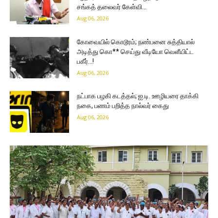
சங்கத் தலைவர் கேள்வி…
Aug 06, 2026
கோவையில் கொடூரம்; நண்பனை சுத்தியால்
அடித்து கொ** செய்து வீடியோ வெளீயிட்ட
பகீர்…!
Aug 06, 2026
நட்பாக பழகி கடத்தல்; ஐ.டி. ஊழியரை தாக்கி
நகை, பணம் பறித்த நால்வர் கைது
Aug 06, 2026