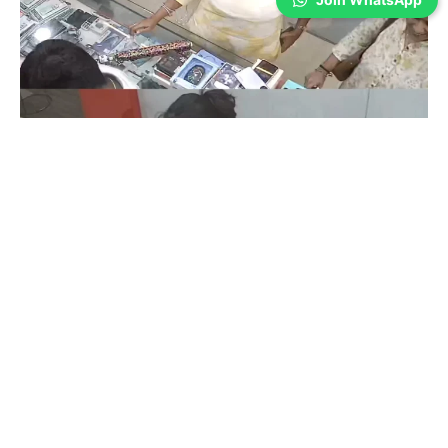
Coimbatore
முதல்வர் விஜய் அரசின் முதல் பட்ஜெட்
திருப்தியளித்ததா? கோவை
தொழில்துறையினர் சொல்வது இதுதான்!
Wilson Joel V
-
Aug 05, 2026
கோவை: தமிழக சட்டசபையில் முதல்வர் விஜய் தலைமையிலான தவெக அரசு
முதல்முறையாக பட்ஜெட்டை இன்று தாக்கல் செய்துள்ளது. இதில்,
தொழில்துறையினருக்கு எந்த அளவுக்கு முக்கியத்துவம்
கொடுக்கப்பட்டுள்ளது, தொழில்துறையினரை திருப்தியடையச் செய்ததா?
என்பதை இந்தத்...
Coimbatore Power Cut: கோவையில் நாளை
மின்தடை; எந்தெந்த பகுதிகள்?
Aug 05, 2026