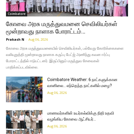
Coimbatore
கோவை அரசு மருத்துவமனை செவிலியர்கள்
மூன்றாவது நாளாக போராட்டம்…
Prakash N
-
Aug 06, 2026
கோவை அரசு மருத்துவமனையில் செவிலியர்கள், பல்வேறு கோரிக்கைகளை
வலியுறுத்தி மூன்றாவது நாளாக கருப்பு பேட்ஜ் அணிந்து கவன ஈர்ப்பு
போராட்டத்தில் ஈடுபட்டனர். இருப்பினும் மருத்துவ சேவைகள்
பாதிக்கப்படவில்லை.
Coimbatore Weather: 6 நாட்களுக்கான
வானிலை… எந்தெந்த நாட்களில் மழை?
Aug 06, 2026
மாணவர்களின் உயர்கல்விக்கு நிதி உதவி
வழங்கிய கோவை ஆட்சியர்…
Aug 06, 2026