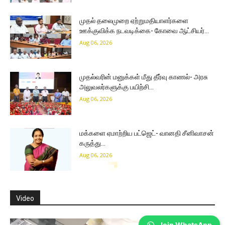
முதல் தலைமுறை ஏற்றுமதியாளர்களை
ஊக்குவிக்க நடவடிக்கை- கோவை ஆட்சியர்…
Aug 06, 2026
முதல்வரின் மனுக்கள் மீது தீர்வு காணல்- அரசு
அலுவலர்களுக்கு பயிற்சி…
Aug 06, 2026
மக்களை ஏமாற்றிய பட்ஜெட்- வானதி சீனிவாசன்
கருத்து…
Aug 06, 2026
Join WhatsApp