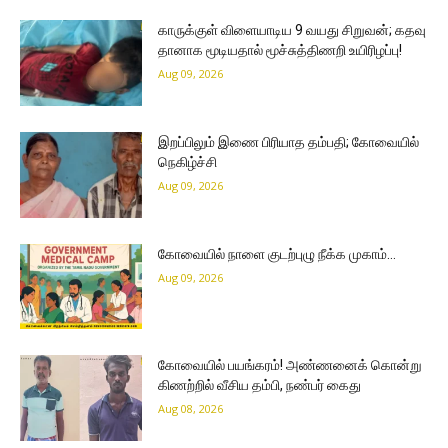
காருக்குள் விளையாடிய 9 வயது சிறுவன்; கதவு
தானாக மூடியதால் மூச்சுத்திணறி உயிரிழப்பு!
Aug 09, 2026
இறப்பிலும் இணை பிரியாத தம்பதி; கோவையில்
நெகிழ்ச்சி
Aug 09, 2026
கோவையில் நாளை குடற்புழு நீக்க முகாம்…
Aug 09, 2026
கோவையில் பயங்கரம்! அண்ணனைக் கொன்று
கிணற்றில் வீசிய தம்பி, நண்பர் கைது
Aug 08, 2026