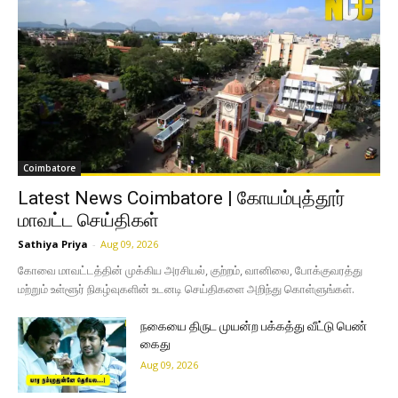
Coimbatore
Latest News Coimbatore | கோயம்புத்தூர்
மாவட்ட செய்திகள்
Sathiya Priya
-
Aug 09, 2026
கோவை மாவட்டத்தின் முக்கிய அரசியல், குற்றம், வானிலை, போக்குவரத்து
மற்றும் உள்ளூர் நிகழ்வுகளின் உடனடி செய்திகளை அறிந்து கொள்ளுங்கள்.
நகையை திருட முயன்ற பக்கத்து வீட்டு பெண்
கைது
Aug 09, 2026