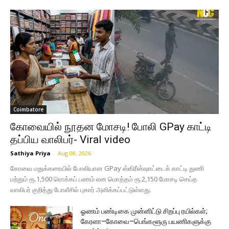
Coimbatore
கோவையில் நூதன மோசடி! போலி GPay காட்டி
தப்பிய வாலிபர்- Viral video
Sathiya Priya
-
Aug 08, 2026
கோவை மதுக்கரையில் போலியான GPay ஸ்கிரீன்ஷாட்டைக் காட்டி துணி
மற்றும் ரூ.1,500 ரொக்கப் பணம் என மொத்தம் ரூ.2,150 மோசடி செய்த
வாலிபர் குறித்து போலீசில் புகார் அளிக்கப்பட்டுள்ளது.
ஓணம் பண்டிகை முன்னிட்டு சிறப்பு ரயில்கள்;
கேரளா–கோவை–பெங்களூரு பயணிகளுக்கு