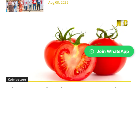
Aug 08, 2026
Join WhatsApp
Coimbatore
தக்காளி விதைப்பு முந்தைய விலை அறிவிப்பு…
Prakash N
-
Aug 08, 2026
தமிழ்நாடு வேளாண்மைப் பல்கலைக்கழகம் வெளியிட்டுள்ள
முன்னறிவிப்பின்படி, அறுவடை காலத்தில் தரமான தக்காளியின் பண்ணை
விலை கிலோ ரூ.33 முதல் ரூ.35 வரை இருக்கும் என கணிக்கப்பட்டுள்ளது.
Coimbatore weather: கோவையில் அடுத்த 6