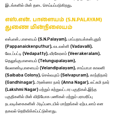
இடங்களில் மின் தடை செய்யப்படுகிறது.
எஸ்.என். பாளையம் (S.N.PALAYAM)
துணை மின்நிலையம்
எஸ்.என். பாளையம் (S.N.Palayam), பாப்பநாயக்கன்புதூர்
(Pappanaickenputhur), வடவள்ளி (Vadavalli),
வேடப்பட்டி (Vedapatty), வீரகேரளம் (Veerakeralam),
தெலுங்குபாளையம் (Telungupalayam),
வேலாண்டிபாளையம் (Velandipalayam), சாய்பாபா காலனி
(Saibaba Colony), செல்வபுரம் (Selvapuram), காந்திநகர்
(Gandhinagar), அண்ணா நகர் (Anna Nagar), லட்சுமி நகர்
(Lakshmi Nagar) மற்றும் சுற்றுவட்டார பகுதிகள்.இந்த
பகுதிகளில் மின் விநியோக பணிகள் மற்றும் பராமரிப்பு
நடவடிக்கைகளின் அடிப்படையில் மாற்றங்கள் ஏற்படலாம் என
தகவல் தெரிவிக்கப்பட்டுள்ளது.