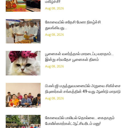
மகிழ்ச்சி!
Aug 08, 2026
கோவையில் சுதேசி மேளா நிகழ்ச்சி
துவங்கியது…
Aug 08, 2026
பூனைகள் வளர்த்தால் மாரடைப்பு வராதாம்…
இன்று சர்வதேச பூனைகள் தினம்
Aug 08, 2026
பி.எஸ்.ஜி மருத்துவமனையில் அறுவை சிகிச்சை
நிபுணர்கள் சங்கத்தின் 49-வது ஆண்டு மாநாடு
Aug 08, 2026
கோவையில் பாலியல் தொல்லை… கைதாகும்
போலீஸ்காரர்கள்; ஆட்சியரிடம் மனு!