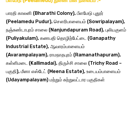
பீளமேடு (Peelamedu) துணை மின் நிலையம் :-
பாரதி காலனி (Bharathi Colony), பீளமேடு புதூர்
(Peelamedu Pudur), சௌரிபாளையம் (Sowripalayam),
நஞ்சுண்டாபுரம் சாலை (Nanjundapuram Road), புலியகுளம்
(Puliyakulam), கணபதி தொழிற்பேட்டை (Ganapathy
Industrial Estate), ஆவாரம்பாளையம்
(Avarampalayam), ராமநாதபுரம் (Ramanathapuram),
கள்ளிமடை (Kallimadai), திருச்சி சாலை (Trichy Road –
பகுதி), மீனா எஸ்டேட் (Meena Estate), உடையம்பாளையம்
(Udayampalayam) மற்றும் சுற்றுவட்டார பகுதிகள்