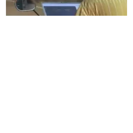
Coimbatore
ஒரு கையில் லேப்டாப் மற்றொரு கையில் பைக்-
கோவையில் வைரல் வீடியோ…
Prakash N
-
Aug 06, 2026
கோவை: கோவையில் உயிரைப் பணயம் வைத்து பைக்கை ஓட்டிக் கொண்டே
லேப்டாப்பில் வேலை செய்த நபரின் வீடியோ காட்சிகள் வைரலாகி வருகிறது. ​
கோவை, திருச்சி சாலையில் இருசக்கர வாகனத்தை ஓட்டிக் கொண்டே மடியில்
லேப்டாப்பை...
துடியலூர் மக்கள் கவனத்திற்கு- சிசிடிவி
காட்சிகள்…
Aug 05, 2026