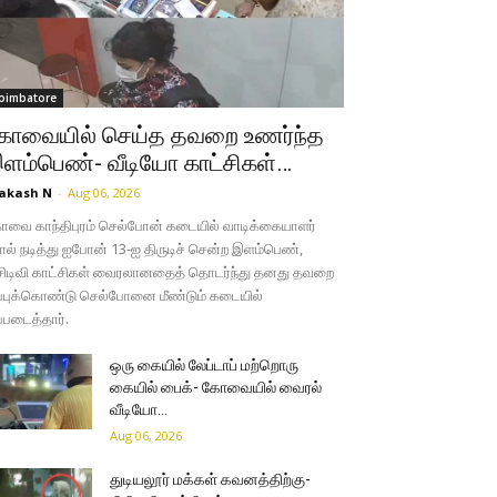
oimbatore
ோவையில் செய்த தவறை உணர்ந்த
ளம்பெண்- வீடியோ காட்சிகள்…
akash N
-
Aug 06, 2026
வை காந்திபுரம் செல்போன் கடையில் வாடிக்கையாளர்
ல் நடித்து ஐபோன் 13-ஐ திருடிச் சென்ற இளம்பெண்,
சிடிவி காட்சிகள் வைரலானதைத் தொடர்ந்து தனது தவறை
்புக்கொண்டு செல்போனை மீண்டும் கடையில்
்படைத்தார்.
ஒரு கையில் லேப்டாப் மற்றொரு
கையில் பைக்- கோவையில் வைரல்
வீடியோ…
Aug 06, 2026
துடியலூர் மக்கள் கவனத்திற்கு-