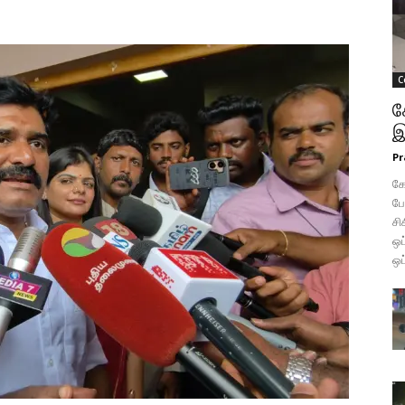
C
க
இ
Pr
கோ
போ
சி
ஒப
ஒப