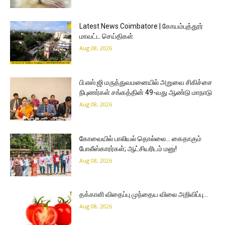
Latest News Coimbatore | கோயம்புத்தூர்
மாவட்ட செய்திகள்
Aug 08, 2026
பி.எஸ்.ஜி மருத்துவமனையில் அறுவை சிகிச்சை
நிபுணர்கள் சங்கத்தின் 49-வது ஆண்டு மாநாடு
Aug 08, 2026
கோவையில் பாலியல் தொல்லை… கைதாகும்
போலீஸ்காரர்கள்; ஆட்சியரிடம் மனு!
Aug 08, 2026
தக்காளி விதைப்பு முந்தைய விலை அறிவிப்பு…
Aug 08, 2026