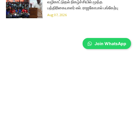
வழிகாட்டுதல் நிகழ்ச்சியில் மூத்த
பத்திரிகையாளர் எல். ராஜகோபால் பங்கேற்பு
Aug 07, 2026
Join WhatsApp
Coimbatore
தவெக அரசின் பட்ஜெட்டுக்கு
கவுண்டம்பாளையம் MLA கனிமொழி சந்தோஷ்
புகழாரம் !!
Sathiya Priya
-
Aug 07, 2026
தமிழக அரசின் பட்ஜெட் அடித்தட்டு மக்களின் பொருளாதார மேம்பாடு முதல் AI,
Robotics உள்ளிட்ட எதிர்கால தொழில்நுட்ப வளர்ச்சி வரை அனைத்து