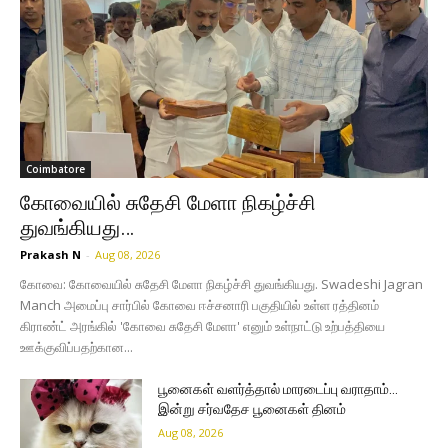
Coimbatore
கோவையில் சுதேசி மேளா நிகழ்ச்சி
துவங்கியது…
Prakash N
-
Aug 08, 2026
கோவை: கோவையில் சுதேசி மேளா நிகழ்ச்சி துவங்கியது. Swadeshi Jagran
Manch அமைப்பு சார்பில் கோவை ஈச்சனாரி பகுதியில் உள்ள ரத்தினம்
கிராண்ட் அரங்கில் 'கோவை சுதேசி மேளா' எனும் உள்நாட்டு உற்பத்தியை
ஊக்குவிப்பதற்கான...
பூனைகள் வளர்த்தால் மாரடைப்பு வராதாம்…
இன்று சர்வதேச பூனைகள் தினம்
Aug 08, 2026