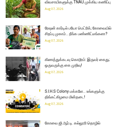
விவசாயிகளுக்கு TNAU முக்கிய கணிப்பு
Aug 07, 2026
ரேஷன் கார்டில் பயோ மெட்ரிக்; கோவையில்
சிறப்பு முகாம்… நீங்க பண்ணிட்டீங்களா?
Aug 07, 2026
கிணத்துக்கடவு கொடூரம்: இருவர் கைது;
ஒருவருக்கு கை முறிவு!
Aug 07, 2026
S.I.H.S Colony மக்களே… உங்களுக்கு
திங்கட்கிழமை மின்தடை!
Aug 07, 2026
கோவை ஜி.ஆர்.டி. கல்லூரி தொழில்