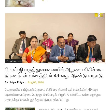
Coimbatore
பி.எஸ்.ஜி மருத்துவமனையில் அறுவை சிகிச்சை
நிபுணர்கள் சங்கத்தின் 49-வது ஆண்டு மாநாடு
Sathiya Priya
-
Aug 08, 2026
கோவையில் தமிழ்நாடு அறுவை சிகிச்சை நிபுணர்கள் சங்கத்தின் 49-வது
ஆண்டு மாநாடு நடைபெற்றது. ரோபோடிக் சர்ஜரி, AI உள்ளிட்ட நவீன மருத்துவ
தொழில்நுட்பங்கள் குறித்து பயிற்சி வழங்கப்பட்டது.
கோவையில் பாலியல் தொல்லை… கைதாகும்