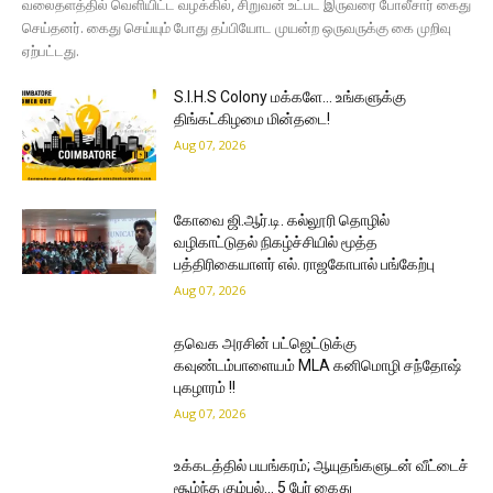
வலைதளத்தில் வெளியிட்ட வழக்கில், சிறுவன் உட்பட இருவரை போலீசார் கைது
செய்தனர். கைது செய்யும் போது தப்பியோட முயன்ற ஒருவருக்கு கை முறிவு
ஏற்பட்டது.
S.I.H.S Colony மக்களே… உங்களுக்கு
திங்கட்கிழமை மின்தடை!
Aug 07, 2026
கோவை ஜி.ஆர்.டி. கல்லூரி தொழில்
வழிகாட்டுதல் நிகழ்ச்சியில் மூத்த
பத்திரிகையாளர் எல். ராஜகோபால் பங்கேற்பு
Aug 07, 2026
தவெக அரசின் பட்ஜெட்டுக்கு
கவுண்டம்பாளையம் MLA கனிமொழி சந்தோஷ்
புகழாரம் !!
Aug 07, 2026
உக்கடத்தில் பயங்கரம்; ஆயுதங்களுடன் வீட்டைச்
சூழ்ந்த கும்பல்… 5 பேர் கைது