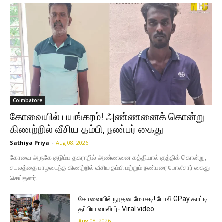
Coimbatore
கோவையில் பயங்கரம்! அண்ணனைக் கொன்று
கிணற்றில் வீசிய தம்பி, நண்பர் கைது
Sathiya Priya
-
Aug 08, 2026
கோவை அருகே குடும்ப தகராறில் அண்ணனை கத்தியால் குத்திக் கொன்று,
சடலத்தை பாழடைந்த கிணற்றில் வீசிய தம்பி மற்றும் நண்பரை போலீசார் கைது
செய்தனர்.
கோவையில் நூதன மோசடி! போலி GPay காட்டி
தப்பிய வாலிபர்- Viral video
Aug 08, 2026