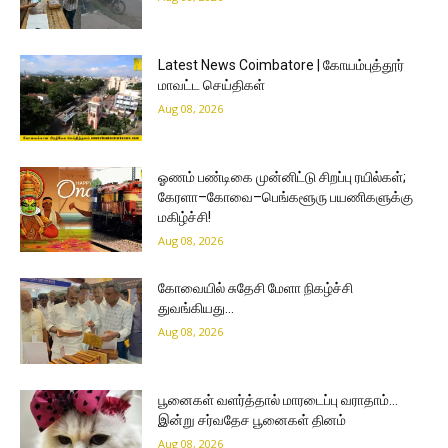
Latest News Coimbatore | கோயம்புத்தூர்
மாவட்ட செய்திகள்
Aug 08, 2026
ஓணம் பண்டிகை முன்னிட்டு சிறப்பு ரயில்கள்;
கேரளா–கோவை–பெங்களூரு பயணிகளுக்கு
மகிழ்ச்சி!
Aug 08, 2026
கோவையில் சுதேசி மேளா நிகழ்ச்சி
துவங்கியது…
Aug 08, 2026
பூனைகள் வளர்த்தால் மாரடைப்பு வராதாம்…
இன்று சர்வதேச பூனைகள் தினம்
Aug 08, 2026