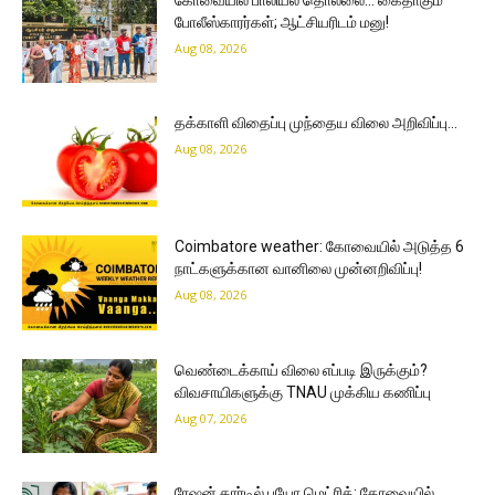
போலீஸ்காரர்கள்; ஆட்சியரிடம் மனு!
Aug 08, 2026
தக்காளி விதைப்பு முந்தைய விலை அறிவிப்பு…
Aug 08, 2026
Coimbatore weather: கோவையில் அடுத்த 6
நாட்களுக்கான வானிலை முன்னறிவிப்பு!
Aug 08, 2026
வெண்டைக்காய் விலை எப்படி இருக்கும்?
விவசாயிகளுக்கு TNAU முக்கிய கணிப்பு
Aug 07, 2026
ரேஷன் கார்டில் பயோ மெட்ரிக்; கோவையில்