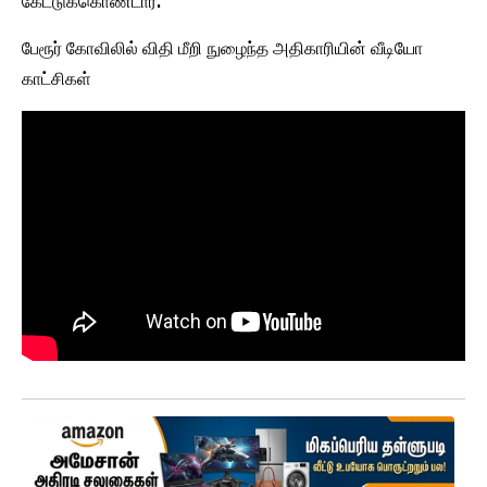
கேட்டுக்கொண்டார்.
பேரூர் கோவிலில் விதி மீறி நுழைந்த அதிகாரியின் வீடியோ
காட்சிகள்