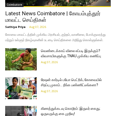
Coimbatore
Latest News Coimbatore | கோயம்புத்தூர்
மாவட்ட செய்திகள்
Sathiya Priya
-
Aug 07, 2026
கோவை மாவட்டத்தின் முக்கிய அரசியல், குற்றம், வானிலை, போக்குவரத்து
மற்றும் உள்ளூர் நிகழ்வுகளின் உடனடி செய்திகளை அறிந்து கொள்ளுங்கள்.
வெண்டைக்காய் விலை எப்படி இருக்கும்?
விவசாயிகளுக்கு TNAU முக்கிய கணிப்பு
Aug 07, 2026
ரேஷன் கார்டில் பயோ மெட்ரிக்; கோவையில்
சிறப்பு முகாம்… நீங்க பண்ணிட்டீங்களா?
Aug 07, 2026
கிணத்துக்கடவு கொடூரம்: இருவர் கைது;
ஒருவருக்கு கை முறிவு!