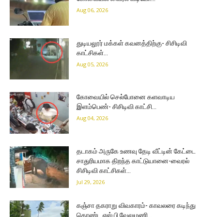
Aug 06, 2026
துடியலூர் மக்கள் கவனத்திற்கு- சிசிடிவி
காட்சிகள்…
Aug 05, 2026
கோவையில் செல்போனை களவாடிய
இளம்பெண்- சிசிடிவி காட்சி…
Aug 04, 2026
தடாகம் அருகே உணவு தேடி வீட்டின் கேட்டை
சாதுரியமாக திறந்த காட்டுயானை-வைரல்
சிசிடிவி காட்சிகள்…
Jul 29, 2026
கஞ்சா தகராறு விவகாரம்- காவலரை கடிந்து
கொண்ட எஸ்.பி.வேலுமணி…