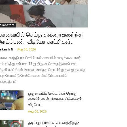
oimbatore
ோவையில் செய்த தவறை உணர்ந்த
ளம்பெண்- வீடியோ காட்சிகள்…
akash N
-
Aug 06, 2026
வை காந்திபுரம் செல்போன் கடையில் வாடிக்கையாளர்
ல் நடித்து ஐபோன் 13-ஐ திருடிச் சென்ற இளம்பெண்,
சிடிவி காட்சிகள் வைரலானதைத் தொடர்ந்து தனது தவறை
்புக்கொண்டு செல்போனை மீண்டும் கடையில்
்படைத்தார்.
ஒரு கையில் லேப்டாப் மற்றொரு
கையில் பைக்- கோவையில் வைரல்
வீடியோ…
Aug 06, 2026
துடியலூர் மக்கள் கவனத்திற்கு-