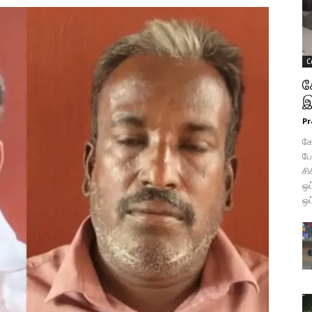
C
க
இ
Pr
கோ
போ
சி
ஒப
ஒப