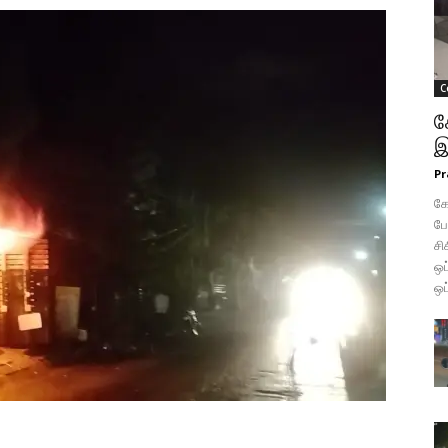
C
க
இ
Pr
கோ
போ
சி
ஒப
ஒப