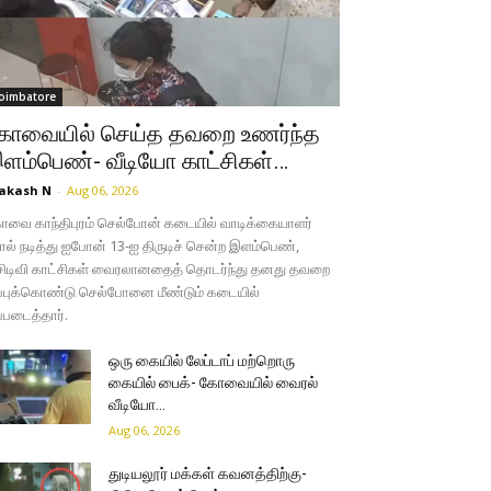
oimbatore
ோவையில் செய்த தவறை உணர்ந்த
ளம்பெண்- வீடியோ காட்சிகள்…
akash N
-
Aug 06, 2026
வை காந்திபுரம் செல்போன் கடையில் வாடிக்கையாளர்
ல் நடித்து ஐபோன் 13-ஐ திருடிச் சென்ற இளம்பெண்,
சிடிவி காட்சிகள் வைரலானதைத் தொடர்ந்து தனது தவறை
்புக்கொண்டு செல்போனை மீண்டும் கடையில்
்படைத்தார்.
ஒரு கையில் லேப்டாப் மற்றொரு
கையில் பைக்- கோவையில் வைரல்
வீடியோ…
Aug 06, 2026
துடியலூர் மக்கள் கவனத்திற்கு-