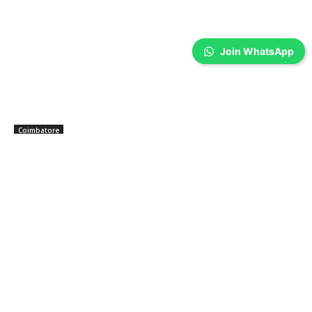
Join WhatsApp
Coimbatore
பேருந்தில் கல்லூரி மாணவிக்கு பாலியல்
தொல்லை – போலீஸ்காரர் கைது…
Prakash N
-
Aug 05, 2026
கோவை: பேருந்தில் கல்லூரி மாணவிக்கு பாலியல் தொல்லை கொடுத்த போலீஸ்
ஓட்டுநர் கைது செய்யப்பட்டார். ​கோவை, பொள்ளாச்சியில் இருந்து கோவை
வந்த பேருந்தில் பயணித்த கல்லூரி மாணவிக்கு பாலியல் தொல்லை அளித்த
குற்றத்திற்காகப் போத்தனூர்...
முதல்வருக்கு கடிதங்கள் மூலம் மனு அனுப்பிய
ஒண்டிப்புதூர் மக்கள்…