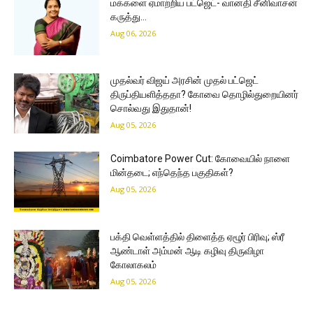
மக்களை ஏமாற்றிய பட்ஜெட்- வானதி சீனிவாசன்
கருத்து…
Aug 06, 2026
முதல்வர் விஜய் அரசின் முதல் பட்ஜெட்
திருப்தியளித்ததா? கோவை தொழில்துறையினர்
சொல்வது இதுதான்!
Aug 05, 2026
Coimbatore Power Cut: கோவையில் நாளை
மின்தடை; எந்தெந்த பகுதிகள்?
Aug 05, 2026
பக்தி வெள்ளத்தில் திளைத்த ஏழூர் பிரிவு; ஸ்ரீ
ஆண்டாள் அம்மன் ஆடி கழிவு திருவிழா
கோலாகலம்
Aug 05, 2026