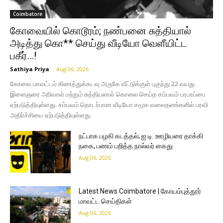
Coimbatore
கோவையில் கொடூரம்; நண்பனை சுத்தியால்
அடித்து கொ** செய்து வீடியோ வெளீயிட்ட
பகீர்…!
Sathiya Priya
-
Aug 06, 2026
கோவை மாவட்டம் கிணத்துக்கடவு அருகே வீட்டுக்குள் புகுந்து 22 வயது
இளைஞரை அரிவாள் மற்றும் சுத்தியலால் கொலை செய்த சம்பவம் பரபரப்பை
ஏற்படுத்தியுள்ளது. சம்பவம் தொடர்பான வீடியோ சமூக வலைதளங்களில் பரவி
அதிர்ச்சியை ஏற்படுத்தியுள்ளது.
நட்பாக பழகி கடத்தல்; ஐ.டி. ஊழியரை தாக்கி
நகை, பணம் பறித்த நால்வர் கைது
Aug 06, 2026
Latest News Coimbatore | கோயம்புத்தூர்
மாவட்ட செய்திகள்
Aug 06, 2026