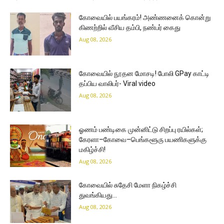
கோவையில் பயங்கரம்! அண்ணனைக் கொன்று
கிணற்றில் வீசிய தம்பி, நண்பர் கைது
Aug 08, 2026
கோவையில் நூதன மோசடி! போலி GPay காட்டி
தப்பிய வாலிபர்- Viral video
Aug 08, 2026
ஓணம் பண்டிகை முன்னிட்டு சிறப்பு ரயில்கள்;
கேரளா–கோவை–பெங்களூரு பயணிகளுக்கு
மகிழ்ச்சி!
Aug 08, 2026
கோவையில் சுதேசி மேளா நிகழ்ச்சி
துவங்கியது…
Aug 08, 2026