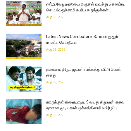
எஸ்.பி வேலுமணியை அருகில் வைத்து கொண்டு
செ.ம.வேலுச்சாமி கூறிய கருத்துக்கள்…
Aug 09, 2026
Latest News Coimbatore | கோயம்புத்தூர்
மாவட்ட செய்திகள்
Aug 09, 2026
நகையை திருட முயன்ற பக்கத்து வீட்டு பெண்
கைது
Aug 09, 2026
காருக்குள் விளையாடிய 9 வயது சிறுவன்; கதவு
தானாக மூடியதால் மூச்சுத்திணறி உயிரிழப்பு!
Aug 09, 2026