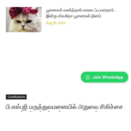
பூனைகள் வளர்த்தால் மாரடைப்பு வராதாம்…
இன்று சர்வதேச பூனைகள் தினம்
Aug 08, 2026
Join WhatsApp
Coimbatore
பி.எஸ்.ஜி மருத்துவமனையில் அறுவை சிகிச்சை
நிபுணர்கள் சங்கத்தின் 49-வது ஆண்டு மாநாடு
Sathiya Priya
-
Aug 08, 2026
கோவையில் தமிழ்நாடு அறுவை சிகிச்சை நிபுணர்கள் சங்கத்தின் 49-வது