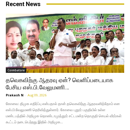
Recent News
Coimbatore
தவெகவிற்கு ஆதரவு ஏன்? வெளிப்படையாக
பேசிய எஸ்.பி.வேலுமணி…
Prakash N
-
Aug 09, 2026
கோவை: திமுக எதிர்ப்பு என்பதால் தான் தவெகவிற்கு ஆதரவளித்தோம் என
எஸ்.பி.வேலுமணி தெரிவித்துள்ளார். கோவை புதூர் பகுதியில் உள்ள
மண்டபத்தில் அதிமுக தொண்டாமுத்தூர் சட்டமன்ற தொகுதி செயல் வீரர்கள்
கூட்டம் நடைபெற்றது இதில் அதிமுக...