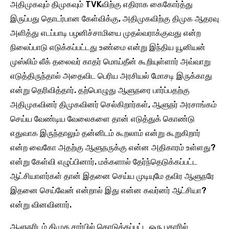
அதிமுகவும் திமுகவும் TVKவிற்கு எதிராக கைகோர்த்து
இருப்பது தொடர்பான கேள்விக்கு, அதிமுகவிற்கு திமுக ஆதரவு
அளித்து எடப்பாடி பழனிச்சாமியை முதல்வராக்குவது என்ற
நிலைப்பாடு எடுக்கப்பட்டது உண்மை என்று இந்திய யூனியன்
முஸ்லிம் லீக் தலைவர் காதர் மொய்தீன் கூறியுள்ளார் அவ்வாறு
எடுத்திருந்தால் அதைவிட பெரிய அரசியல் மோசடி இருக்காது
என்று தெரிவித்தார். தற்பொழுது ஆளுநரை பார்ப்பதற்கு
அதிமுகவினர் திமுகவினர் செல்கிறார்கள், ஆளுநர் அரசாங்கம்
செய்ய வேண்டிய வேலைகளை தான் எடுத்துக் கொண்டு
எதுவாக இருந்தாலும் தன்னிடம் கூறலாம் என்று கூறுகிறார்
என்ற வைகோ அதற்கு ஆளுநருக்கு என்ன அதிகாரம் உள்ளது?
என்று கேள்வி எழுப்பினார். மக்களால் தேர்ந்தெடுக்கப்பட்ட
ஆட்சியாளர்கள் தான் இதனை செய்ய முடியுமே தவிர ஆளுநரே
இதனை செய்வேன் என்றால் இது என்ன கவர்னர் ஆட்சியா?
என்று வினவினார்.
ஆளுநரிடம் திமுக சார்பில் கொடுக்கப்பட்ட ஒரு புகாரில்