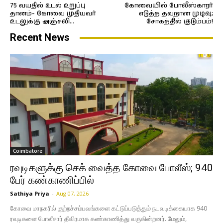
75 வயதில் உடல் உறுப்பு
கோவையில் போலீஸ்காரர்
தானம்- கோவை முதியவர்
எடுத்த தவறான முடிவு;
உடலுக்கு அஞ்சலி…
சோகத்தில் குடும்பம்!
Recent News
Coimbatore
ரவுடிகளுக்கு செக் வைத்த கோவை போலீஸ்; 940
பேர் கண்காணிப்பில்
Sathiya Priya
-
Aug 07, 2026
கோவை மாநகரில் குற்றச்சம்பவங்களை கட்டுப்படுத்தும் நடவடிக்கையாக 940
ரவுடிகளை போலீசார் தீவிரமாக கண்காணித்து வருகின்றனர். மேலும்,