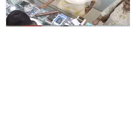
Coimbatore
கோவையில் செய்த தவறை உணர்ந்த
இளம்பெண்- வீடியோ காட்சிகள்…
Prakash N
-
Aug 06, 2026
கோவை: கோவையில் வாடிக்கையாளர் போல் வந்து ஐபோனை திருடி சென்ற
பெண் மீண்டும் செல்போனை திருப்பி ஒப்படைத்தார். கோவை மாநகர்,
காந்திபுரம் நகரப் பேருந்து நிலையம் முன்பு உள்ள செல்போன் கடை ஒன்றில்
கடந்த...
ஒரு கையில் லேப்டாப் மற்றொரு கையில் பைக்-
கோவையில் வைரல் வீடியோ…
Aug 06, 2026