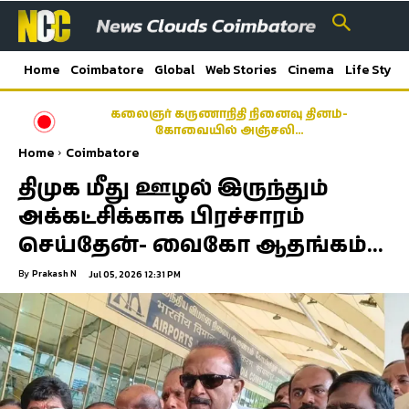
Home
Coimbatore
Global
Web Stories
Cinema
Life Style
உலக தாய்ப்பால் வாரம்; தான் பெற்றால் தான்
கலைஞர் கருணாநிதி நினைவு தினம்-
குழந்தையா? கோவைக்கு பெருமை சேர்க்கும்
கோவையில் அஞ்சலி…
தாய்மார்கள்
Home
Coimbatore
திமுக மீது ஊழல் இருந்தும்
அக்கட்சிக்காக பிரச்சாரம்
செய்தேன்- வைகோ ஆதங்கம்…
By
Prakash N
Jul 05, 2026 12:31 PM