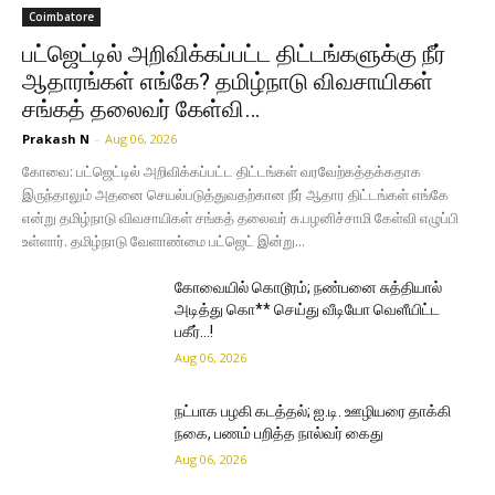
Coimbatore
பட்ஜெட்டில் அறிவிக்கப்பட்ட திட்டங்களுக்கு நீர்
ஆதாரங்கள் எங்கே? தமிழ்நாடு விவசாயிகள்
சங்கத் தலைவர் கேள்வி…
Prakash N
-
Aug 06, 2026
கோவை: பட்ஜெட்டில் அறிவிக்கப்பட்ட திட்டங்கள் வரவேற்கத்தக்கதாக
இருந்தாலும் அதனை செயல்படுத்துவதற்கான நீர் ஆதார திட்டங்கள் எங்கே
என்று தமிழ்நாடு விவசாயிகள் சங்கத் தலைவர் சு.பழனிச்சாமி கேள்வி எழுப்பி
உள்ளார். தமிழ்நாடு வேளாண்மை பட்ஜெட் இன்று...
கோவையில் கொடூரம்; நண்பனை சுத்தியால்
அடித்து கொ** செய்து வீடியோ வெளீயிட்ட
பகீர்…!
Aug 06, 2026
நட்பாக பழகி கடத்தல்; ஐ.டி. ஊழியரை தாக்கி
நகை, பணம் பறித்த நால்வர் கைது
Aug 06, 2026