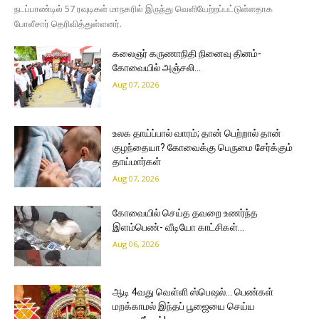
நடப்பாண்டில் 57 ரவுடிகள் மாநகரில் இருந்து வெளியேற்றப்பட்டுள்ளதாக
போலீசார் தெரிவித்துள்ளனர்.
கலைஞர் கருணாநிதி நினைவு தினம்-
கோவையில் அஞ்சலி…
Aug 07, 2026
உலக தாய்ப்பால் வாரம்; தான் பெற்றால் தான்
குழந்தையா? கோவைக்கு பெருமை சேர்க்கும்
தாய்மார்கள்
Aug 07, 2026
கோவையில் செய்த தவறை உணர்ந்த
இளம்பெண்- வீடியோ காட்சிகள்…
Aug 06, 2026
ஆடி 4வது வெள்ளி ஸ்பெஷல்… பெண்கள்
மறக்காமல் இந்தப் பூஜையை செய்ய