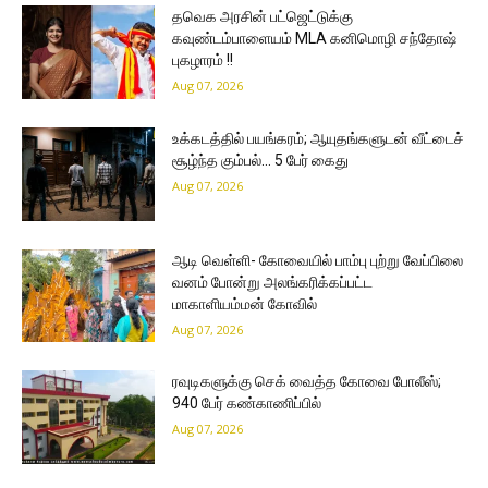
தவெக அரசின் பட்ஜெட்டுக்கு
கவுண்டம்பாளையம் MLA கனிமொழி சந்தோஷ்
புகழாரம் !!
Aug 07, 2026
உக்கடத்தில் பயங்கரம்; ஆயுதங்களுடன் வீட்டைச்
சூழ்ந்த கும்பல்… 5 பேர் கைது
Aug 07, 2026
ஆடி வெள்ளி- கோவையில் பாம்பு புற்று வேப்பிலை
வனம் போன்று அலங்கரிக்கப்பட்ட
மாகாளியம்மன் கோவில்
Aug 07, 2026
ரவுடிகளுக்கு செக் வைத்த கோவை போலீஸ்;
940 பேர் கண்காணிப்பில்
Aug 07, 2026