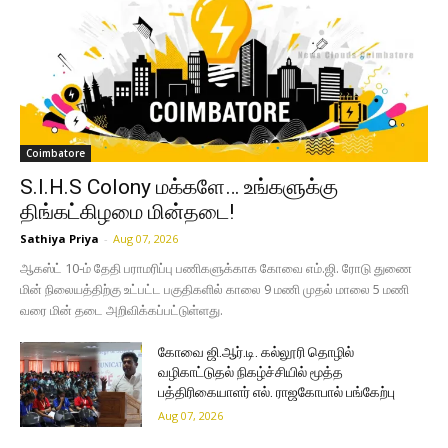
Coimbatore
S.I.H.S Colony மக்களே… உங்களுக்கு
திங்கட்கிழமை மின்தடை!
Sathiya Priya
-
Aug 07, 2026
ஆகஸ்ட் 10-ம் தேதி பராமரிப்பு பணிகளுக்காக கோவை எம்.ஜி. ரோடு துணை
மின் நிலையத்திற்கு உட்பட்ட பகுதிகளில் காலை 9 மணி முதல் மாலை 5 மணி
வரை மின் தடை அறிவிக்கப்பட்டுள்ளது.
கோவை ஜி.ஆர்.டி. கல்லூரி தொழில்
வழிகாட்டுதல் நிகழ்ச்சியில் மூத்த
பத்திரிகையாளர் எல். ராஜகோபால் பங்கேற்பு
Aug 07, 2026