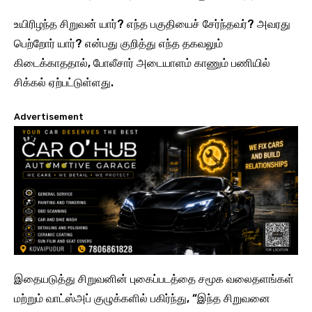
உயிரிழந்த சிறுவன் யார்? எந்த பகுதியைச் சேர்ந்தவர்? அவரது
பெற்றோர் யார்? என்பது குறித்து எந்த தகவலும்
கிடைக்காததால், போலீசார் அடையாளம் காணும் பணியில்
சிக்கல் ஏற்பட்டுள்ளது.
Advertisement
இதையடுத்து சிறுவனின் புகைப்படத்தை சமூக வலைதளங்கள்
மற்றும் வாட்ஸ்அப் குழுக்களில் பகிர்ந்து, “இந்த சிறுவனை