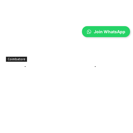
Join WhatsApp
Coimbatore
கலைஞர் கருணாநிதி நினைவு தினம்-
கோவையில் அஞ்சலி…
Prakash N
-
Aug 07, 2026
முன்னாள் முதல்வர் கலைஞர் கருணாநிதியின் 8-வது நினைவு
தினத்தையொட்டி, கோவை மாநகர் மாவட்ட திமுக சார்பில் அமைதி ஊர்வலம்
நடத்தப்பட்டு, பேரறிஞர் அண்ணா சிலை மற்றும் கலைஞரின் உருவப்படத்திற்கு
மாலை அணிவித்து மரியாதை செலுத்தப்பட்டது.
உலக தாய்ப்பால் வாரம்; தான் பெற்றால் தான்
குழந்தையா? கோவைக்கு பெருமை சேர்க்கும்