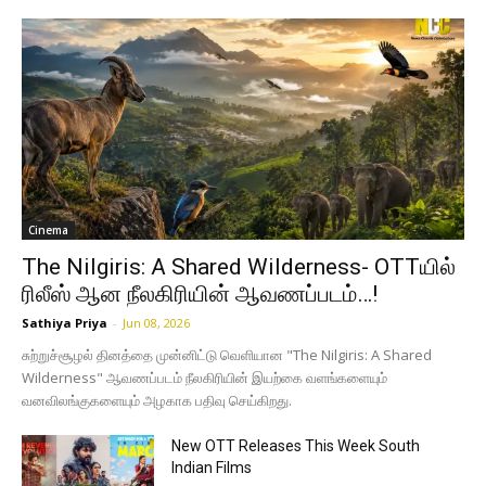
Cinema
The Nilgiris: A Shared Wilderness- OTTயில்
ரிலீஸ் ஆன நீலகிரியின் ஆவணப்படம்…!
Sathiya Priya
-
Jun 08, 2026
சுற்றுச்சூழல் தினத்தை முன்னிட்டு வெளியான "The Nilgiris: A Shared
Wilderness" ஆவணப்படம் நீலகிரியின் இயற்கை வளங்களையும்
வனவிலங்குகளையும் அழகாக பதிவு செய்கிறது.
New OTT Releases This Week South
Indian Films