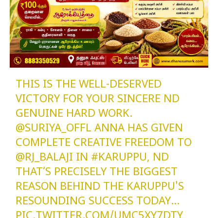
THIS IS THE WELL-DESERVED
VICTORY FOR YOUR SINCERE ND
GENUINE HARD WORK.
@SURIYA_OFFL
ANNA HAS GIVEN
COMPLETE CREATIVE FREEDOM TO
@RJ_BALAJI
IN
#KARUPPU
, ND
THAT’S PRECISELY THE BIGGEST
REASON BEHIND THE KARUPPU'S
RESOUNDING SUCCESS TODAY…
PIC.TWITTER.COM/UMC5XY7DTY