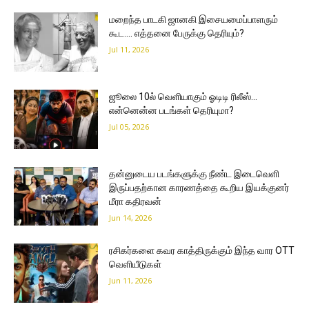
மறைந்த பாடகி ஜானகி இசையமைப்பாளரும்
கூட…. எத்தனை பேருக்கு தெரியும்?
Jul 11, 2026
ஜூலை 10ல் வெளியாகும் ஓடிடி ரிலீஸ்…
என்னென்ன படங்கள் தெரியுமா?
Jul 05, 2026
தன்னுடைய படங்களுக்கு நீண்ட இடைவெளி
இருப்பதற்கான காரணத்தை கூறிய இயக்குனர்
மீரா கதிரவன்
Jun 14, 2026
ரசிகர்களை கவர காத்திருக்கும் இந்த வார OTT
வெளியீடுகள்
Jun 11, 2026