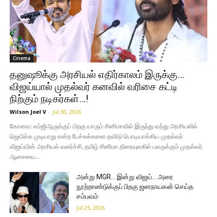
Cinema
தனுஷூக்கு அரசியல் எதிர்காலம் இருக்கு…
விஜய்யால் முதல்வர் கனவில் வரிசை கட்டி
நிற்கும் நடிகர்கள்…!
Wilson Joel V
-
Jul 30, 2026
கோவை: எம்ஜிஆருக்குப் பிறகு யாரும் சினிமாவில் இருந்து வந்து அரசியலில்
ஜெயிக்க முடியாது என்ற பேச்சுக்களை தவிடு பொடியாக்கிய முதல்வர்
விஜய்யின் அரசியல் வளர்ச்சி, தமிழ் சினிமா திரையுலகில் பலருக்கும் முதல்வர்
ஆசையை...
அன்று MGR… இன்று விஜய்… அரை
நூற்றாண்டுக்குப் பிறகு ஜனநாயகன் செய்த
சம்பவம்
Jul 25, 2026