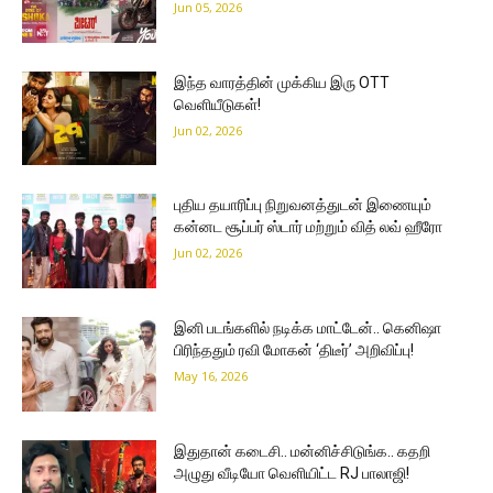
Jun 05, 2026
இந்த வாரத்தின் முக்கிய இரு OTT
வெளியீடுகள்!
Jun 02, 2026
புதிய தயாரிப்பு நிறுவனத்துடன் இணையும்
கன்னட சூப்பர் ஸ்டார் மற்றும் வித் லவ் ஹீரோ
Jun 02, 2026
இனி படங்களில் நடிக்க மாட்டேன்.. கெனிஷா
பிரிந்ததும் ரவி மோகன் ‘திடீர்’ அறிவிப்பு!
May 16, 2026
இதுதான் கடைசி.. மன்னிச்சிடுங்க.. கதறி
அழுது வீடியோ வெளியிட்ட RJ பாலாஜி!