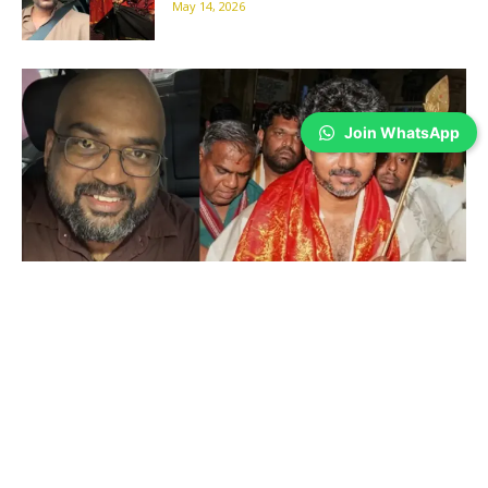
May 14, 2026
Join WhatsApp
Cinema
விஜய் வெற்றி.. சொன்னதை செய்த பாண்டா..
அப்போ பாண்டே?
Wilson Joel V
-
May 05, 2026
விஜய்க்கு எதிராக சவால் விட்டு பிரசாந்த் ரங்கசாமி மொட்டை அடித்து
கொண்டது போல் ரங்கராஜ் பாண்டேவும் சொன்னதை செய்வாரா என்ற கேள்வி
எழுந்துள்ளது. மொட்டை போட்ட பாண்டா ஆரம்பத்தில் பிரசாந்த் ரங்கசாமி நடிகர்
விஜய் குறித்து...