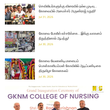
செவிலியர்களுக்கு விரைவில் நல்ல முடிவு…
கோவையில் அமைச்சர் அருண்ராஜ் உறுதி!
Jul 31, 2026
கோவை போலீஸ் எச்சரிக்கை… இங்கு வாகனம்
நிறுத்தினால் ஆபத்து!
Jul 30, 2026
கோவை வேலாண்டிபாளையம்
பொன்காளியம்மன் கோவிலில் ஆடிப்பண்டிகை
திருவிழா கோலாகலம்
Jul 30, 2026