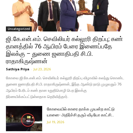
Uncategorized
ஜி.கே.என்.எம். செவிலியர் கல்லூரி திறப்பு; கண்
தானத்தில் 76 ஆயிரம் பேரை இணைப்பதே
இலக்கு – துணை ஜனாதிபதி சி.பி.
ராதாகிருஷ்ணன்
Sathiya Priya
-
Jul 23, 2026
கோவை ஜி.கே.என்.எம். செவிலியர் கல்லூரி திறப்பு விழாவில் கலந்து கொண்ட
துணை ஜனாதிபதி சி.பி. ராதாகிருஷ்ணன், இந்த ஆண்டு நாடு முழுவதும் 76
ஆயிரம் பேரிடம் கண் தான உறுதிமொழி பெற இலக்கு
நிர்ணயிக்கப்பட்டுள்ளதாக தெரிவித்தார்.
கோவையில் காரை தாக்க முயன்ற காட்டு
யானை- அதிர்ச்சி தரும் வீடியோ காட்சி…
Jul 19, 2026