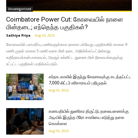
Uncategorized
Coimbatore Power Cut: கோவையில் நாளை
மின்தடை; எந்தெந்த பகுதிகள்?
Sathiya Priya
-
Aug 06, 2026
கோவையில் பராமரிப்பு பணிகளுக்காக நாளை பல்வேறு பகுதிகளில் காலை 9
மணி முதல் மாலை 5 மணி வரை மின் தடை அறிவிக்கப்பட்டுள்ளது.
கதிர்நாயக்கன்பாளையம், அரசூர் உள்ளிட்ட துணை மின் நிலையங்களுக்கு
உட்பட்ட பகுதிகள் பாதிக்கப்படும்.
கர்நாடகாவில் இருந்து கேரளாவுக்கு கடத்தப்பட்ட
7,000 லிட்டர் எரிசாராயம் பறிமுதல்
Aug 06, 2026
கணபதியில் துணிகர திருட்டு; தலையணைக்கு
அடியில் இருந்த பீரோ சாவியை எடுத்து நகை
கொள்ளை
Aug 06, 2026