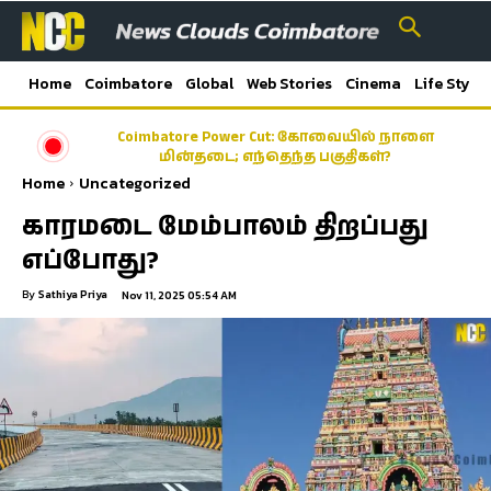
Home
Coimbatore
Global
Web Stories
Cinema
Life Style
கர்நாடகாவில் இருந்து கேரளாவுக்கு கடத்தப்பட்ட
Coimbatore Power Cut: கோவையில் நாளை
மின்தடை; எந்தெந்த பகுதிகள்?
7,000 லிட்டர் எரிசாராயம் பறிமுதல்
Home
Uncategorized
காரமடை மேம்பாலம் திறப்பது
எப்போது?
By
Sathiya Priya
Nov 11, 2025 05:54 AM