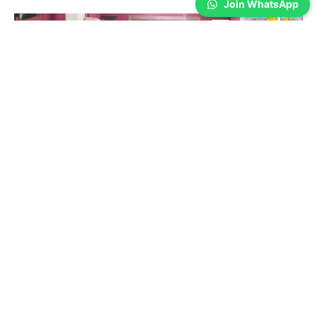
Join WhatsApp
Uncategorized
கோவையில் 1.1 கிலோ கஞ்சா பறிமுதல்… 2 பேர்
கைது
Sathiya Priya
-
Jul 16, 2026
கோவை ஆழியார் பகுதியில் விற்பனைக்காக வைத்திருந்த 1.1 கிலோ
கஞ்சாவை போலீசார் பறிமுதல் செய்து, 2 பேரை கைது செய்து நீதிமன்ற
காவலில் ஒப்படைத்தனர்.
ஈஷா – கங்கா மருத்துவமனை இணைந்து
இலவச மார்பகப் புற்றுநோய் பரிசோதனை முகாம்