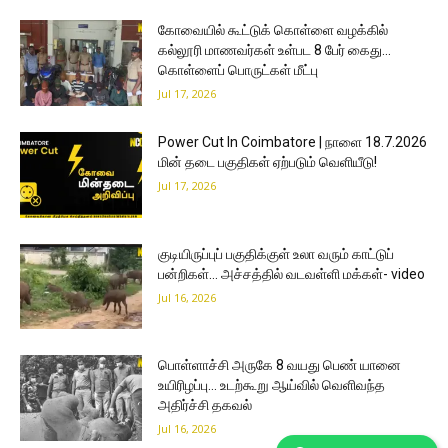
கோவையில் கூட்டுக் கொள்ளை வழக்கில்
கல்லூரி மாணவர்கள் உள்பட 8 பேர் கைது…
கொள்ளைப் பொருட்கள் மீட்பு
Jul 17, 2026
Power Cut In Coimbatore | நாளை 18.7.2026
மின் தடை பகுதிகள் ஏற்படும் வெளியீடு!
Jul 17, 2026
குடியிருப்புப் பகுதிக்குள் உலா வரும் காட்டுப்
பன்றிகள்… அச்சத்தில் வடவள்ளி மக்கள்- video
Jul 16, 2026
பொள்ளாச்சி அருகே 8 வயது பெண் யானை
உயிரிழப்பு… உடற்கூறு ஆய்வில் வெளிவந்த
அதிர்ச்சி தகவல்
Jul 16, 2026